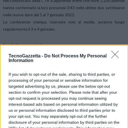
Nel comunicato della CTA si apprende infine che oltre 2.200 aziende
hanno confermato la loro presenza (143 nelle ultime due settimane)
nelle nuove date dal 5 al 7 gennaio 2022.
Le conferenze stampa, riservate solo ai media, avranno luogo
regolarmente il 3 e 4 gennaio.
Condividi questo articolo:
E-mail
LinkedIn
Facebook
X
TecnoGazzetta -
Do Not Process My Personal
Information
Mastodon
Telegram
WhatsApp
If you wish to opt-out of the sale, sharing to third parties, or
Stampa
Altro
processing of your personal or sensitive information for
targeted advertising by us, please use the below opt-out
section to confirm your selection. Please note that after your
Vuoi ricevere gli aggiornamenti delle news di TecnoGazzetta?
opt-out request is processed you may continue seeing
Inserisci nome ed indirizzo E-Mail:
interest-based ads based on personal information utilized by
us or personal information disclosed to third parties prior to
your opt-out. You may separately opt-out of the further
disclosure of your personal information by third parties on the