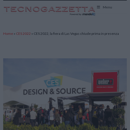
TecnoGazzetta
Menu
Home
»
CES 2022
»
CES 2022, la fiera di Las Vegas chiude prima in presenza