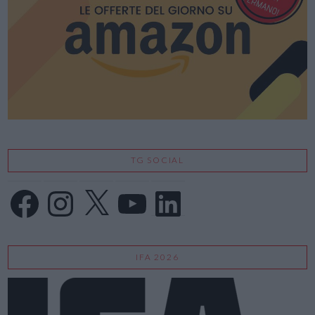
TG SOCIAL
Facebook
Instagram
X
YouTube
LinkedIn
IFA 2026