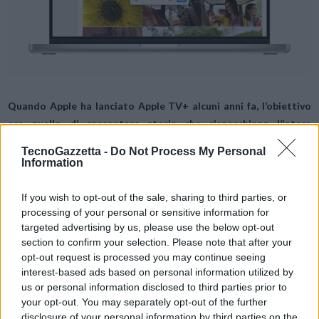
Quando Apple ha lanciato Apple TV+ alcuni anni fa, l’obiettivo
era quello di raccontare storie che rispecchiano l’intera
umanità. Il successo di questo tipo di storie è stato confermato
TecnoGazzetta -
Do Not Process My Personal
dal successo di serie come CODA, che ha vinto l’Oscar come
Information
miglior film, e
Ted Lasso
, che si è aggiudicata due vittorie
consecutive agli Emmy Awards come miglior serie comedy.
If you wish to opt-out of the sale, sharing to third parties, or
processing of your personal or sensitive information for
L’azienda ha in programma molto altro per il futuro, con
targeted advertising by us, please use the below opt-out
momenti che promettono di emozionare, divertire e far
section to confirm your selection. Please note that after your
riflettere gli utenti.
opt-out request is processed you may continue seeing
interest-based ads based on personal information utilized by
us or personal information disclosed to third parties prior to
Eddy Cue
, Senior Vice President of Services di Apple, ha
your opt-out. You may separately opt-out of the further
dichiarato di essere entusiasta per ciò che l’azienda ha in
disclosure of your personal information by third parties on the