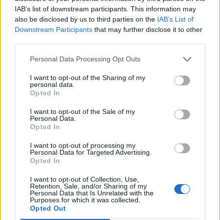
programma per il futuro, e di non vedere l’ora di condividere le
IAB’s list of downstream participants. This information may
novità con gli utenti. Nell’ultimo anno, più persone che mai
also be disclosed by us to third parties on the
IAB’s List of
hanno visitato l’App Store per scoprire nuovi contenuti e
Downstream Participants
that may further disclose it to other
prodotti, raggiungendo record di download e di utilizzo
third parties.
Personal Data Processing Opt Outs
LO STORE DI APPLE SU AMAZON.IT
I want to opt-out of the Sharing of my
personal data.
Opted In
Condividi questo articolo:
E-mail
LinkedIn
Facebook
X
I want to opt-out of the Sale of my
Personal Data.
Opted In
Mastodon
Telegram
WhatsApp
I want to opt-out of processing my
Stampa
Altro
Personal Data for Targeted Advertising.
Opted In
Vuoi ricevere gli aggiornamenti delle news di TecnoGazzetta?
I want to opt-out of Collection, Use,
Retention, Sale, and/or Sharing of my
Inserisci nome ed indirizzo E-Mail:
Personal Data that Is Unrelated with the
Purposes for which it was collected.
Opted Out