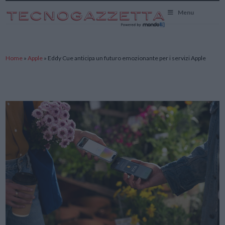
TecnoGazzetta
Menu
Home
»
Apple
»
Eddy Cue anticipa un futuro emozionante per i servizi Apple