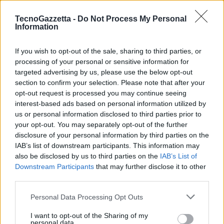
TecnoGazzetta -
Do Not Process My Personal
Information
Caratteristiche principali per i clienti Mollie che utilizzano Tap to
Pay su iPhone:
If you wish to opt-out of the sale, sharing to third parties, or
processing of your personal or sensitive information for
targeted advertising by us, please use the below opt-out
Attivazione immediata:
disponibile istantaneamente all’interno
section to confirm your selection. Please note that after your
dell’app di Mollie con un semplice tocco, utilizzando un iPhone
opt-out request is processed you may continue seeing
XS o successivo con l’ultima versione di iOS
interest-based ads based on personal information utilized by
Nessun hardware aggiuntivo richiesto:
non è necessario
us or personal information disclosed to third parties prior to
acquistare, configurare o gestire lettori di carte dedicati
your opt-out. You may separately opt-out of the further
disclosure of your personal information by third parties on the
Comodità contactless:
consente di accettare pagamenti
IAB’s list of downstream participants. This information may
contactless di persona direttamente su un iPhone, dalle carte di
also be disclosed by us to third parties on the
IAB’s List of
debito e credito fisiche a Apple Pay e altri wallet digitali
Downstream Participants
that may further disclose it to other
Sicurezza avanzata:
progettato con misure di sicurezza
third parties.
all’avanguardia per garantire che tutte le transazioni siano
Personal Data Processing Opt Outs
protette e sicure
I want to opt-out of the Sharing of my
personal data.