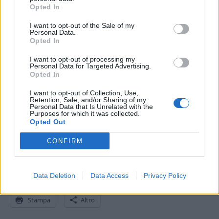
“Siamo fortemente impegnati nel garantire che ogni azienda in Italia
Opted In
sia in grado di offrire un’esperienza di pagamento fluida e mettere a
I want to opt-out of the Sale of my
disposizione tutti i metodi di pagamento più diffusi, sia online che di
Personal Data.
persona
Opted In
I want to opt-out of processing my
” – ha dichiarato
Koen Köppen, CEO di Mollie
.
“Siamo entusiasti di
Personal Data for Targeted Advertising.
Opted In
introdurre Tap to Pay su iPhone in Italia, permettendo alle aziende
locali di offrire ai propri clienti maggiore scelta e flessibilità. Questo
I want to opt-out of Collection, Use,
Retention, Sale, and/or Sharing of my
rappresenta un passo importante nella nostra missione di rendere la
Personal Data that Is Unrelated with the
Purposes for which it was collected.
gestione del denaro semplice e immediata per ogni azienda italiana”.
Opted Out
CONFIRM
Condividi questo articolo:
E-mail
LinkedIn
Facebook
X
Data Deletion
Data Access
Privacy Policy
Mastodon
Telegram
WhatsApp
Stampa
Altro