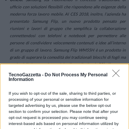
ufficio con soluzioni flessibili che rispondono alle esigenze della
moderna forza lavoro mobile. Al CES 2018, inoltre, l’azienda ha
presentato Samsung Flip, un nuovo prodotto pensato per
riunioni e lavori di gruppo che semplifica la collaborazione
connettendosi con telefoni e notebook per permettere alle
persone di condividere velocemente contenuti e idee all’interno
di un gruppo di lavoro. Samsung Flip WM55H è un prodotto in
grado di superare la comodità dei tradizionali blocchi di fogli ma
anche delle lavagne elettroniche, il suo display da 55” offre nuove
opportunità per generare idee che cambieranno il mondo, pur
TecnoGazzetta -
Do Not Process My Personal
mantenendo tutta la familiarità del gesto della scrittura.
Information
If you wish to opt-out of the sale, sharing to third parties, or
processing of your personal or sensitive information for
targeted advertising by us, please use the below opt-out
Mobilità:
Samsung guida il passaggio verso le reti 5G, destinate a
section to confirm your selection. Please note that after your
opt-out request is processed you may continue seeing
dar vita a un gruppo totalmente nuovo di esperienze in
interest-based ads based on personal information utilized by
connessione, grazie alla collaborazione – finalizzata alla