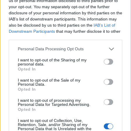
us or personal information disclosed to third parties prior to
realizzazione dei primi test di una connettività 5G fino a 100 volte
your opt-out. You may separately opt-out of the further
più veloce della 4G LTE oggi disponibile sui telefoni – con alcuni
disclosure of your personal information by third parties on the
dei principali operatori mondiali nel settore. Grazie alla
IAB’s list of downstream participants. This information may
also be disclosed by us to third parties on the
IAB’s List of
connettività 5G, Samsung ha potuto presentare la propria visione
Downstream Participants
that may further disclose it to other
per una guida più sicura e più efficiente. Il Samsung Digital
third parties.
Cockpit combina connettività 4G LTE e 5G con gli eccezionali
display Samsung per nuove esperienze di connessioni che
Personal Data Processing Opt Outs
coinvolgono l’informazione, l’entertainment e il controllo degli
I want to opt-out of the Sharing of my
stili di vita sempre connessi, integrando anche Bixby per il
personal data.
Opted In
controllo con la voce. La Telematics Control Unit (TCU) può
caricare e scaricare dati più velocemente e consentire la
I want to opt-out of the Sale of my
comunicazione tra veicoli, ponendo le basi per migliori soluzioni
Personal Data.
Opted In
di guida autonoma.
I want to opt-out of processing my
Personal Data for Targeted Advertising.
Opted In
I want to opt-out of Collection, Use,
Retention, Sale, and/or Sharing of my
Personal Data that Is Unrelated with the