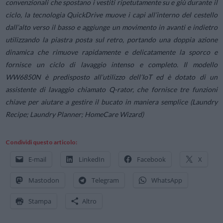
convenzionali che spostano i vestiti ripetutamente su e giù durante il
ciclo, la tecnologia QuickDrive muove i capi all’interno del cestello
dall’alto verso il basso e aggiunge un movimento in avanti e indietro
utilizzando la piastra posta sul retro, portando una doppia azione
dinamica che rimuove rapidamente e delicatamente la sporco e
fornisce un ciclo di lavaggio intenso e completo. Il modello
WW6850N è predisposto all’utilizzo dell’IoT ed è dotato di un
assistente di lavaggio chiamato Q-rator, che fornisce tre funzioni
chiave per aiutare a gestire il bucato in maniera semplice (Laundry
Recipe; Laundry Planner; HomeCare Wizard)
Condividi questo articolo:
E-mail
LinkedIn
Facebook
X
Mastodon
Telegram
WhatsApp
Stampa
Altro