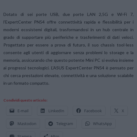
Dotato di sei porte USB, due porte LAN 2,5G e Wi-Fi 7,
l’ExpertCenter PN54 offre connettività rapida e flessibilità per i
moderni ecosistemi digitali, trasformandosi in un hub centrale in
grado di supportare più periferiche e trasferimenti di dati veloci.
Progettato per essere a prova di futuro, il suo chassis tool-less
consente agli utenti di aggiornare senza problemi lo storage e la
memoria, assicurando che questo potente Mini PC si evolva insieme
ai progressi tecnologici. L’ASUS ExpertCenter PN54 è pensato per
chi cerca prestazioni elevate, connettività e una soluzione scalabile
in un formato compatto.
Condividi questo articolo:
E-mail
LinkedIn
Facebook
X
Mastodon
Telegram
WhatsApp
Stampa
Altro