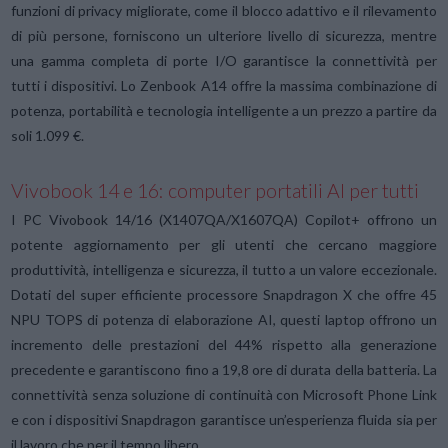
funzioni di privacy migliorate, come il blocco adattivo e il rilevamento
di più persone, forniscono un ulteriore livello di sicurezza, mentre
una gamma completa di porte I/O garantisce la connettività per
tutti i dispositivi. Lo Zenbook A14 offre la massima combinazione di
potenza, portabilità e tecnologia intelligente a un prezzo a partire da
soli 1.099 €.
Vivobook 14 e 16: computer portatili AI per tutti
I PC Vivobook 14/16 (X1407QA/X1607QA) Copilot+ offrono un
potente aggiornamento per gli utenti che cercano maggiore
produttività, intelligenza e sicurezza, il tutto a un valore eccezionale.
Dotati del super efficiente processore Snapdragon X che offre 45
NPU TOPS di potenza di elaborazione AI, questi laptop offrono un
incremento delle prestazioni del 44% rispetto alla generazione
precedente e garantiscono fino a 19,8 ore di durata della batteria. La
connettività senza soluzione di continuità con Microsoft Phone Link
e con i dispositivi Snapdragon garantisce un’esperienza fluida sia per
il lavoro che per il tempo libero.