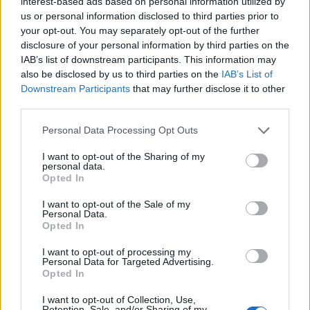
interest-based ads based on personal information utilized by
us or personal information disclosed to third parties prior to
flessibili con processori Intel Core Ultra (Serie 2), garantendo durata
your opt-out. You may separately opt-out of the further
e facilità d’uso.
disclosure of your personal information by third parties on the
IAB’s list of downstream participants. This information may
Grazie alle opzioni di personalizzazione della CPU Intel vPro® su
also be disclosed by us to third parties on the
IAB’s List of
Downstream Participants
that may further disclose it to other
misura per i requisiti aziendali su larga scala e ai componenti
third parties.
aggiornabili, tra cui doppio SSD e slot SO-DIMM, la serie ExpertBook
B si adatta facilmente alle mutevoli esigenze aziendali. Le aziende
Personal Data Processing Opt Outs
possono scegliere tra tre generazioni di CPU Intel, fino a 64 GB di
I want to opt-out of the Sharing of my
RAM DDR5 e configurazioni SSD adattabili. Il tastierino numerico a
personal data.
quattro file e il touchpad ingrandito sui modelli da 16 pollici
Opted In
dell’ExpertBook B5 e B3 migliorano l’usabilità, mentre il supporto 5G
I want to opt-out of the Sale of my
opzionale sul B3 garantisce la comodità delle conferenze in mobilità.
Personal Data.
Opted In
La sicurezza è garantita dal doppio BIOS, da Intel vPro, dal Trusted
I want to opt-out of processing my
Personal Data for Targeted Advertising.
Platform Module (TPM) e dal ripristino del BIOS conforme a NIST SP
Opted In
800-155, che garantisce una protezione di livello enterprise per i
I want to opt-out of Collection, Use,
dati sensibili. Ulteriori funzionalità come ASUS Business Manager e
Retention, Sale, and/or Sharing of my