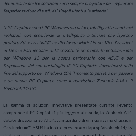
definitiva, le nostre soluzioni sono sempre progettate per migliorare
l’esperienza d’uso di tutti, dai singoli utenti alle aziende.”
“I PC Copilot+ sono i PC Windows più veloci, intelligenti e sicuri mai
realizzati, con esperienze di intelligenza artificiale che ispirano
produttività e creatività”, ha dichiarato Mark Linton, Vice President
of Device Partner Sales di Microsoft. “È un momento entusiasmante
per Windows 11, per la nostra partnership con ASUS e per
l’espansione del suo portafoglio di PC Copilot+. L’avvicinarsi della
fine del supporto per Windows 10 è il momento perfetto per passare
a un nuovo PC Copilot+, come il nuovissimo Zenbook A14 o il
Vivobook 14/16”.
La gamma di soluzioni innovative presentate durante l’evento
comprende il PC Copilot+1 più leggero al mondo, lo Zenbook A14,
dotato di esperienze AI all’avanguardia e di un nuovissimo chassis in
Ceraluminum™. ASUS ha inoltre presentato i laptop Vivobook 14/16,
di alta qualità ma dal prezzo accessibile, progettati per portare l’AI