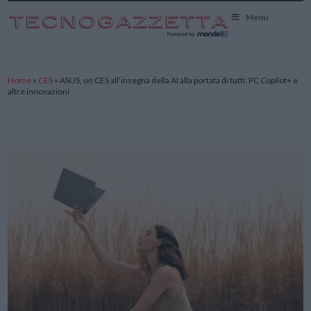
TecnoGazzetta
Menu
Home
»
CES
»
ASUS, un CES all’insegna della AI alla portata di tutti: PC Copilot+ e
altre innovazioni