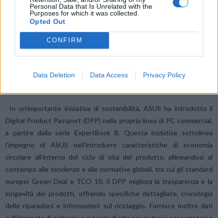
ASUS Control Center semplificano la gestione IT.
Personal Data that Is Unrelated with the
Purposes for which it was collected.
Opted Out
Il sistema di raffreddamento a bassa resistenza del flusso d’aria
CONFIRM
riduce il rumore della ventola e massimizza l’efficienza termica,
prolungando la durata del dispositivo del 40% rispetto alla
generazione precedente o alle soluzioni standard consumer, senza
Data Deletion
Data Access
Privacy Policy
sacrificare le prestazioni.
In un’importante iniziativa di sostenibilità, ASUS ha introdotto il
Digital Product Passport (DPP) nella propria linea di PC commercial,
a partire dalla serie ExpertBook B. Questa iniziativa sottolinea
l’impegno di ASUS nell’introdurre caratteristiche di economia
circolare all’interno del ciclo di vita del prodotto, allineandosi al
contempo alle tendenze e alle normative globali, tra cui gli standard
europei Green Deal e TCO 10. Il DPP migliora la trasparenza e la
longevità dei prodotti, offrendo specifiche dettagliate, cronologia
delle riparazioni e informazioni sul riciclaggio. Fornisce inoltre dati
sull’impronta di carbonio e sul ciclo di vita per aiutare i consumatori e