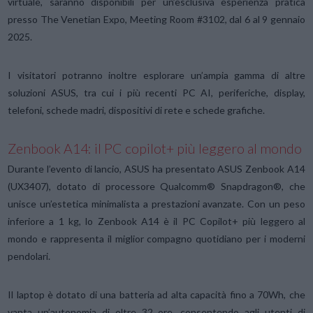
virtuale, saranno disponibili per un’esclusiva esperienza pratica
presso The Venetian Expo, Meeting Room #3102, dal 6 al 9 gennaio
2025.
I visitatori potranno inoltre esplorare un’ampia gamma di altre
soluzioni ASUS, tra cui i più recenti PC AI, periferiche, display,
telefoni, schede madri, dispositivi di rete e schede grafiche.
Zenbook A14: il PC copilot+ più leggero al mondo
Durante l’evento di lancio, ASUS ha presentato ASUS Zenbook A14
(UX3407), dotato di processore Qualcomm® Snapdragon®, che
unisce un’estetica minimalista a prestazioni avanzate. Con un peso
inferiore a 1 kg, lo Zenbook A14 è il PC Copilot+ più leggero al
mondo e rappresenta il miglior compagno quotidiano per i moderni
pendolari.
Il laptop è dotato di una batteria ad alta capacità fino a 70Wh, che
vanta un’autonomia di oltre 32 ore, consentendo agli utenti di