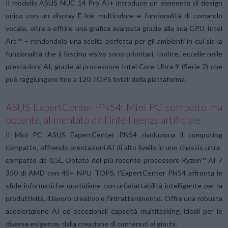
Il modello ASUS NUC 14 Pro AI+ introduce un elemento di design
unico con un display E-Ink multicolore e funzionalità di comando
vocale, oltre a offrire una grafica avanzata grazie alla sua GPU Intel
Arc™ – rendendolo una scelta perfetta per gli ambienti in cui sia la
funzionalità che il fascino visivo sono prioritari. Inoltre, eccelle nelle
prestazioni AI, grazie al processore Intel Core Ultra 9 (Serie 2) che
può raggiungere fino a 120 TOPS totali della piattaforma.
ASUS ExpertCenter PN54: Mini PC compatto ma
potente, alimentato dall’intelligenza artificiale
Il Mini PC ASUS ExpertCenter PN54 rivoluziona il computing
compatto, offrendo prestazioni AI di alto livello in uno chassis ultra-
compatto da 0,5L. Dotato del più recente processore Ryzen™ AI 7
350 di AMD con 45+ NPU TOPS, l’ExpertCenter PN54 affronta le
sfide informatiche quotidiane con un’adattabilità intelligente per la
produttività, il lavoro creativo e l’intrattenimento. Offre una robusta
accelerazione AI ed eccezionali capacità multitasking, ideali per le
diverse esigenze, dalla creazione di contenuti ai giochi.