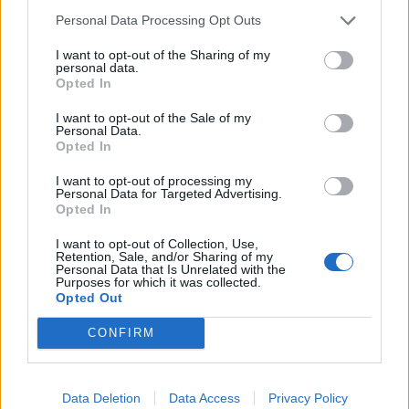
La carta attuale continuerà a funzionare normalmente anche
Personal Data Processing Opt Outs
dopo la migrazione;
I want to opt-out of the Sharing of my
Non è necessario sostituire la carta o fare ulteriori operazioni.
personal data.
Opted In
I tempi
I want to opt-out of the Sale of my
Personal Data.
La possibilità di ottenere un IBAN italiano rappresenta
Opted In
un’opportunità significativa per semplificare le operazioni finanziarie
I want to opt-out of processing my
dei clienti italiani. Se sei residente in Italia e utilizzi Revolut, tieni
Personal Data for Targeted Advertising.
d’occhio le comunicazioni via email: non appena il tuo conto sarà
Opted In
idoneo, potrai iniziare il processo di migrazione direttamente
I want to opt-out of Collection, Use,
dall’app, seguendo le istruzioni fornite.
Retention, Sale, and/or Sharing of my
Personal Data that Is Unrelated with the
Purposes for which it was collected.
Opted Out
Source revolut.com
CONFIRM
Data Deletion
Data Access
Privacy Policy
Condividi questo articolo: