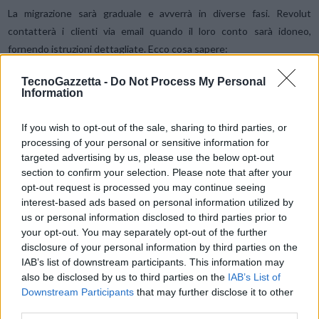
La migrazione sarà graduale e avverrà in diverse fasi. Revolut
contatterà i clienti via email quando il loro conto sarà idoneo,
fornendo istruzioni dettagliate. Ecco cosa sapere:
TecnoGazzetta -
Do Not Process My Personal
Saranno richiesti eventuali documenti aggiuntivi per rispettare
Information
le normative locali;
Una volta completata la migrazione, la scelta sarà irreversibile;
If you wish to opt-out of the sale, sharing to third parties, or
Non esiste una scadenza fissa per aderire: potrai completare la
processing of your personal or sensitive information for
targeted advertising by us, please use the below opt-out
migrazione non appena l’opzione sarà disponibile nell’app.
section to confirm your selection. Please note that after your
opt-out request is processed you may continue seeing
Cosa succede al vecchio IBAN lituano?
interest-based ads based on personal information utilized by
us or personal information disclosed to third parties prior to
Dopo la migrazione, il vecchio IBAN LT rimarrà operativo per almeno
your opt-out. You may separately opt-out of the further
12 mesi per garantire la continuità dei pagamenti ricorrenti e degli
disclosure of your personal information by third parties on the
addebiti diretti. Tuttavia, il nuovo IBAN IT diventerà l’identificativo
IAB’s list of downstream participants. This information may
principale del tuo conto.
also be disclosed by us to third parties on the
IAB’s List of
Downstream Participants
that may further disclose it to other
third parties.
La tua carta Revolut e i pagamenti