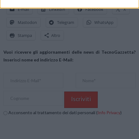
E-mail
LinkedIn
Facebook
X
Mastodon
Telegram
WhatsApp
Stampa
Altro
Vuoi ricevere gli aggiornamenti delle news di TecnoGazzetta?
Inserisci nome ed indirizzo E-Mail:
Acconsento al trattamento dei dati personali (
Info Privacy
)