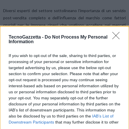
Diversi esperti del settore sottolineano l’importanza di un servizio
post-vendita completo e dell’influenza del marchio come fattori
cruciali per le imprese cinesi che vogliono eccellere nei mercati
internazionali dell’accumulo di energia. In particolare, TCL
TecnoGazzetta -
Do Not Process My Personal
Photovoltaic Technology, incentrata sul mercato europeo, gestisce
Information
uffici di collegamento in nove Paesi, tra cui Italia, Spagna, Germania
e Polonia, per servire i clienti globali. Sostenuta dalle risorse della
If you wish to opt-out of the sale, sharing to third parties, or
sede centrale, TCL Photovoltaic Technology offre servizi completi di
processing of your personal or sensitive information for
targeted advertising by us, please use the below opt-out
assistenza post-vendita in tutte le categorie di prodotti, canali e
section to confirm your selection. Please note that after your
lingue, sottolineando il suo significativo potenziale di espansione
opt-out request is processed you may continue seeing
globale.
interest-based ads based on personal information utilized by
us or personal information disclosed to third parties prior to
your opt-out. You may separately opt-out of the further
I partecipanti a IFA sono invitati a visitare lo stand di TCL presso il
disclosure of your personal information by third parties on the
padiglione 21A, Messedamm di Berlino, in Germania, dove potranno
IAB’s list of downstream participants. This information may
toccare con mano i progressi innovativi che stanno plasmando il
also be disclosed by us to third parties on the
IAB’s List of
panorama dell’energia pulita.
Downstream Participants
that may further disclose it to other
third parties.