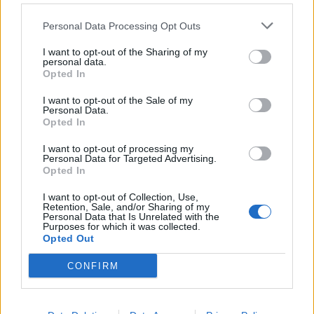
Condividi questo articolo:
Personal Data Processing Opt Outs
E-mail
LinkedIn
Facebook
X
I want to opt-out of the Sharing of my
personal data.
Mastodon
Telegram
WhatsApp
Opted In
Stampa
Altro
I want to opt-out of the Sale of my
Personal Data.
Opted In
Vuoi ricevere gli aggiornamenti delle news di TecnoGazzetta?
I want to opt-out of processing my
Inserisci nome ed indirizzo E-Mail:
Personal Data for Targeted Advertising.
Opted In
I want to opt-out of Collection, Use,
Retention, Sale, and/or Sharing of my
Personal Data that Is Unrelated with the
Purposes for which it was collected.
Opted Out
CONFIRM
Acconsento al trattamento dei dati personali (
Info Privacy
)