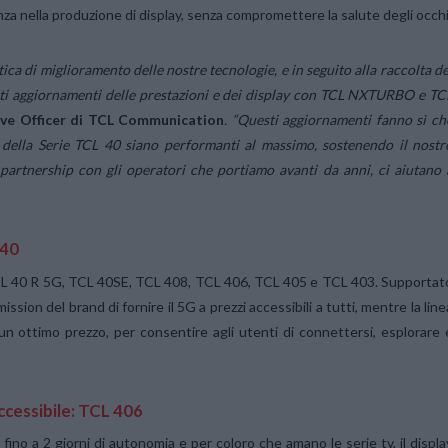
za nella produzione di display, senza compromettere la salute degli occhi
ttica di miglioramento delle nostre tecnologie, e in seguito alla raccolta de
nti aggiornamenti delle prestazioni e dei display con TCL NXTURBO e TC
ive Officer di TCL Communication
. “Questi aggiornamenti fanno sì ch
ella Serie TCL 40 siano performanti al massimo, sostenendo il nostr
e partnership con gli operatori che portiamo avanti da anni, ci aiutano 
L 40
CL 40 R 5G, TCL 40SE, TCL 408, TCL 406, TCL 405 e TCL 403. Supportat
ssion del brand di fornire il 5G a prezzi accessibili a tutti, mentre la line
un ottimo prezzo, per consentire agli utenti di connettersi, esplorare 
ccessibile: TCL 406
o a 2 giorni di autonomia e per coloro che amano le serie tv, il displa