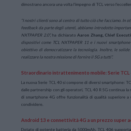
dimostrano ancora una volta l’impegno di TCL verso l’eccellen
“I nostri clienti sono al centro di tutto ciò che facciamo. In o
feedback da parte degli utenti, abbiamo introdotto importa
NXTPAPER 2.0”,
ha dichiarato
Aaron Zhang, Chief Execut
dispositivi come TCL NXTPAPER 11 e i nuovi smartphone d
obiettivo di democratizzare la tecnologia. Inoltre, le solid
realizzare la nostra missione di fornire il 5G a tutti”.
Straordinario intrattenimento mobile: Serie TC
La nuova Serie TCL 40 si compone di diversi smartphone: T
dalle partnership con gli operatori, TCL 40 R 5G continua la mi
di smartphone 4G offre funzionalità di qualità superiore a 
condividere.
Android 13 e connettività 4G a un prezzo super a
Dotato di potente batteria da 5000mAh, TCL 406 supporta fin