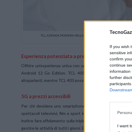
TecnoGazz
TCL, AZIENDA PIONIERA NELLA TECNOLOGIA DEI DISPLAY E NELLE
DIVERSI NUOVI PRODOTTI, TR
If you wish 
sensitive in
Esperienza potenziata a prezzi accessibili con T
confirm you
continue se
Offrire un’esperienza unica con un budget contenuto non 
information 
Android 12 Go Edition. TCL 405 offre esperienze coinvol
further disc
altoparlanti, mentre TCL 403 possiede tutte le caratteristic
participants
Downstream 
5G a prezzi accessibili
Per chi desidera uno smartphone 5G ma non vuole spende
Persona
spettacoli televisivi, film e sport in HD+ con una frequenza
inoltre fare affidamento sulla tripla fotocamera da 50MP e 
I want t
gestire le attività di tutti i giorni. E se le maratone di stre