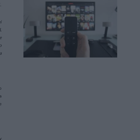
.
i
L
e
o
a
o
a
e
y