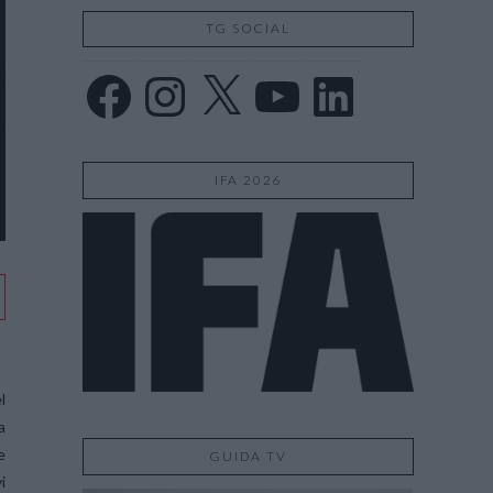
TG SOCIAL
Facebook
Instagram
X
YouTube
LinkedIn
IFA 2026
l
a
e
GUIDA TV
i