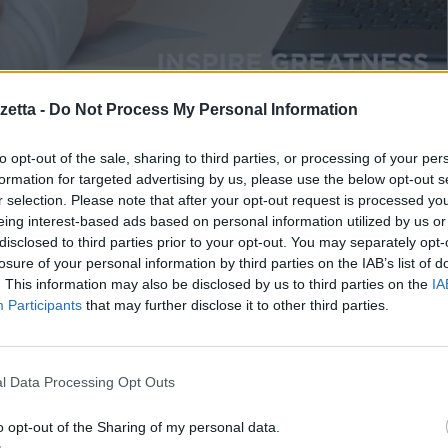
etta -
Do Not Process My Personal Information
 ESPERIENZE SMART E DI QUALITÀ A PREZZI ACCESSIBILI, ANNUNCIA AL MWC 2023
A CUI SMARTPHONE, TABLET E DEVICE CONNESS
to opt-out of the sale, sharing to third parties, or processing of your per
formation for targeted advertising by us, please use the below opt-out s
CL 405 e TCL 403
r selection. Please note that after your opt-out request is processed y
eing interest-based ads based on personal information utilized by us or
è mai stato così facile con questo duo di smartphone 4G alimentati d
disclosed to third parties prior to your opt-out. You may separately opt-
genti e prestazioni ottimizzate grazie ad un ampio display e a dopp
losure of your personal information by third parties on the IAB’s list of
he essenziali a un prezzo super competitivo.
. This information may also be disclosed by us to third parties on the
IA
Participants
that may further disclose it to other third parties.
re troppo, la risposta è TCL 40R 5G. Gli utenti potranno godere d
l Data Processing Opt Outs
 di aggiornamento di 90Hz sullo splendido display da 6,6 pollici. Potrann
sul processore MediaTek Dimensity 700 5G, oltre alla connettività 5G pe
o opt-out of the Sharing of my personal data.
aming mettono alla prova la batteria da 5000mAh, la funzionalità intelligent