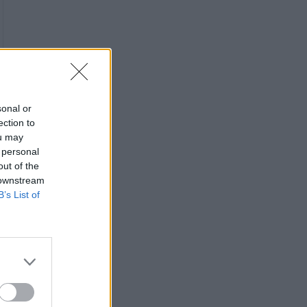
sonal or
ection to
ou may
 personal
a
out of the
i
 downstream
B’s List of
i
o
r
e