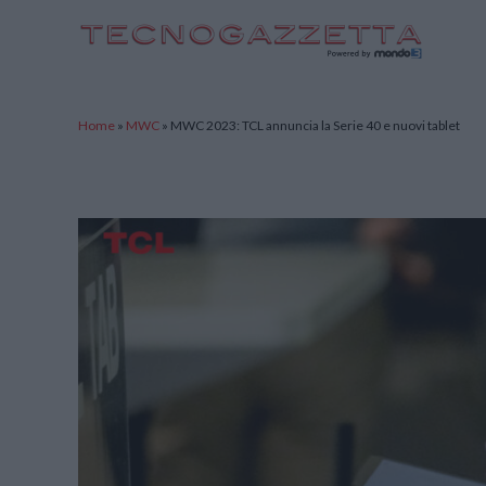
TecnoGazzetta
Home
»
MWC
»
MWC 2023: TCL annuncia la Serie 40 e nuovi tablet