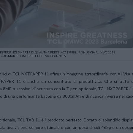
 ESPERIENZE SMART E DI QUALITÀ A PREZZI ACCESSIBILI, ANNUNCIA AL MWC 2023
A CUI SMARTPHONE, TABLET E DEVICE CONNESS
llici di TCL NXTPAPER 11 offre un’immagine straordinaria, con AI Visua
XTPAPER 11 è anche un concentrato di produttività. Che si tratti d
a 8MP o sessioni di scrittura con la T-pen opzionale, TCL NXTPAPER 1
tato di una performante batteria da 8000mAh e di ricarica inversa nel cas
dizionale, TCL TAB 11 è il prodotto perfetto. Dotato di splendido displa
ala una visione sempre ottimale e con un peso di soli 462g e un desig