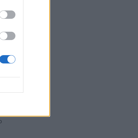
i
i
i
o
0