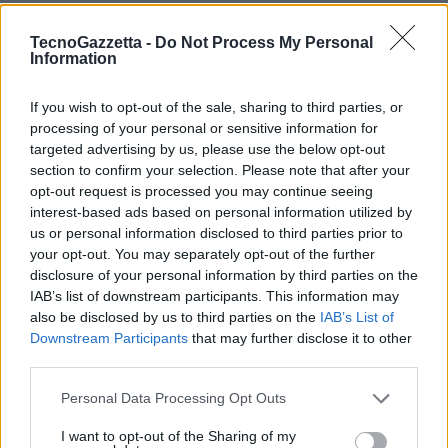
piccoli.
TecnoGazzetta -
Do Not Process My Personal
Information
Scooter elettrici che guardano al futuro
All’interno dei maggiori mercati di scooter L1e-B in Europa, il
If you wish to opt-out of the sale, sharing to third parties, or
segmento elettrico è cresciuto dal 3% al 38% negli ultimi 6 anni e, in
processing of your personal or sensitive information for
targeted advertising by us, please use the below opt-out
un solo anno, Segway ha conquistato la prima posizione nel mercato
section to confirm your selection. Please note that after your
più grande d’Europa. Questa
rapida transizione del settore dagli
opt-out request is processed you may continue seeing
scooter con motore a combustione a benzina a quelli elettrici
può
interest-based ads based on personal information utilized by
essere prevista anche nel più potente segmento di mercato L3e-A1,
us or personal information disclosed to third parties prior to
nel quale Segway-Ninebot annuncia il suo ultimo modello.
your opt-out. You may separately opt-out of the further
disclosure of your personal information by third parties on the
IAB’s list of downstream participants. This information may
also be disclosed by us to third parties on the
IAB’s List of
Downstream Participants
that may further disclose it to other
third parties.
Personal Data Processing Opt Outs
I want to opt-out of the Sharing of my