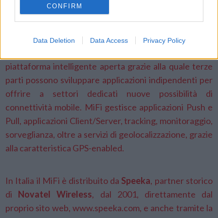
CONFIRM
Data Deletion
Data Access
Privacy Policy
piattaforma intelligente aperta grazie alla quale terze
parti possono sviluppare applicazioni indipendenti per
offrire a settori dedicati nuove possibilità di
connettività mobile. MiFi gestisce applicazioni Push e
Pull, applicazioni Client/Server, tracking, monitoraggio,
sorveglianza, oltre a servizi di geolocalizzazione, grazie
alla caratteristica GPS-enabled.
In Italia il MiFi è distribuito da
Speeka
, partner storico
di
Novatel Wireless
, dal 2001, direttamente dal
proprio sito web, www.speeka.com, e anche tramite la