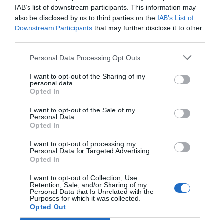
IAB’s list of downstream participants. This information may
Nel MiFi è poi disponibile un praticissimo slot microSD,
also be disclosed by us to third parties on the
IAB’s List of
Downstream Participants
that may further disclose it to other
accessibile dall’esterno dell’apparato, all’interno del
third parties.
quale inserire schede di memoria SD fino a 16GB.
Personal Data Processing Opt Outs
I want to opt-out of the Sharing of my
Il MiFi supporta tutti i più comuni protocolli di
personal data.
sicurezza, tutte le VPN, per garantire anche a chi ha la
Opted In
necessita, la massima protezione dei propri dati e dei
I want to opt-out of the Sale of my
Personal Data.
propri contenuti.
Opted In
I want to opt-out of processing my
Personal Data for Targeted Advertising.
Mifi è
Opted In
dotato di
I want to opt-out of Collection, Use,
una
Retention, Sale, and/or Sharing of my
Personal Data that Is Unrelated with the
Purposes for which it was collected.
Opted Out