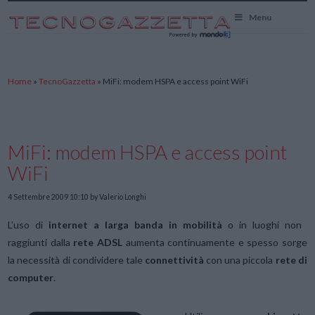
TecnoGazzetta
Menu
Home
»
TecnoGazzetta
»
MiFi: modem HSPA e access point WiFi
MiFi: modem HSPA e access point
WiFi
4 Settembre 2009 10:10
by Valerio Longhi
L’uso di
internet a larga banda in mobilità
o in luoghi non
raggiunti dalla
rete ADSL
aumenta continuamente e spesso sorge
la necessità di condividere tale
connettività
con una piccola
rete di
computer
.