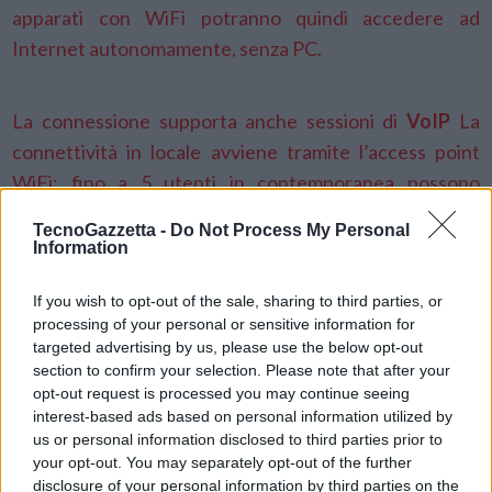
apparati con WiFi potranno quindi accedere ad
Internet autonomamente, senza PC.
La connessione supporta anche sessioni di
VoIP
La
connettività in locale avviene tramite l’access point
WiFi: fino a 5 utenti in contemporanea possono
collegarsi al router che gestisce la connessione
TecnoGazzetta -
Do Not Process My Personal
Internet tramite il
modem HSPA
. L’attività del MiFi è
Information
sostenuta da una fonte di alimentazione esterna,
If you wish to opt-out of the sale, sharing to third parties, or
100/240vAC, o da una batteria agli Ioni di Litio, che
processing of your personal or sensitive information for
assicura una operatività fino a 4-5 ore in completa
targeted advertising by us, please use the below opt-out
autonomia. In caso di esaurimento della batteria, ed in
section to confirm your selection. Please note that after your
opt-out request is processed you may continue seeing
assenza di una fonte di alimentazione elettrica, la
interest-based ads based on personal information utilized by
funzionalità del MiFi viene comunque garantita dal suo
us or personal information disclosed to third parties prior to
collegamento ad un computer tramite cavetto USB.
your opt-out. You may separately opt-out of the further
disclosure of your personal information by third parties on the