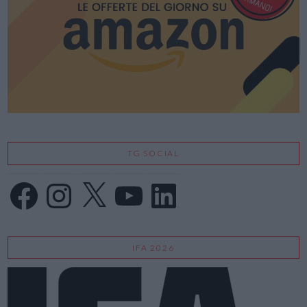
TG SOCIAL
Facebook
Instagram
X
YouTube
LinkedIn
IFA 2026