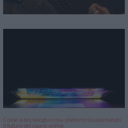
Come la tecnologia cross-platform sta plasmando
il futuro dei casinò online