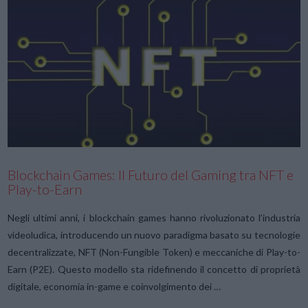
VIEW POST
Blockchain Games: Il Futuro del Gaming tra NFT e
Play-to-Earn
Negli ultimi anni, i blockchain games hanno rivoluzionato l’industria
videoludica, introducendo un nuovo paradigma basato su tecnologie
decentralizzate, NFT (Non-Fungible Token) e meccaniche di Play-to-
Earn (P2E). Questo modello sta ridefinendo il concetto di proprietà
digitale, economia in-game e coinvolgimento dei …