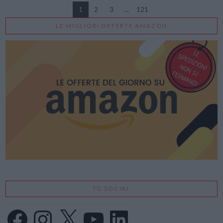
1
2
3
...
121
LE MIGLIORI OFFERTE AMAZON
VIEW POST
TG SOCIAL
Facebook
Instagram
X
YouTube
LinkedIn