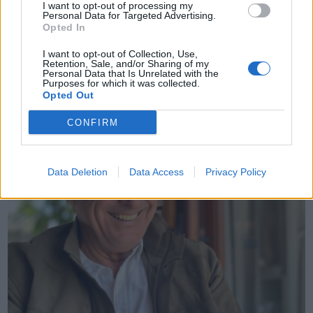
Smart working ibrido e produttività: vantaggi,
I want to opt-out of processing my
Personal Data for Targeted Advertising.
sfide e trend attuali
Opted In
Il modello di smart working ibrido si è affermato come una delle
I want to opt-out of Collection, Use,
Retention, Sale, and/or Sharing of my
soluzioni più adottate dalle aziende per bilanciare flessibilità e
Personal Data that Is Unrelated with the
Purposes for which it was collected.
produttività in questi ultimi anni. Questo sistema combina il lavoro in
Opted Out
presenza e quello da remoto, offrendo numerosi benefici …
CONFIRM
Data Deletion
Data Access
Privacy Policy
VIEW POST