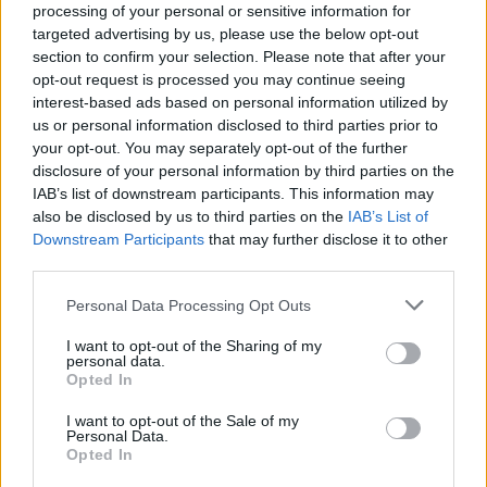
processing of your personal or sensitive information for
Italiaonline, la principale internet company italiana, e ReStore,
targeted advertising by us, please use the below opt-out
azienda leader nell’e-commerce per la GDO, annunciano il lancio della
section to confirm your selection. Please note that after your
innovativa offerta Retail Media, frutto di una partnership strategica.
opt-out request is processed you may continue seeing
Questa collaborazione è destinata a rivoluzionare il modo in cui le
interest-based ads based on personal information utilized by
aziende pianificano …
us or personal information disclosed to third parties prior to
your opt-out. You may separately opt-out of the further
disclosure of your personal information by third parties on the
IAB’s list of downstream participants. This information may
also be disclosed by us to third parties on the
IAB’s List of
Downstream Participants
that may further disclose it to other
third parties.
Personal Data Processing Opt Outs
I want to opt-out of the Sharing of my
VIEW POST
personal data.
Opted In
I want to opt-out of the Sale of my
Personal Data.
Opted In