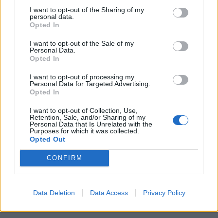
I want to opt-out of the Sharing of my
Stampa
Altro
personal data.
Opted In
Vuoi ricevere gli aggiornamenti delle news di TecnoGazzetta?
I want to opt-out of the Sale of my
Personal Data.
Inserisci nome ed indirizzo E-Mail:
Opted In
I want to opt-out of processing my
Personal Data for Targeted Advertising.
Opted In
I want to opt-out of Collection, Use,
Retention, Sale, and/or Sharing of my
Personal Data that Is Unrelated with the
Purposes for which it was collected.
Acconsento al trattamento dei dati personali (
Info Privacy
)
Opted Out
CONFIRM
Data Deletion
Data Access
Privacy Policy