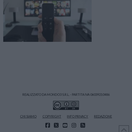
REALIZZATO DA MONDO3 S.R.L. - PARTITA IVA 06039210486
CHI SIAMO
COPYRIGHT
INFO PRIVACY
REDAZIONE
FACEBOOK
X
YOUTUBE
INSTAGRAM
RSS