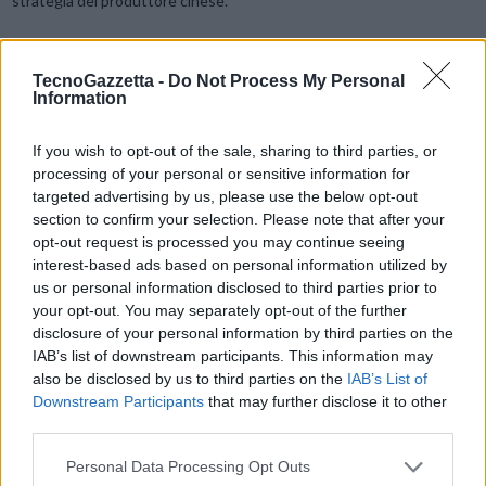
strategia del produttore cinese.
Curiosità finale: è stato chiesto ai
designer
svedesi che telefono
TecnoGazzetta -
Do Not Process My Personal
usino solitamente. La risposta? iPhone per tutti e tre, pur
Information
sottolineando come ergonomicamente e a livello di usabilità e
interazione si possa molto migliorare. Il nuovo passo del design è alle
If you wish to opt-out of the sale, sharing to third parties, or
porte.
processing of your personal or sensitive information for
targeted advertising by us, please use the below opt-out
section to confirm your selection. Please note that after your
opt-out request is processed you may continue seeing
Servizio a cura di
Luca Ricci
interest-based ads based on personal information utilized by
us or personal information disclosed to third parties prior to
your opt-out. You may separately opt-out of the further
disclosure of your personal information by third parties on the
IAB’s list of downstream participants. This information may
also be disclosed by us to third parties on the
IAB’s List of
Condividi questo articolo:
Downstream Participants
that may further disclose it to other
third parties.
E-mail
LinkedIn
Facebook
X
Personal Data Processing Opt Outs
Mastodon
Telegram
WhatsApp