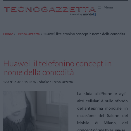
TecnoGazzetta
Menu
Home
»
TecnoGazzetta
»
Huawei, il telefonino concept in nome della comodità
Huawei, il telefonino concept in
nome della comodità
12 Aprile 2011 15:36
by Redazione TecnoGazzetta
La sfida all’iPhone e agli
altri cellulari è sullo sfondo
dell’anteprima mondiale, in
occasione del Salone del
Mobile di Milano, del
concept phone
by
Huawei
.