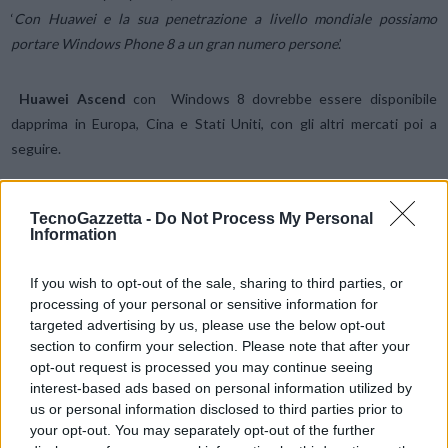
‘
Con Huawei e la sua penetrazione a livello mondiale possiamo
portare Windows Phone 8 a un gran numero persone
.’
Huawei Ascend
con Windows 8 dovrebbe essere disponibile
dapprima in Europa, Cina e Stati Uniti, con gli altri mercati poi a
seguire.
Condividi questo articolo:
TecnoGazzetta -
Do Not Process My Personal
Information
E-mail
LinkedIn
Facebook
X
Mastodon
Telegram
WhatsApp
If you wish to opt-out of the sale, sharing to third parties, or
processing of your personal or sensitive information for
Stampa
Altro
targeted advertising by us, please use the below opt-out
section to confirm your selection. Please note that after your
opt-out request is processed you may continue seeing
Vuoi ricevere gli aggiornamenti delle news di TecnoGazzetta?
interest-based ads based on personal information utilized by
Inserisci nome ed indirizzo E-Mail:
us or personal information disclosed to third parties prior to
your opt-out. You may separately opt-out of the further