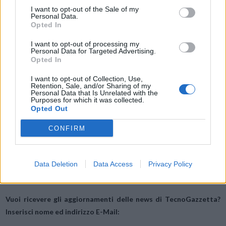
un nuovo punto di svolta,” ha dichiarato Steve Hilton, Principal
I want to opt-out of the Sale of my
Personal Data.
Analyst Analysis Mason.
Opted In
I want to opt-out of processing my
I clienti internazionali di Orange potranno beneficiare di soluzioni
Personal Data for Targeted Advertising.
competitive a lungo termine, continue e sostenibili grazie alle
Opted In
competenze della Ricerca&Sviluppo Ericsson, assicurando ai loro
I want to opt-out of Collection, Use,
dispositivi una connettività a basso costo e altamente affidabile.
Retention, Sale, and/or Sharing of my
Personal Data that Is Unrelated with the
Purposes for which it was collected.
Opted Out
Condividi questo articolo:
CONFIRM
E-mail
LinkedIn
Facebook
X
Mastodon
Telegram
WhatsApp
Data Deletion
Data Access
Privacy Policy
Stampa
Altro
Vuoi ricevere gli aggiornamenti delle news di TecnoGazzetta?
Inserisci nome ed indirizzo E-Mail: