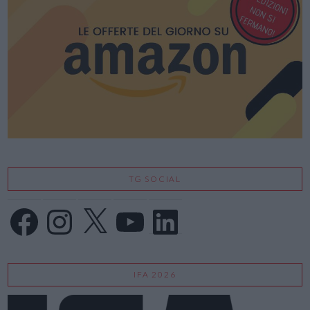
TG SOCIAL
Facebook
Instagram
X
YouTube
LinkedIn
IFA 2026