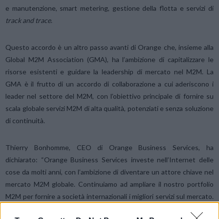
e manutenzione, smart metering, gestione della flotta e servizi di
track and trace
.
Questo accordo è un altro passo avanti di Orange che, insieme alla
Global M2M Association (GMA), ha l’ambizione di capitalizzare le
risorse esistenti e guidare la leadership di mercato nel M2M. La
GMA è il frutto di un accordo di collaborazione a cui aderiscono i
leader nel settore del M2M, con l’obiettivo principale di fornire su
scala globale servizi M2M di alta qualità, potenziati e senza soluzione
di continuità.
Thierry Bonhomme, CEO di Orange Business Services, ha
dichiarato: “Orange Business Services investe nell’Internet delle
cose da molti anni, con l’ambizione di diventare un attore chiave nel
mercato M2M globale. Continuiamo ad ampliare il nostro portfolio
M2M per fornire a società internazionali i migliori servizi sul mercato.
L’accordo con Ericsson è un altro passo verso il nostro approccio