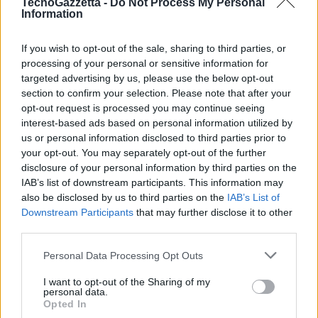
TecnoGazzetta -
Do Not Process My Personal
globale alle offerte M2M e la costruzione di un ecosistema di partner
Information
selezionati per generare benefici per i nostri clienti.”
Johan Wibergh, executive Vice President e Head of Business Unit
If you wish to opt-out of the sale, sharing to third parties, or
Networks Ericsson, afferma: “Siamo entusiasti di collaborare con
processing of your personal or sensitive information for
Orange e di realizzare insieme a loro la nostra visione della
targeted advertising by us, please use the below opt-out
Networked Society, che prevede nei prossimi anni il raggiungimento
section to confirm your selection. Please note that after your
opt-out request is processed you may continue seeing
dei potenziali 50 miliardi di dispositivi connessi. La Device
interest-based ads based on personal information utilized by
Connection Platform di Ericsson rappresenta un elemento chiave
us or personal information disclosed to third parties prior to
perché questa nostra visione si realizzi, che beneficia della nostra
your opt-out. You may separately opt-out of the further
competenza in Ricerca&Sviluppo e in cui noi investiamo fortemente.
disclosure of your personal information by third parties on the
Orange inoltre beneficerà della forte presenza locale di Ericsson e, al
IAB’s list of downstream participants. This information may
also be disclosed by us to third parties on the
IAB’s List of
contempo, di un ecosistema globale, favorendo quindi
Downstream Participants
that may further disclose it to other
un’accelerazione del business.”
third parties.
“Grazie agli operatori che rimuovono gli ostacoli
Personal Data Processing Opt Outs
nell’implementazione di soluzioni globali, diventa più conveniente sia
I want to opt-out of the Sharing of my
per le grandi imprese sia per i produttori di device investire nei
personal data.
Opted In
dispositivi connessi. Ci aspettiamo che questo conduca il settore ad