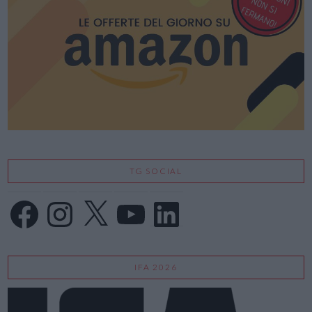
TG SOCIAL
Facebook
Instagram
X
YouTube
LinkedIn
IFA 2026