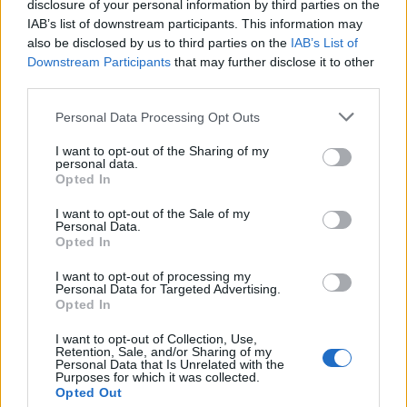
disclosure of your personal information by third parties on the
un’educazione evoluta, attraverso l’accesso ai dispositivi più
IAB’s list of downstream participants. This information may
innovativi e lo sviluppo di skills digitali, con l’obiettivo di garantire alle
also be disclosed by us to third parties on the
IAB’s List of
nuove generazioni un futuro migliore. Ne sono un esempio Samsung
Downstream Participants
that may further disclose it to other
Smart Future, il progetto realizzato in collaborazione con il MIUR che
third parties.
ha portato dal 2013 a oggi alla digitalizzazione di oltre 100 classi in
Personal Data Processing Opt Outs
tutta Italia attraverso la fornitura della tecnologia Samsung e
percorsi di formazione per insegnanti, studenti e genitori e Samsung
I want to opt-out of the Sharing of my
personal data.
App Academy, corso di formazione professionale realizzato in
Opted In
collaborazione con il MIP Politecnico di Milano e DEIB, Dipartimento
di Elettronica Informazione e Bioingegneria, primo nel suo genere
I want to opt-out of the Sale of my
Personal Data.
nel Paese, che offre gratuitamente a giovani laureati senza
Opted In
occupazione, provenienti da tutta Italia e con competenze
I want to opt-out of processing my
diversificate, la possibilità di acquisire capacità nello sviluppo di app
Personal Data for Targeted Advertising.
Android, sostenendo la creazione di opportunità professionali
Opted In
allineate ai trend più attuali del digitale.
I want to opt-out of Collection, Use,
Retention, Sale, and/or Sharing of my
Personal Data that Is Unrelated with the
COMPRENDERE LA TERMINOLOGIA TECH: LE DEFINIZIONI
Purposes for which it was collected.
Opted Out
DELLE 5 PAROLE MENO CAPITE DAGLI ITALIANI