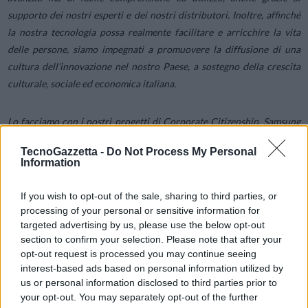
supporto dei nostri esperti e dei nostri distributori. Inoltre, affinché
la nostra tecnologia possa realmente facilitare e arricchire la vita
delle persone, siamo impegnati a promuovere la diffusione di una
cultura dell’innovazione nel nostro Paese, a sostegno della crescita
culturale, sociale ed economica italiana.
Lo facciamo con i nostri progetti di Corporate Citizenship. Samsung
ha sviluppato nel nostro Paese iniziative nei principali ambiti socio-
TecnoGazzetta -
Do Not Process My Personal
economici – dall’arte alla scuola, dalla sicurezza nell’uso di Internet
Information
alla formazione professionale – per valorizzare il digitale e aiutare
tutti gli Italiani, in particolar modo i più giovani, ma non solo, a
If you wish to opt-out of the sale, sharing to third parties, or
comprenderne appieno il significato e i benefici, e ad acquisire le
processing of your personal or sensitive information for
competenze richieste dal mercato
.”
targeted advertising by us, please use the below opt-out
section to confirm your selection. Please note that after your
opt-out request is processed you may continue seeing
Per accelerare l’evoluzione in senso digitale, facendo sì che i giovani
interest-based ads based on personal information utilized by
si sentano a proprio agio con le nuove tecnologie, Samsung in Italia
us or personal information disclosed to third parties prior to
collabora con scuole e istituzioni per valorizzare i talenti e sostenere
your opt-out. You may separately opt-out of the further