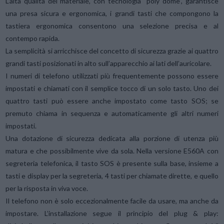
L’alta qualità del materiale, con tecnologia “poly dome”, garantisce
una presa sicura e ergonomica, i grandi tasti che compongono la
tastiera ergonomica consentono una selezione precisa e al
contempo rapida.
La semplicità si arricchisce del concetto di sicurezza grazie ai quattro
grandi tasti posizionati in alto sull’apparecchio ai lati dell’auricolare.
I numeri di telefono utilizzati più frequentemente possono essere
impostati e chiamati con il semplice tocco di un solo tasto. Uno dei
quattro tasti può essere anche impostato come tasto SOS; se
premuto chiama in sequenza e automaticamente gli altri numeri
impostati.
Una dotazione di sicurezza dedicata alla porzione di utenza più
matura e che possibilmente vive da sola.
Nella versione E560A con
segreteria telefonica, il tasto SOS è presente sulla base, insieme a
tasti e display per la segreteria, 4 tasti per chiamate dirette, e quello
per la risposta in viva voce.
Il telefono non è solo eccezionalmente facile da usare, ma anche da
impostare. L’installazione segue il principio del plug & play: