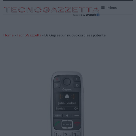
TecnoGazzetta
Menu
Home
»
TecnoGazzetta
»
Da Gigaset un nuovo cordless potente