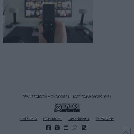
REALIZZATO DA MONDO3 S.R.L. - PARTITA IVA 06039210486
CHI SIAMO
COPYRIGHT
INFO PRIVACY
REDAZIONE
FACEBOOK
X
YOUTUBE
INSTAGRAM
RSS