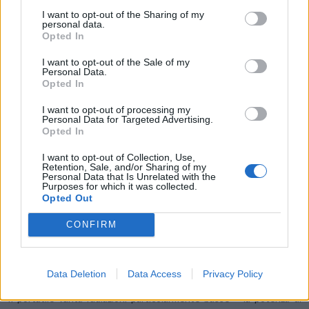
I want to opt-out of the Sharing of my
personal data.
Opted In
La funzione monitoraggio (sorveglia ambiente), è estremamente
utile ad esempio come “sorveglia bimbo”.
I want to opt-out of the Sale of my
Si può assicurare al bimbo un sonno tranquillo nella sua cameretta
Personal Data.
Opted In
perché li il telefono non squillerà, ma contemporaneamente si potrà
controllare il riposo del piccolo. Infatti se il bimbo dovesse piangere il
I want to opt-out of processing my
Personal Data for Targeted Advertising.
portatile squillerà e si potrà ascoltare cosa avviene nel locale dove è
Opted In
stato lasciato il portatile di monitoraggio.
I want to opt-out of Collection, Use,
Retention, Sale, and/or Sharing of my
Personal Data that Is Unrelated with the
Potente ed ecologico
Il Gigaset E560 è rispettoso dell’ambiente
Purposes for which it was collected.
oltre che del portafoglio grazie alle esclusive soluzioni Gigaset ECO
Opted Out
Plus di 2° generazione ad alta efficienza energetica.
CONFIRM
L’apparecchio
registra un bassissimo consumo di corrente, con un
risparmio del 60% grazie all’ alimentatore Energy saving. La durata
della batteria in modalità standby è fino a 300h e in conversazione
Data Deletion
Data Access
Privacy Policy
fino a 14 h.
Il portatile vanta radiazioni particolarmente basse – la potenza di