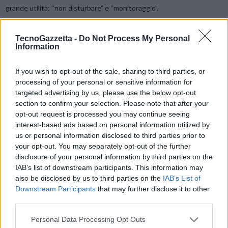
grande utilità: “non disturbare” e “monitoraggio”.
Gigaset ha sviluppato questi servizi consapevole del fatto che un
cordless non è soltanto uno strumento di comunicazione o un
TecnoGazzetta -
Do Not Process My Personal
complemento d’arredo, ma anche un potente strumento di difesa
Information
della privacy e di monitoraggio di altri ambienti della casa.
Durante
If you wish to opt-out of the sale, sharing to third parties, or
determinate fasce orarie a scelta si può impostare il telefono
processing of your personal or sensitive information for
affinché non squilli. Tutte le chiamate verranno segnalate solo
targeted advertising by us, please use the below opt-out
visivamente e memorizzate nella lista delle chiamate perse, per
section to confirm your selection. Please note that after your
essere controllate successivamente.
opt-out request is processed you may continue seeing
Questo servizio, come quello che agisce sulle chiamate anonime,
interest-based ads based on personal information utilized by
trova applicazioni sia professionali che domestiche.
us or personal information disclosed to third parties prior to
your opt-out. You may separately opt-out of the further
disclosure of your personal information by third parties on the
In ufficio, ad esempio, si può gestire una riunione importante senza
IAB’s list of downstream participants. This information may
interruzioni, mentre a casa si può impostare l’E560 affinché non
also be disclosed by us to third parties on the
IAB’s List of
squilli di notte o durante il pranzo o la cena.
Anche se la chiamata è
Downstream Participants
that may further disclose it to other
third parties.
anonima, ossia quando il chiamante non è identificato, è possibile
impostare il telefono sul muto.
Inoltre è possibile disattivare tutte
Personal Data Processing Opt Outs
le suonerie in modo rapido premendo a lungo il tasto «*».