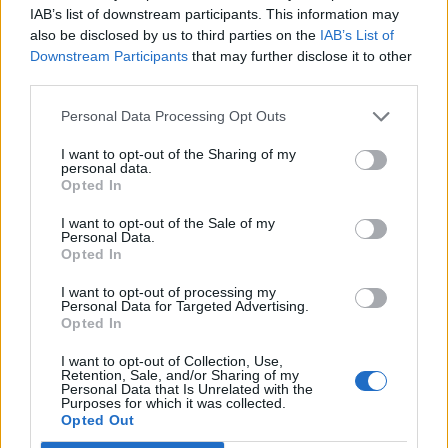
Mentre
la diffusione massiva delle reti 5G non è prevista prima
IAB’s list of downstream participants. This information may
also be disclosed by us to third parties on the
IAB’s List of
del 2020
, lo sviluppo di prototipi pre-commerciali e i test sono già
Downstream Participants
that may further disclose it to other
corso. La collaborazione tra Telia ed Ericsson è all’avanguardia in
third parties.
Europa e questi primi test del 5G aiuteranno anche a guidare i futuri
standard globali.
Personal Data Processing Opt Outs
I want to opt-out of the Sharing of my
personal data.
Condividi questo articolo:
Opted In
E-mail
LinkedIn
Facebook
X
I want to opt-out of the Sale of my
Personal Data.
Opted In
Mastodon
Telegram
WhatsApp
I want to opt-out of processing my
Stampa
Altro
Personal Data for Targeted Advertising.
Opted In
Vuoi ricevere gli aggiornamenti delle news di TecnoGazzetta?
I want to opt-out of Collection, Use,
Retention, Sale, and/or Sharing of my
Inserisci nome ed indirizzo E-Mail:
Personal Data that Is Unrelated with the
Purposes for which it was collected.
Opted Out