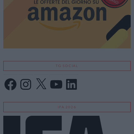
TG SOCIAL
Facebook
Instagram
X
YouTube
LinkedIn
IFA 2026