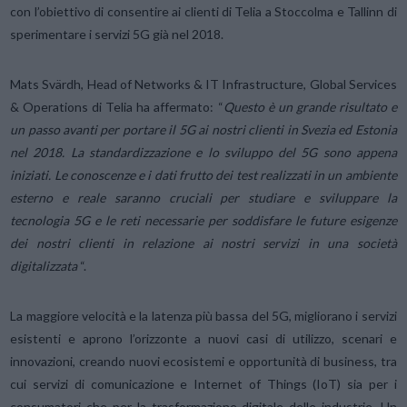
con l’obiettivo di consentire ai clienti di Telia a Stoccolma e Tallinn di
sperimentare i servizi 5G già nel 2018.
Mats Svärdh, Head of Networks & IT Infrastructure, Global Services
& Operations di Telia ha affermato: “
Questo è un grande risultato e
un passo avanti per portare il 5G ai nostri clienti in Svezia ed Estonia
nel 2018. La standardizzazione e lo sviluppo del 5G sono appena
iniziati. Le conoscenze e i dati frutto dei test realizzati in un ambiente
esterno e reale saranno cruciali per studiare e sviluppare la
tecnologia 5G e le reti necessarie per soddisfare le future esigenze
dei nostri clienti in relazione ai nostri servizi in una società
digitalizzata
“.
La maggiore velocità e la latenza più bassa del 5G, migliorano i servizi
esistenti e aprono l’orizzonte a nuovi casi di utilizzo, scenari e
innovazioni, creando nuovi ecosistemi e opportunità di business, tra
cui servizi di comunicazione e Internet of Things (IoT) sia per i
consumatori che per la trasformazione digitale delle industrie. Un