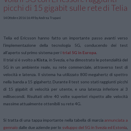
picchi di 15 gigabit sulle rete di Telia
14 Ottobre 2016 16:49
by Andrea Trapani
Telia ed Ericsson hanno fatto un importante passo avanti verso
l’implementazione della tecnologia 5G, conducendo dei test
all’aperto sul primo sistema per i
trial 5G in Europa
.
Il trial si è svolto a
Kista
, in Svezia, e ha dimostrato le potenzialità del
5G in un ambiente reale, su rete commerciale, attraverso test di
velocità e latenza. Il sistema ha utilizzato 800 megahertz di spettro
nella banda a 15 gigahertz. Durante il test sono stati raggiunti picchi
di 15 gigabit di velocità per utente, e una latenza inferiore ai 3
millisecondi. Risultati oltre 40 volte superiori rispetto alle velocità
massime attualmente ottenibili su rete 4G.
Si tratta di una tappa importante nella tabella di marcia
annunciata a
gennaio
dalle due aziende per lo
sviluppo del 5G in Svezia ed Estonia
,