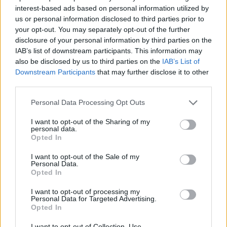
con quasi 1000 partite giocate e 700 gol.
CR7 ha dato il via ad un
interest-based ads based on personal information utilized by
vero e proprio “effetto Ronaldo” che sta conquistando anche il
us or personal information disclosed to third parties prior to
commercio online
. Le categorie di prodotti di idealo.it in cui appare il
your opt-out. You may separately opt-out of the further
termine “Ronaldo” vanno dai profumi da uomo alla rasatura & cura
disclosure of your personal information by third parties on the
IAB’s list of downstream participants. This information may
della barba, dai detergenti corpo alla moda & accessori e
also be disclosed by us to third parties on the
IAB’s List of
coinvolgono anche il settore dell’elettronica, dei telefoni e di Internet
Downstream Participants
that may further disclose it to other
e dell’intimo uomo.
third parties.
Personal Data Processing Opt Outs
L’effetto Ronaldo ha coinvolto in particolar modo le maglie da calcio,
infatti la maglia della Juventus risulta essere ora in Italia la più
I want to opt-out of the Sharing of my
personal data.
popolare e la più desiderata online, seguita da quella del Real Madrid
Opted In
e solo in terza posizione da quella dell’Inter. La classifica vede poi la
maglia di Barcellona, Bayern Monaco, Chelsea, Milan, Siviglia,
I want to opt-out of the Sale of my
Personal Data.
Arsenal e Borussia Dortmund. In Europa, invece, la maglia della
Opted In
Juventus è al secondo posto delle ricerche online, preceduta da
I want to opt-out of processing my
quella del Barcellona e seguita da Bayern Monaco e Real Madrid.
Personal Data for Targeted Advertising.
Anche i bambini non sono esclusi dalla passione per il calciatore, le
Opted In
maglie della Juventus per i più piccoli stanno infatti vivendo una
I want to opt-out of Collection, Use,