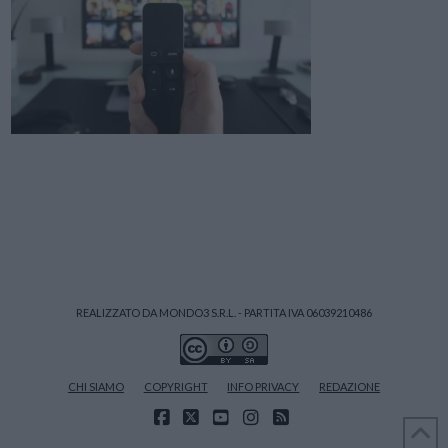
REALIZZATO DA MONDO3 S.R.L. - PARTITA IVA 06039210486
CHI SIAMO
COPYRIGHT
INFO PRIVACY
REDAZIONE
FACEBOOK
X
YOUTUBE
INSTAGRAM
RSS