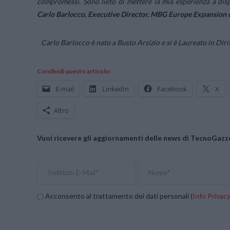
compromessi. Sono lieto di mettere la mia esperienza a disp
Carlo Barlocco, Executive Director, MBG Europe Expansion 
Carlo Barlocco è nato a Busto Arsizio e si è Laureato in Diri
Condividi questo articolo:
E-mail
LinkedIn
Facebook
X
Altro
Vuoi ricevere gli aggiornamenti delle news di TecnoGazze
Acconsento al trattamento dei dati personali (
Info Privac