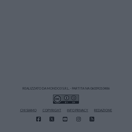
REALIZZATO DA MONDO3 S.R.L. - PARTITA IVA 06039210486
CHI SIAMO
COPYRIGHT
INFO PRIVACY
REDAZIONE
FACEBOOK
X
YOUTUBE
INSTAGRAM
RSS