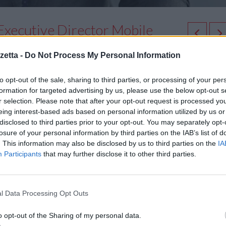
Executive Director Mobile
ion
etta -
Do Not Process My Personal Information
to opt-out of the sale, sharing to third parties, or processing of your per
 strategia definita a livello
europeo di espandere le attività di business
formation for targeted advertising by us, please use the below opt-out s
ltre aree del gruppo.
r selection. Please note that after your opt-out request is processed y
eing interest-based ads based on personal information utilized by us or
disclosed to third parties prior to your opt-out. You may separately opt-
 Europe Expansion. In questo ruolo, Barlocco guiderà il Mobile Busines
losure of your personal information by third parties on the IAB’s list of
. This information may also be disclosed by us to third parties on the
IA
Participants
that may further disclose it to other third parties.
i espandere il business mobile.
 del mercato Mobile sfruttando i punti di forza della divisione PC.
l Data Processing Opt Outs
o opt-out of the Sharing of my personal data.
A and LA, Carlo Barlocco ha la responsabilità di espandere il busines