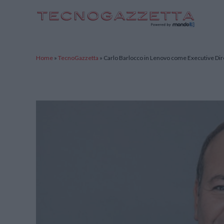
TecnoGazzetta
Home
»
TecnoGazzetta
»
Carlo Barlocco in Lenovo come Executive Di