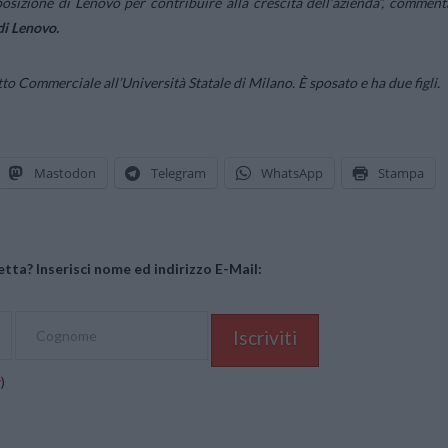
osizione di Lenovo per contribuire alla crescita dell’azienda”, comment
di Lenovo.
tto Commerciale all’Università Statale di Milano. È sposato e ha due figli.
Mastodon
Telegram
WhatsApp
Stampa
tta? Inserisci nome ed indirizzo E-Mail:
y
)