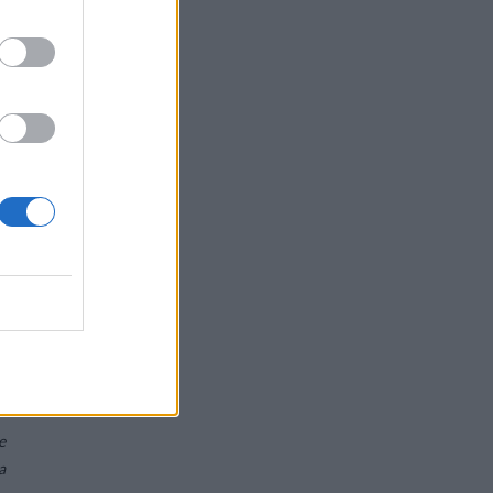
g
,
i
o
i
r
,
a
a
e
a