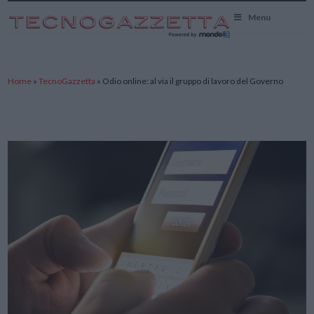
TecnoGazzetta
Menu
Home
»
TecnoGazzetta
»
Odio online: al via il gruppo di lavoro del Governo