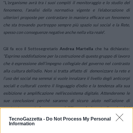
“L
’organismo avrà tra i suoi compiti il monitoraggio e lo studio del
fenomeno, l’analisi della normativa vigente e l’elaborazione di
ulteriori proposte per contrastare in maniera efficace un fenomeno
che sta trovando purtroppo sempre più spazio sui social e la Rete,
spesso con conseguenze negative anche nella vita reale
”.
Gli fa eco il Sottosegretario
Andrea Martella
che ha dichiarato:
“Esprimo soddisfazione per la costruzione di questo gruppo di lavoro
che è espressione dell’impegno collegiale del governo nel contrasto
alla cultura dell’odio. Non si tratta affatto di demonizzare la rete e
l’uso dei social ma semmai si vuole innalzare il livello degli anticorpi
sociali e culturali contro il linguaggio d’odio e la tendenza alla sua
esibizione e amplificazione nell’ecosistema digitale. Attenderemo le
sue conclusioni perché saranno di sicuro aiuto nell’azione di
contrasto a questo fenomeno così diffuso e che investe diversi ambiti
social
i.
TecnoGazzetta -
Do Not Process My Personal
Information
Il gruppo di lavoro sarà istituito presso l’
Ufficio di Gabinetto del