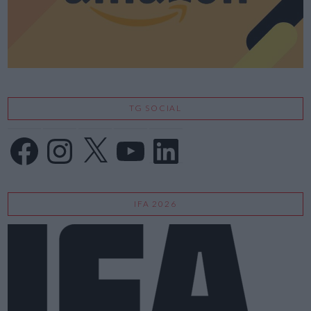
TG SOCIAL
Facebook
Instagram
X
YouTube
LinkedIn
IFA 2026