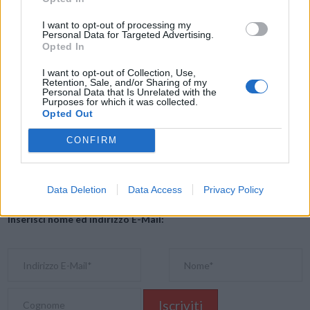
concrete per contrastare l’odio online.
I want to opt-out of processing my
Personal Data for Targeted Advertising.
Opted In
I want to opt-out of Collection, Use,
Retention, Sale, and/or Sharing of my
Condividi questo articolo:
Personal Data that Is Unrelated with the
Purposes for which it was collected.
E-mail
LinkedIn
Facebook
X
Opted Out
Mastodon
Telegram
WhatsApp
CONFIRM
Stampa
Altro
Data Deletion
Data Access
Privacy Policy
Vuoi ricevere gli aggiornamenti delle news di TecnoGazzetta?
Inserisci nome ed indirizzo E-Mail: