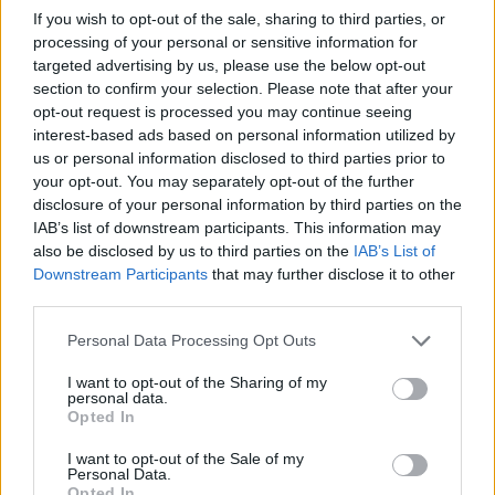
If you wish to opt-out of the sale, sharing to third parties, or
Ministro per l’innovazione tecnologica e la digitalizzazione
e
processing of your personal or sensitive information for
sarà coordinato dall’Avvocato
Guido Scorza,
esperto del
targeted advertising by us, please use the below opt-out
Dipartimento per la trasformazione digitale.
section to confirm your selection. Please note that after your
opt-out request is processed you may continue seeing
interest-based ads based on personal information utilized by
Ne faranno parte, a titolo gratuito, sedici esperti esterni con diverse
us or personal information disclosed to third parties prior to
competenze sul mondo del digitale: i sociologi Stefano Epifani e
your opt-out. You may separately opt-out of the further
Giovanni Boccia Altieri; i giornalisti Luca De Biase, Sonia
disclosure of your personal information by third parties on the
Montegiove, Martina Pennisi, Anna Masera e Ilaria Sotis; lo scrittore
IAB’s list of downstream participants. This information may
Massimo Mantellini; l’avvocato Carlo Blengino; i docenti universitari
also be disclosed by us to third parties on the
IAB’s List of
Downstream Participants
that may further disclose it to other
Juan Carlos De Martin, Giovanni Ziccardi, Giovanna Cosenza, Sara
third parties.
Bentivegna e Walter Quattrociocchi nonché i creativi Paolo
Iabichino e Rosy Russo.
Personal Data Processing Opt Outs
I want to opt-out of the Sharing of my
Il
gruppo di lavoro avrà una durata di tre mesi
, durante i quali
personal data.
Opted In
potrà invitare a partecipare soggetti pubblici o privati al fine di
acquisire informazioni e spunti. Al termine verrà stilata una relazione
I want to opt-out of the Sale of my
Personal Data.
conclusiva contenente i risultati dell’analisi e una o più proposte
Opted In