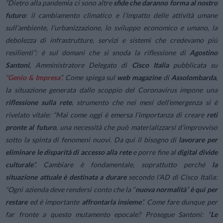
“Dietro alla pandemia ci sono altre
sfide che daranno forma al nostro
futuro
: il cambiamento climatico e l’impatto delle attività umane
sull’ambiente, l’urbanizzazione, lo sviluppo economico e umano, la
debolezza di infrastrutture, servizi e sistemi che credevamo più
resilienti”: è sul domani che si snoda la riflessione di
Agostino
Santoni
, Amministratore Delegato di
Cisco Italia
pubblicata su
“
Genio & Impresa
”. Come spiega sul
web magazine
di
Assolombarda
,
la situazione generata dallo scoppio del Coronavirus impone una
riflessione sulla rete
, strumento che nei mesi dell’emergenza si è
rivelato vitale: “Mai come oggi è emersa l’importanza di creare
reti
pronte al futuro
, una necessità che può materializzarsi d’improvviso
sotto la spinta di fenomeni nuovi. Da qui il bisogno di
lavorare per
eliminare le disparità di accesso alla rete
e porre fine al
digital divide
culturale
”. Cambiare è fondamentale, soprattutto perché
la
situazione attuale è destinata a durare
secondo l’AD di Cisco Italia:
“Ogni azienda deve rendersi conto che la “
nuova normalità
”
è qui per
restare
ed è importante
affrontarla insieme
”. Come fare dunque per
far fronte a questo mutamento epocale? Prosegue Santoni: “
Le