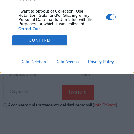
E-mail
LinkedIn
Facebook
X
I want to opt-out of Collection, Use,
Retention, Sale, and/or Sharing of my
Mastodon
Telegram
WhatsApp
Personal Data that Is Unrelated with the
Purposes for which it was collected.
Opted Out
Stampa
Altro
CONFIRM
Vuoi ricevere gli aggiornamenti delle news di TecnoGazzetta?
Inserisci nome ed indirizzo E-Mail:
Data Deletion
Data Access
Privacy Policy
Acconsento al trattamento dei dati personali (
Info Privacy
)