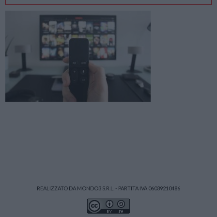
REALIZZATO DA MONDO3 S.R.L. - PARTITA IVA 06039210486