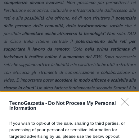
competenze devono evolversi
. Non possiamo più permetterci né
l’esclusione economica, culturale e infrastrutturale dall’accesso alle
reti e alle possibilità che offrono, né di non sfruttare il
potenziale
delle persone
,
delle comunità
,
della trasformazione sociale
che è
possibile
alimentare anche attraverso la tecnologia
”. Non solo, l’AD
di Cisco Italia ritiene centrale il
potenziamento delle reti per
supportare il lavoro da remoto
: “Solo
nella prima settimana di
lockdown il traffico online è aumentato del 33%
. Sono necessarie
reti che sappiano offrire la fluidità e le caratteristiche utili a sfruttare
con efficacia gli strumenti di comunicazione e collaborazione in
video. È importante poter
accedere in modo efficace e scalabile alle
risorse in cloud
”. Un altro fattore fondamentale secondo Santoni è la
sicurezza
, dal momento che più si amplia l’accesso alla rete tanto più
TecnoGazzetta -
Do Not Process My Personal
aumenta la superficie di attacco. Sulla
ricetta per uscire dalla crisi
Information
Agostino Santoni sembra avere le idee chiare: “Se vogliamo che il
nostro sistema economico e il sistema Paese recuperino e
If you wish to opt-out of the sale, sharing to third parties, or
mantengano la competitività, dobbiamo
fare leva su un digitale
processing of your personal or sensitive information for
disponibile per tutti
e moltiplicarne il valore grazie al nostro
ricco
targeted advertising by us, please use the below opt-out