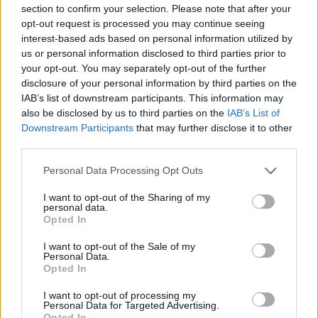
capitale umano
e alla nostra
creatività
. È necessario che tutte le
section to confirm your selection. Please note that after your
opt-out request is processed you may continue seeing
controparti adottino una
visione collettiva
nello sviluppo del loro
interest-based ads based on personal information utilized by
business, puntino sulle competenze delle persone, si considerino
us or personal information disclosed to third parties prior to
cittadine di una comunità in cui
il digitale diventi il motore per
your opt-out. You may separately opt-out of the further
costruire un futuro più inclusivo e al contempo per avere un
disclosure of your personal information by third parties on the
business più competitivo
”. Cogliere questa sfida e saper trarre
IAB’s list of downstream participants. This information may
also be disclosed by us to third parties on the
IAB’s List of
vantaggio dalla situazione attuale diventa quindi un imperativo: “È
Downstream Participants
that may further disclose it to other
un’occasione che non possiamo perdere. Il digitale offre alle aziende
third parties.
la possibilità di
ripensare i propri processi e la propria operatività
,
ottenere più efficienza, produttività e tagliare i costi. Con il cloud è
Personal Data Processing Opt Outs
possibile ottenere le soluzioni più evolute senza “importare”
I want to opt-out of the Sharing of my
nell’azienda la complessità, con l’IOT si possono far “parlare” gli asset
personal data.
Opted In
delle nostre imprese, raccogliere dati e informazioni con cui
alimentare i processi decisionali, avere tecnologie di rete sempre più
I want to opt-out of the Sale of my
autonome, intelligenti e intrinsecamente sicure”.
Personal Data.
Opted In
I want to opt-out of processing my
Personal Data for Targeted Advertising.
Condividi questo articolo:
Opted In