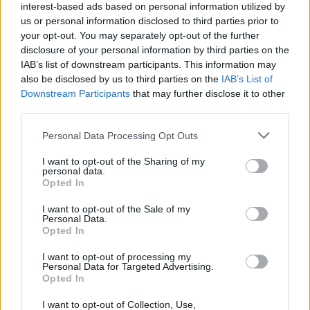
interest-based ads based on personal information utilized by
efficiente e familiare con un facile sistema di implementazione. I
us or personal information disclosed to third parties prior to
risultati chiave che abbiamo ottenuto si traducono in una riduzione
your opt-out. You may separately opt-out of the further
del numero di fornitori, tempi di consegna più brevi con consegna al
disclosure of your personal information by third parties on the
giorno successivo e, cosa fondamentale, una significativa riduzione
IAB’s list of downstream participants. This information may
della durata del progetto in quanto le parti dei prototipi sono ora
also be disclosed by us to third parties on the
IAB’s List of
Downstream Participants
that may further disclose it to other
facilmente reperibili”, ha dichiarato Alec Dent, Category Manager,
third parties.
Innovation Procurement di Airbus
Personal Data Processing Opt Outs
Sustainable Procurement Award
I want to opt-out of the Sharing of my
personal data.
Opted In
Questo premio mette in evidenza le organizzazioni che stanno
facendo la differenza nella creazione di supply chain sostenibili per
I want to opt-out of the Sale of my
Personal Data.
guidare l’eccellenza e le migliori pratiche.
Opted In
I want to opt-out of processing my
Il vincitore
:
Telefónica
Personal Data for Targeted Advertising.
Opted In
“Nel 2020 abbiamo lanciato una nuova Politica di Sostenibilità
I want to opt-out of Collection, Use,