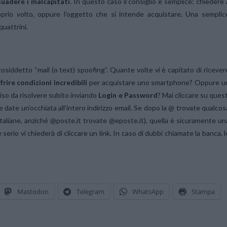
suadere i malcapitati
. In questo caso il consiglio è semplice: chiedere 
roprio volto, oppure l’oggetto che si intende acquistare. Una semplic
uattrini.
 cosiddetto “mail (o text) spoofing”. Quante volte vi è capitato di ricever
frire condizioni incredibili
per acquistare uno smartphone? Oppure u
iso da risolvere subito inviando
Login e Password
? Mai cliccare su quest
o e date un’occhiata all’intero indirizzo email. Se dopo la @ trovate qualcos
e Italiane, anziché @poste.it trovate @eposte.it), quella è sicuramente un
serio vi chiederà di cliccare un link. In caso di dubbi chiamate la banca, l
Mastodon
Telegram
WhatsApp
Stampa