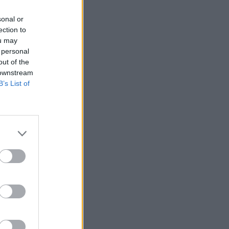
sonal or
ection to
ou may
 personal
out of the
 downstream
B’s List of
a
à
n