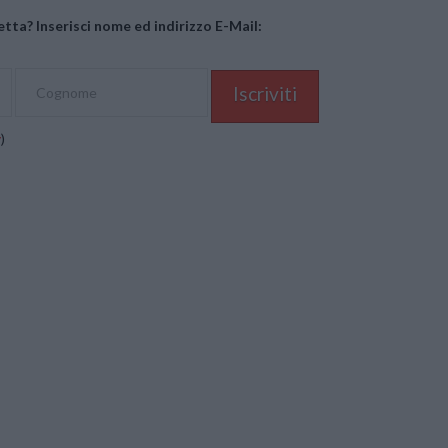
tta? Inserisci nome ed indirizzo E-Mail:
y
)