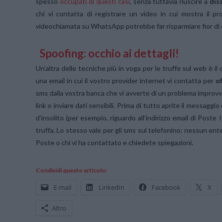
spesso
occupati di questi casi
, senza tuttavia riuscire a
dis
chi vi contatta di registrare un video in cui mostra il p
videochiamata su WhatsApp potrebbe far risparmiare fior di q
Spoofing: occhio ai dettagli!
Un’altra delle tecniche più in voga per le truffe sul web è il
una email in cui il vostro provider internet vi contatta per
of
sms dalla vostra banca che vi avverte di un problema improvv
link o inviare dati sensibili. Prima di tutto aprite il messaggi
d’insolito (per esempio, riguardo all’indirizzo email di Post
truffa. Lo stesso vale per gli sms sul telefonino: nessun ente 
Poste o chi vi ha contattato e chiedete spiegazioni.
Condividi questo articolo:
E-mail
LinkedIn
Facebook
X
Altro