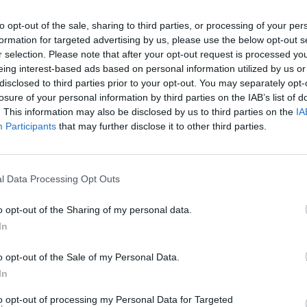
to opt-out of the sale, sharing to third parties, or processing of your per
formation for targeted advertising by us, please use the below opt-out s
r selection. Please note that after your opt-out request is processed y
eing interest-based ads based on personal information utilized by us or
disclosed to third parties prior to your opt-out. You may separately opt-
losure of your personal information by third parties on the IAB’s list of
. This information may also be disclosed by us to third parties on the
IA
Participants
that may further disclose it to other third parties.
FONTE:
FLICKR
 di “phishing”, le più comuni truffe informatiche,
con un trend in crescit
l Data Processing Opt Outs
pportunità che internet è in grado di offrire?
o opt-out of the Sharing of my personal data.
In
ò alcune indicazioni che se applicate riducono drasticamente la possibilit
o: gli stessi che adottiamo nella vita di ogni giorno quando entriamo in u
o opt-out of the Sale of my Personal Data.
In
to opt-out of processing my Personal Data for Targeted