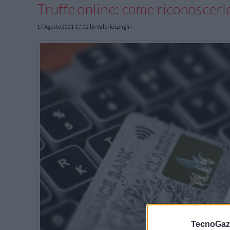
Truffe online: come riconoscerle
17 Agosto 2021 17:02
by Valerio Longhi
TecnoGazz