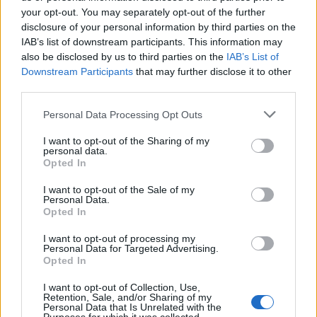
your opt-out. You may separately opt-out of the further
disclosure of your personal information by third parties on the
Frigerio e Tacx NEO Bike Smart: relax sui pedali
IAB’s list of downstream participants. This information may
also be disclosed by us to third parties on the
IAB’s List of
La qualità è elemento distintivo che accomuna Frigerio e Garmin.
Downstream Participants
that may further disclose it to other
third parties.
Bellezza, armonia ed equilibrio delle proporzioni, le peculiarità che
Personal Data Processing Opt Outs
contraddistinguono i due brand.
I want to opt-out of the Sharing of my
personal data.
La cura dei dettagli negli arredi del primo diventa emozione, la stessa
Opted In
che si prova testando la perfezione dell’esperienza realistica della
I want to opt-out of the Sale of my
Tacx NEO Bike Smart.
Personal Data.
Opted In
Perfetta è la sinergia tra innovazione, comfort e alta qualità dei
I want to opt-out of processing my
materiali.
Personal Data for Targeted Advertising.
Opted In
Il design si inserisce perfettamente nella contemporaneità, ed è
I want to opt-out of Collection, Use,
Retention, Sale, and/or Sharing of my
proprio lo stile di vita moderno che invita a dare una grande
Personal Data that Is Unrelated with the