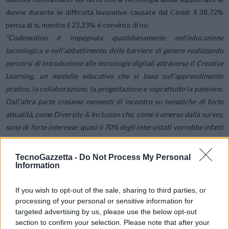
donne durante le difficoltà lavorative causate dal Covid: il 38,72%
pensa di sì, mentre il 23,23% è convinto di no.
“Codemotion è impegnata quotidianamente nell’educazione
tecnologica e nell’abbattimento delle barriere di genere realizzando
percorsi di introduzione alle tecnologie digitali attraverso il Creative
Learning, un modello educativo che si basa sull’apprendimento
pratico, la collaborazione, la progettazione e soprattutto la passione.
Dall’altra parte creiamo momenti di incontro su tematiche di forte
attualità, come Diversity & Inclusion che, come è emerso dalla survey,
sono di forte interesse: quasi il 70% degli intervistati vorrebbe infatti
aumentare la propria conoscenza su questo tema con corsi,
workshop e meetup. Crediamo infine che, per
TecnoGazzetta -
Do Not Process My Personal
Information
lavorare in realtà in cui non ci si dovrà più porre il problema di
affrontare il gender gap, è necessario partire dalla formazione,
If you wish to opt-out of the sale, sharing to third parties, or
perché il futuro del lavoro si costruisce tra i banchi di scuola”,
processing of your personal or sensitive information for
s
ostiene
Nelly Bonfiglio, Chief Commercial Officer di
targeted advertising by us, please use the below opt-out
Codemotion
.
section to confirm your selection. Please note that after your