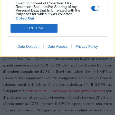
I want to opt-out of Collection, Use,
Retention, Sale, and/or Sharing of my
Personal Data that Is Unrelated with the
Purposes for which it was collected.
Opted Out
CONFIRM
Metodologia della ricerca
È stato condotto un sondaggio online in Italia tra sviluppatori,
Data Deletion
Data Access
Privacy Policy
professionisti IT, studenti appartenenti alla community di
Codemotion. Tra i 452 rispondenti troviamo per lo più sviluppatori di
grandi aziende e quasi l’80% (79,6%) dei rispondenti sono lavoratori
dipendenti, seguiti per il 9,3% da liberi professionisti e per il 6,4% da
studenti; tra i dipendenti il 68,1% svolge un ruolo di sviluppatore in
azienda, mentre il 14,4% è un professionista IT. Il 36,7% tra
sviluppatori e
professionisti IT lavorano per una grande azienda
(più
di 250 dipendenti), seguiti da dipendenti di media impresa 29,3% e di
piccola impresa 27,3%, mentre il 6,7% è dipendente di una micro
impresa con meno di 10 dipendenti. Tra i rispondenti emerge che ci