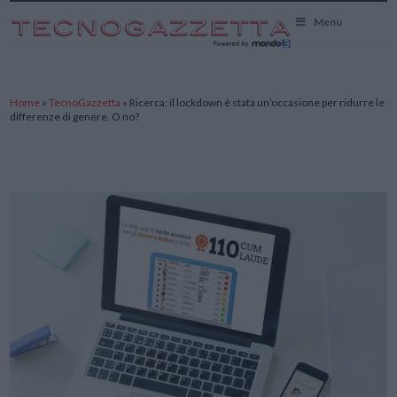
TecnoGazzetta
Menu
Home
»
TecnoGazzetta
»
Ricerca: il lockdown è stata un’occasione per ridurre le
differenze di genere. O no?