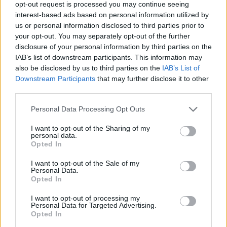
opt-out request is processed you may continue seeing
“In Logitech, azienda tech per eccellenza, i team sono davvero
interest-based ads based on personal information utilized by
us or personal information disclosed to third parties prior to
eterogenei con una forte presenza femminile. L’attenzione a tutti i
your opt-out. You may separately opt-out of the further
dipendenti e a politiche di Diversity & Inclusion è sempre stata
disclosure of your personal information by third parties on the
davvero elevata in Azienda, anche prima della pandemia”, afferma
IAB’s list of downstream participants. This information may
Ilaria Orlando, Senior Marketing Specialist Personal
also be disclosed by us to third parties on the
IAB’s List of
Collaboration
. “Nell’ultimo anno sono state messe in atto azioni e
Downstream Participants
that may further disclose it to other
politiche aziendali davvero interessanti per le persone, in particolare
third parties.
per agevolarle nella gestione delle attività quotidiane, favorendo la
Personal Data Processing Opt Outs
collaborazione attraverso la giusta tecnologia, e del bilanciamento
tra lavoro e vita privata. Il nostro obiettivo è fornire la tecnologia
I want to opt-out of the Sharing of my
personal data.
giusta per aiutare le persone a migliorare la qualità e la gestione del
Opted In
proprio lavoro”.
I want to opt-out of the Sale of my
Personal Data.
Opted In
I want to opt-out of processing my
Personal Data for Targeted Advertising.
Opted In