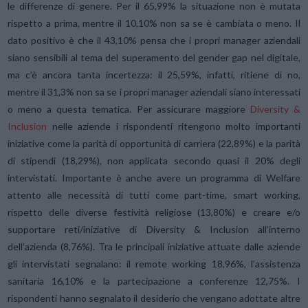
le differenze di genere. Per il 65,99% la situazione non è mutata
rispetto a prima, mentre il 10,10% non sa se è cambiata o meno. Il
dato positivo è che il 43,10% pensa che i propri manager aziendali
siano sensibili al tema del superamento del gender gap nel digitale,
ma c’è ancora tanta incertezza: il 25,59%, infatti, ritiene di no,
mentre il 31,3% non sa se i propri manager aziendali siano interessati
o meno a questa tematica. Per assicurare maggiore
Diversity &
Inclusion
nelle aziende i rispondenti ritengono molto importanti
iniziative come la parità di opportunità di carriera (22,89%) e la parità
di stipendi (18,29%), non applicata secondo quasi il 20% degli
intervistati. Importante è anche avere un programma di Welfare
attento alle necessità di tutti come part-time, smart working,
rispetto delle diverse festività religiose (13,80%) e creare e/o
supportare reti/iniziative di Diversity & Inclusion all’interno
dell’azienda (8,76%). Tra le principali iniziative attuate dalle aziende
gli intervistati segnalano: il remote working 18,96%, l’assistenza
sanitaria 16,10% e la partecipazione a conferenze 12,75%. I
rispondenti hanno segnalato il desiderio che vengano adottate altre