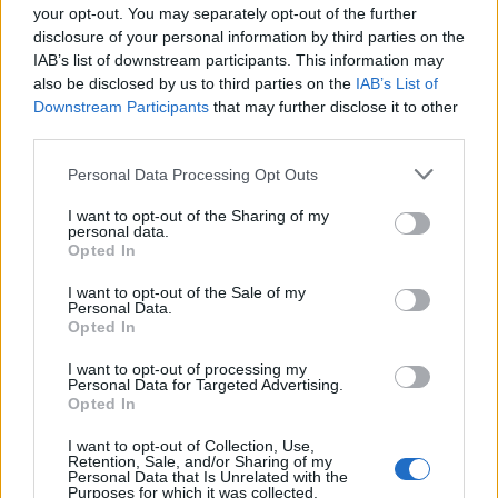
navigazione funziona in movimento e Google Maps è una delle
your opt-out. You may separately opt-out of the further
opzioni di navigazione più popolari in tutto il mondo. Quindi
disclosure of your personal information by third parties on the
IAB’s list of downstream participants. This information may
non c’è da meravigliarsi che il numero di download continui
also be disclosed by us to third parties on the
IAB’s List of
senza sosta e che Maps sia una delle app più popolari in
Downstream Participants
that may further disclose it to other
circolazione. Particolarmente pratico: i percorsi verso la
third parties.
destinazione possono essere determinati utilizzando vari
Personal Data Processing Opt Outs
mezzi di trasporto, ma anche per i pedoni, in modo che tutti
I want to opt-out of the Sharing of my
possano arrivare da A a B senza problemi.
personal data.
Opted In
YouTube – un classico di culto mantiene la
I want to opt-out of the Sale of my
rotta
Personal Data.
Opted In
YouTube esiste da quando esiste Internet, ma il portale video è
I want to opt-out of processing my
tutt’altro che noioso. Ci sono ancora milioni di download ogni
Personal Data for Targeted Advertising.
Opted In
anno e, rispetto a quando è stato fondato, la diversità di
YouTube è cresciuta enormemente oggi. Miliardi di video, un
I want to opt-out of Collection, Use,
Retention, Sale, and/or Sharing of my
sistema a pagamento per l’acquisto di film e una versione
Personal Data that Is Unrelated with the
Purposes for which it was collected.