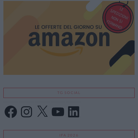
TG SOCIAL
Facebook
Instagram
X
YouTube
LinkedIn
IFA 2026