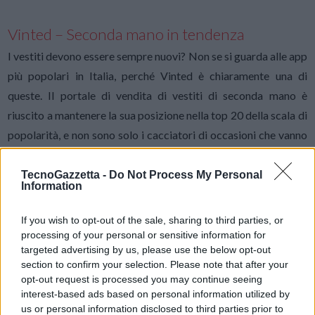
Vinted – Seconda mano in tendenza
I vestiti devono essere sempre nuovi? Non se si guarda alle app
più popolari in Italia, perché Vinted è chiaramente una di
queste. Il portale di vendita di vestiti di seconda mano è
riuscito a mantenere la sua posizione nella top 20 della scala di
popolarità, e non sono solo i cacciatori di occasioni che vanno
in visibilio. Chi deve assolutamente riordinare il proprio
guardaroba può anche usare Vinted per riempire il budget
TecnoGazzetta -
Do Not Process My Personal
Information
della casa e creare così più spazio nel guardaroba.
If you wish to opt-out of the sale, sharing to third parties, or
Google Maps – arrivare senza stress
processing of your personal or sensitive information for
targeted advertising by us, please use the below opt-out
I giorni in cui la mamma si sedeva sul sedile del passeggero
section to confirm your selection. Please note that after your
della macchina e cercava la strada per la sua destinazione
opt-out request is processed you may continue seeing
interest-based ads based on personal information utilized by
sull’enorme mappa sono passati da tempo. Oggi, la
us or personal information disclosed to third parties prior to