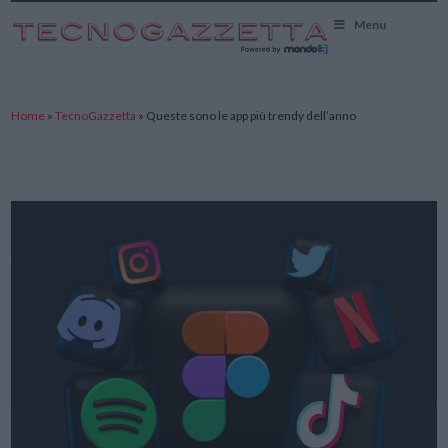
TecnoGazzetta
Menu
Home
»
TecnoGazzetta
»
Queste sono le app più trendy dell’anno