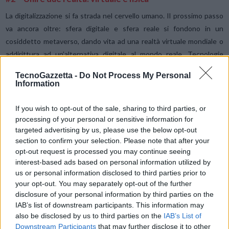
La digitalizzazione si fa strada nel cervello umano. Il prossimo passo
va ancora oltre: sfera digitale e sfera reale si fondono in un
cosiddetto metaverso, dando vita ad una realtà virtuale mondiale o
addirittura ad un’alternativa digitale al mondo reale. Tecnologie
come la realtà virtuale o la realtà aumentata ci aprono possibilità
TecnoGazzetta -
Do Not Process My Personal
quasi illimitate: le riunioni di lavoro, ad esempio, possono oggi
Information
avvenire anche in stanze virtuali, a prescindere dove si trovino i
dipendenti. Grazie alla moderna tecnologia di scansione, ognuno può
If you wish to opt-out of the sale, sharing to third parties, or
persino portare con sé la propria scrivania nella realtà virtuale.
processing of your personal or sensitive information for
targeted advertising by us, please use the below opt-out
section to confirm your selection. Please note that after your
Opportunità e lacune
opt-out request is processed you may continue seeing
La crescente immersione in un mondo digitale in rete offre infinite
interest-based ads based on personal information utilized by
us or personal information disclosed to third parties prior to
opportunità e l’interfaccia cervello-computer rende i processi più
your opt-out. You may separately opt-out of the further
efficaci. I comandi operativi non necessitano di essere elaborati nel
disclosure of your personal information by third parties on the
cervello e trasmessi al centro di movimento di parola per
IAB’s list of downstream participants. This information may
l’esecuzione prima di arrivare nel dispositivo.
also be disclosed by us to third parties on the
IAB’s List of
Downstream Participants
that may further disclose it to other