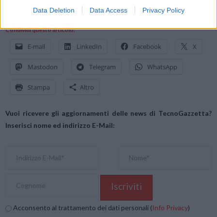
& Marketing di reichelt elektronik
.
Data Deletion
Data Access
Privacy Policy
Condividi questo articolo:
E-mail
LinkedIn
Facebook
X
Mastodon
Telegram
WhatsApp
Stampa
Altro
Vuoi ricevere gli aggiornamenti delle news di TecnoGazzetta?
Inserisci nome ed indirizzo E-Mail:
Acconsento al trattamento dei dati personali (
Info Privacy
)