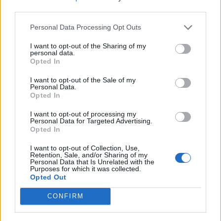
third parties.
Anche la collaborazione digitale e le riunioni virtuali offrono un
grande valore aggiunto, non solo in termini di risparmi economici, ma
Personal Data Processing Opt Outs
anche – e soprattutto – per quanto riguarda il contributo
I want to opt-out of the Sharing of my
ambientale. Approcci ibridi in cui virtuale e fisico si fondono e
personal data.
coesistono saranno presto la norma, in particolare nel mondo del
Opted In
lavoro e nel settore dell’intrattenimento, dove si tenderà a vivere e
I want to opt-out of the Sale of my
percepire le “esperienze” non più in modo reale, bensì virtuale.
Personal Data.
Opted In
“
Come sempre, ogni visione positiva ha anche un risvolto negativo.
I want to opt-out of processing my
Personal Data for Targeted Advertising.
Rimane sempre un minimo rischio che le tecnologie emergenti non
Opted In
vengano utilizzate in modo responsabile. Se mondo virtuale e fisico si
I want to opt-out of Collection, Use,
intrecceranno in modo ancora più significativo, questo potrà avere
Retention, Sale, and/or Sharing of my
Personal Data that Is Unrelated with the
un impatto negativo in termini di sorveglianza e controllo, ad
Purposes for which it was collected.
esempio. È dunque auspicabile che nei prossimi anni i progressi
Opted Out
tecnologici saranno accompagnati da regolamentazioni condivise,
CONFIRM
affinchè le nuove tecnologie vengano utilizzate a beneficio di tutti
”,
ha dichiarato
Christian Reinwald, Head of Product Management