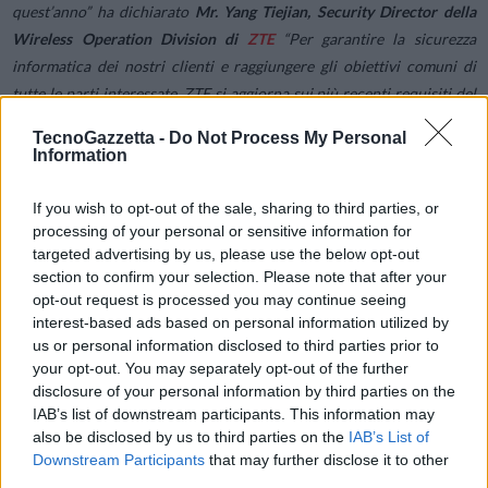
quest’anno
” ha dichiarato
Mr. Yang Tiejian, Security Director della
Wireless Operation Division di
ZTE
“
Per garantire la sicurezza
informatica dei nostri clienti e raggiungere gli obiettivi comuni di
tutte le parti interessate, ZTE si aggiorna sui più recenti requisiti del
settore e migliora costantemente le capacità di sicurezza dei suoi
TecnoGazzetta -
Do Not Process My Personal
prodotti
“.
Information
Fedele al principio di trasparenza e apertura, ZTE implementerà e
If you wish to opt-out of the sale, sharing to third parties, or
processing of your personal or sensitive information for
valuterà le misure di sicurezza, otterrà le certificazioni di conformità
targeted advertising by us, please use the below opt-out
come richiesto dai clienti e dalle autorità di regolamentazione e
section to confirm your selection. Please note that after your
gestirà i rischi durante l’intero ciclo di vita del prodotto. Nell’era
opt-out request is processed you may continue seeing
della trasformazione digitale globale, ZTE, con grande impegno per
interest-based ads based on personal information utilized by
diventare un motore dell’economia digitale, ha fornito ai clienti reti e
us or personal information disclosed to third parties prior to
your opt-out. You may separately opt-out of the further
servizi sicuri e affidabili.
disclosure of your personal information by third parties on the
IAB’s list of downstream participants. This information may
Per maggiori dettagli, consultare il sito ufficiale del
GSMA NESAS
.
also be disclosed by us to third parties on the
IAB’s List of
Downstream Participants
that may further disclose it to other
third parties.