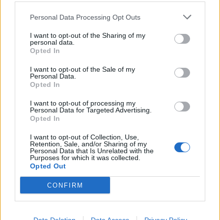
Condividi questo articolo:
Personal Data Processing Opt Outs
E-mail
LinkedIn
Facebook
X
I want to opt-out of the Sharing of my
personal data.
Mastodon
Telegram
WhatsApp
Opted In
Stampa
Altro
I want to opt-out of the Sale of my
Personal Data.
Opted In
Vuoi ricevere gli aggiornamenti delle news di TecnoGazzetta?
I want to opt-out of processing my
Inserisci nome ed indirizzo E-Mail:
Personal Data for Targeted Advertising.
Opted In
I want to opt-out of Collection, Use,
Retention, Sale, and/or Sharing of my
Personal Data that Is Unrelated with the
Purposes for which it was collected.
Opted Out
CONFIRM
Acconsento al trattamento dei dati personali (
Info Privacy
)