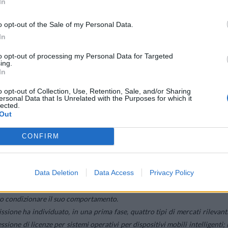
In
o opt-out of the Sale of my Personal Data.
In
to opt-out of processing my Personal Data for Targeted
ing.
In
o opt-out of Collection, Use, Retention, Sale, and/or Sharing
ersonal Data that Is Unrelated with the Purposes for which it
lected.
Out
CONFIRM
 a errori di valutazione nella definizione dei mercati rilevanti e nell
 alcuni di tali mercati. In tale contesto, il Tribunale sottolinea di esser
Data Deletion
Data Access
Privacy Policy
gli argomenti delle parti e del ragionamento illustrato nella decision
 sui mercati rilevanti consentisse effettivamente di agire in misura degna d
to condizionare il suo comportamento.
ssione ha individuato, in una prima fase, quattro tipi di mercati rilevanti
sione di licenze per sistemi operativi per dispositivi mobili intelligenti; i