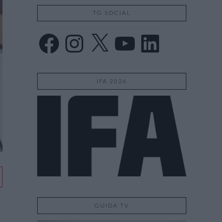
TG SOCIAL
Facebook
Instagram
X
YouTube
LinkedIn
IFA 2026
GUIDA TV