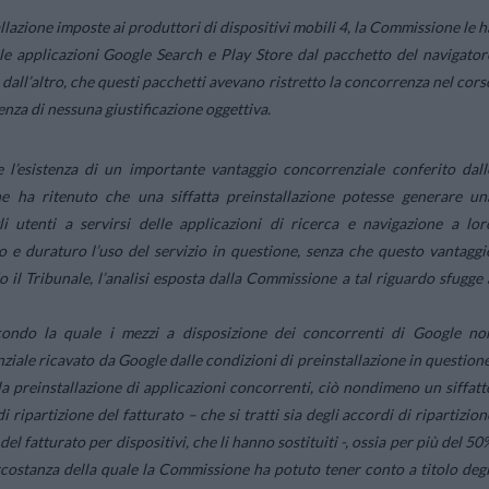
lazione imposte ai produttori di dispositivi mobili 4, la Commissione le h
lle applicazioni Google Search e Play Store dal pacchetto del navigator
all’altro, che questi pacchetti avevano ristretto la concorrenza nel cors
enza di nessuna giustificazione oggettiva.
e l’esistenza di un importante vantaggio concorrenziale conferito dall
ne ha ritenuto che una siffatta preinstallazione potesse generare un
li utenti a servirsi delle applicazioni di ricerca e navigazione a lor
o e duraturo l’uso del servizio in questione, senza che questo vantaggi
il Tribunale, l’analisi esposta dalla Commissione a tal riguardo sfugge 
condo la quale i mezzi a disposizione dei concorrenti di Google no
iale ricavato da Google dalle condizioni di preinstallazione in questione
la preinstallazione di applicazioni concorrenti, ciò nondimeno un siffatt
di ripartizione del fatturato – che si tratti sia degli accordi di ripartizion
del fatturato per dispositivi, che li hanno sostituiti -, ossia per più del 50
rcostanza della quale la Commissione ha potuto tener conto a titolo degl