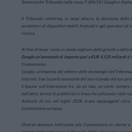
Sentenza del Tribunale nella causa T-604/18 | Google e Alph
Il Tribunale conferma, in larga misura, la decisione della
produttori di dispositivi mobili Android e agli operatori di r
ricerca
Al fine di tener conto in modo migliore della gravità e della 
Google un’ammenda di importo pari a EUR 4,125 miliardi
al 
Commissione
Google, un’impresa del settore delle tecnologie dell’informaz
Internet, trae la parte essenziale del suo ricavato dal suo pr
è basato sull’interazione tra, da un lato, un certo numero 
dall’altro, servizi di pubblicità in linea che utilizzano i dati 
Android, di cui, nel luglio 2018, erano equipaggiati circa l
Commissione europea.
Diverse denunce indirizzate alla Commissione in merito a 
indotto detta istituzione, il 15 aprile 2015, ad avviare una 