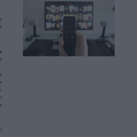
i
i
a
a
a
e
,
o
a
o