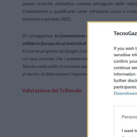
queste ricerche. L’obiettivo comune perseguito dalle restr
Commissione a qualificarle come infrazione unica e contin
economico europeo (SEE).
TecnoGazz
Di conseguenza,
la Commissione ha inflitto a Google un’am
inflitta in Europa da un’autorità di vigilanza sulla concorrenz
If you wish 
Il ricorso proposto da Google è essenzialmente respinto dal Tri
sensitive in
cui essa constata che i summenzionati accordi di ripartizione
confirm you
Tenuto conto delle circostanze specifiche del caso, il Tribun
continue se
al merito, di determinare l’importo dell’ammenda inflitta a G
information 
further disc
participants
Valutazione del Tribunale
Downstream 
Persona
I want t