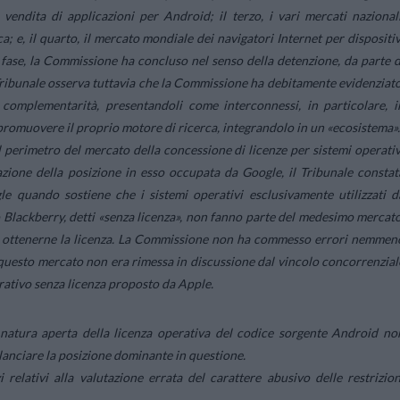
vendita di applicazioni per Android; il terzo, i vari mercati nazionali
ica; e, il quarto, il mercato mondiale dei navigatori Internet per dispositiv
 fase, la Commissione ha concluso nel senso della detenzione, da parte d
 Tribunale osserva tuttavia che la Commissione ha debitamente evidenziato
o complementarità, presentandoli come interconnessi, in particolare, i
promuovere il proprio motore di ricerca, integrandolo in un «ecosistema».
l perimetro del mercato della concessione di licenze per sistemi operativ
tazione della posizione in esso occupata da Google, il Tribunale constat
e quando sostiene che i sistemi operativi esclusivamente utilizzati d
o Blackberry, detti «senza licenza», non fanno parte del medesimo mercato
ono ottenerne la licenza. La Commissione non ha commesso errori nemmen
questo mercato non era rimessa in discussione dal vincolo concorrenzial
rativo senza licenza proposto da Apple.
natura aperta della licenza operativa del codice sorgente Android no
lanciare la posizione dominante in questione.
relativi alla valutazione errata del carattere abusivo delle restrizion