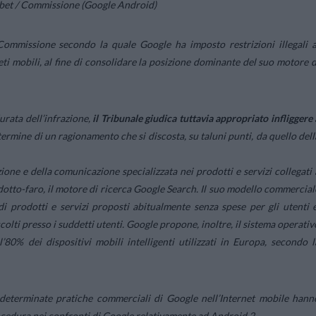
abet / Commissione (Google Android)
 Commissione secondo la quale Google ha imposto restrizioni illegali a
eti mobili, al fine di consolidare la posizione dominante del suo motore d
durata dell’infrazione,
il Tribunale giudica tuttavia appropriato infliggere 
termine di un ragionamento che si discosta, su taluni punti, da quello dell
ione e della comunicazione specializzata nei prodotti e servizi collegati 
odotto-faro, il motore di ricerca Google Search. Il suo modello commercial
di prodotti e servizi proposti abitualmente senza spese per gli utenti e
raccolti presso i suddetti utenti. Google propone, inoltre, il sistema operativ
’80% dei dispositivi mobili intelligenti utilizzati in Europa, secondo l
determinate pratiche commerciali di Google nell’Internet mobile hann
procedura nei confronti di Google relativamente ad Android 2.