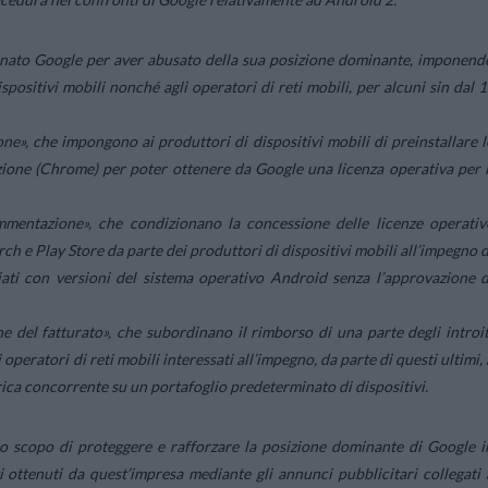
onato Google per aver abusato della sua posizione dominante, imponend
spositivi mobili nonché agli operatori di reti mobili, per alcuni sin dal 1
one», che impongono ai produttori di dispositivi mobili di preinstallare l
azione (Chrome) per poter ottenere da Google una licenza operativa per i
ammentazione», che condizionano la concessione delle licenze operativ
ch e Play Store da parte dei produttori di dispositivi mobili all’impegno d
giati con versioni del sistema operativo Android senza l’approvazione d
one del fatturato», che subordinano il rimborso di una parte degli introit
 operatori di reti mobili interessati all’impegno, da parte di questi ultimi, 
erica concorrente su un portafoglio predeterminato di dispositivi.
o scopo di proteggere e rafforzare la posizione dominante di Google i
iti ottenuti da quest’impresa mediante gli annunci pubblicitari collegati 