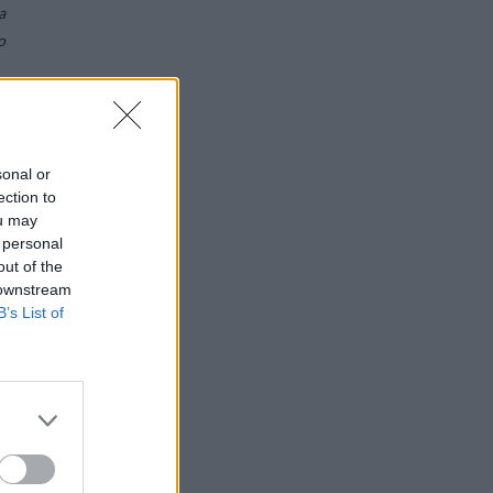
a
o
i
sonal or
n
ection to
.
ou may
a
 personal
out of the
 downstream
B’s List of