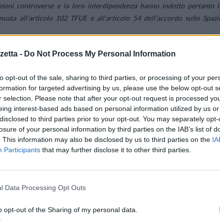
izioni controverse e la loro interdipendenza hanno indotto pertanto l
uata all’articolo 102 TFUE e all’articolo 54 dell’accordo sullo Spazi
etta -
Do Not Process My Personal Information
menda di circa EUR 4,343 miliardi, ossia l’ammenda più importante ma
a.
to opt-out of the sale, sharing to third parties, or processing of your per
bunale, il quale si limita ad annullare la decisione soltanto nella parte i
formation for targeted advertising by us, please use the below opt-out s
 del fatturato per portafoglio costituirebbero, di per se stessi, un abuso
r selection. Please note that after your opt-out request is processed y
ale giudica parimenti adeguato, in applicazione della sua competenza estes
eing interest-based ads based on personal information utilized by us or
oogle come pari a EUR 4,125 miliardi.
disclosed to third parties prior to your opt-out. You may separately opt-
losure of your personal information by third parties on the IAB’s list of
. This information may also be disclosed by us to third parties on the
IA
Participants
that may further disclose it to other third parties.
l Data Processing Opt Outs
o opt-out of the Sharing of my personal data.