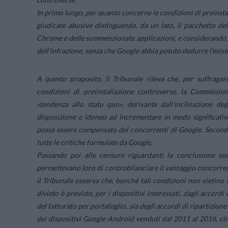
In primo luogo, per quanto concerne le condizioni di preinstal
giudicate abusive distinguendo, da un lato, il pacchetto de
Chrome e delle summenzionate applicazioni, e considerando, d
dell’infrazione, senza che Google abbia potuto dedurre l’esist
A questo proposito, il Tribunale rileva che, per suffragar
condizioni di preinstallazione controverse, la Commissio
«tendenza allo statu quo», derivante dall’inclinazione deg
disposizione e idoneo ad incrementare in modo significativ
possa essere compensato dei concorrenti di Google. Secondo 
tutte le critiche formulate da Google.
Passando poi alle censure riguardanti la conclusione se
permettevano loro di controbilanciare il vantaggio concorrenz
il Tribunale osserva che, benché tali condizioni non vietino 
divieto è previsto, per i dispositivi interessati, dagli accordi 
del fatturato per portafoglio, sia degli accordi di ripartizione 
dei dispositivi Google Android venduti dal 2011 al 2016, ci