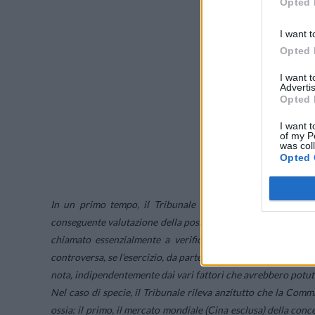
Opted 
I want t
Opted 
I want 
Advertis
Opted 
I want t
of my P
was col
Opted 
In un primo tempo, il Tribunale esamina il motivo relativo
conseguente valutazione della posizione dominante di Google su
chiamato essenzialmente a verificare, in considerazione de
controversa, se l’esercizio, da parte di Google, del suo potere
nota, indipendentemente dai vari fattori che avrebbero potu
Nel caso di specie, il Tribunale rileva anzitutto che la Commi
ossia: il primo, il mercato mondiale (Cina esclusa) della conces