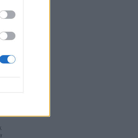
a
e
e
i
,
l