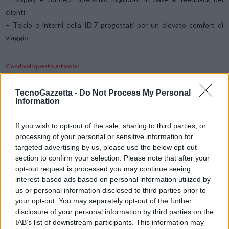
clienti
– Telaio e interni della ID.7 progettati per un elevato comfort di
viaggio
Condividi questo articolo:
E-mail
LinkedIn
Facebook
X
TecnoGazzetta -
Do Not Process My Personal
Information
Mastodon
Telegram
WhatsApp
If you wish to opt-out of the sale, sharing to third parties, or
Stampa
Altro
processing of your personal or sensitive information for
targeted advertising by us, please use the below opt-out
Vuoi ricevere gli aggiornamenti delle news di TecnoGazzetta?
section to confirm your selection. Please note that after your
Inserisci nome ed indirizzo E-Mail:
opt-out request is processed you may continue seeing
interest-based ads based on personal information utilized by
us or personal information disclosed to third parties prior to
your opt-out. You may separately opt-out of the further
disclosure of your personal information by third parties on the
IAB’s list of downstream participants. This information may