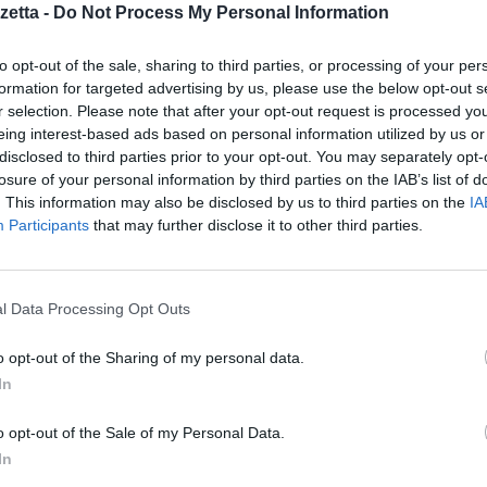
etta -
Do Not Process My Personal Information
 da pesca trainate – come lo strascico per le risorse demersali e la pesc
ità di CO2 emessa per chilogrammo di pesce catturato. Una delle strategi
to opt-out of the sale, sharing to third parties, or processing of your per
a tenacità, come il
Dyneema
in sostituzione del nylon tradizionale, ch
formation for targeted advertising by us, please use the below opt-out s
esca, mantenendo al contempo un’elevata sicurezza, e conseguentemente
r selection. Please note that after your opt-out request is processed y
raino e un risparmio di carburante.
eing interest-based ads based on personal information utilized by us or
disclosed to third parties prior to your opt-out. You may separately opt-
losure of your personal information by third parties on the IAB’s list of
ella rete che hanno un maggiore impatto sul fondale, mantenendo inalterat
. This information may also be disclosed by us to third parties on the
IA
enefici ambientali, ma presenta anche vantaggi economici, riducendo i
Participants
that may further disclose it to other third parties.
 chiaro:
i profitti della flotta peschereccia dell’UE sono diminuiti da +21
i costi dell’energia, che nel 2020 rappresentavano il 13% dei ricavi, hann
genza di un’evoluzione tecnologica nel settore peschereccio, necessaria no
l Data Processing Opt Outs
uropeo di raggiungere la neutralità carbonica entro il 2050, ma anche pe
della pesca.
o opt-out of the Sharing of my personal data.
In
 due indicatori
chiave: il
Fuel Use Intensity
, ovvero i litri di carburant
o opt-out of the Sale of my Personal Data.
vvero kg di CO2 per kg di pesce.
In