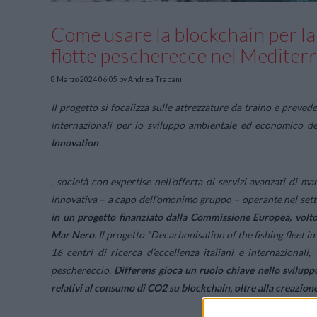
Come usare la blockchain per la
flotte pescherecce nel Mediter
8 Marzo 2024 06:05
by Andrea Trapani
Il progetto si focalizza sulle attrezzature da traino e prevede
internazionali per lo sviluppo ambientale ed economico de
Innovation
, società con expertise nell’offerta di servizi avanzati di m
innovativa – a capo dell’omonimo gruppo – operante nel setto
in un progetto finanziato dalla Commissione Europea, volto
Mar Nero
. Il progetto “
Decarbonisation of the fishing fleet i
16 centri di ricerca d’eccellenza italiani e internazionali
peschereccio.
Differens gioca un ruolo chiave nello sviluppo
relativi al consumo di CO2 su blockchain, oltre alla creazione