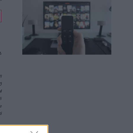
,
I
R
)
l
i
e
i