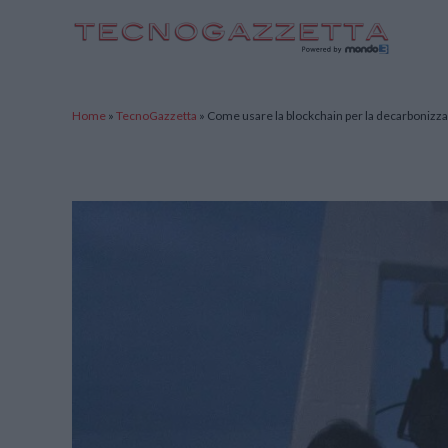
TecnoGazzetta
Home
»
TecnoGazzetta
»
Come usare la blockchain per la decarbonizz