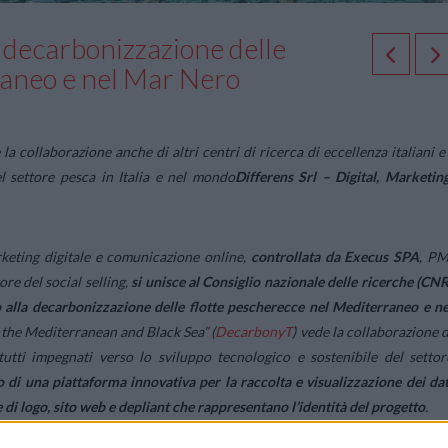
 decarbonizzazione delle
raneo e nel Mar Nero
 la collaborazione anche di altri centri di ricerca di eccellenza italiani e
l settore pesca in Italia e nel mondo
Differens Srl – Digital, Marketing
arketing digitale e comunicazione online,
controllata da
Execus SPA
, PM
re del social selling,
si unisce al Consiglio nazionale delle ricerche (
CN
 alla decarbonizzazione delle flotte pescherecce nel Mediterraneo e ne
n the Mediterranean and Black Sea
” (
DecarbonyT
) vede la collaborazione d
, tutti impegnati verso lo sviluppo tecnologico e sostenibile del settor
 di una piattaforma innovativa per la raccolta e visualizzazione dei dat
 di logo, sito web e depliant che rappresentano l’identità del progetto
.