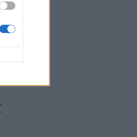
a
il
a
e
à
,
l
a
i
à
-
;