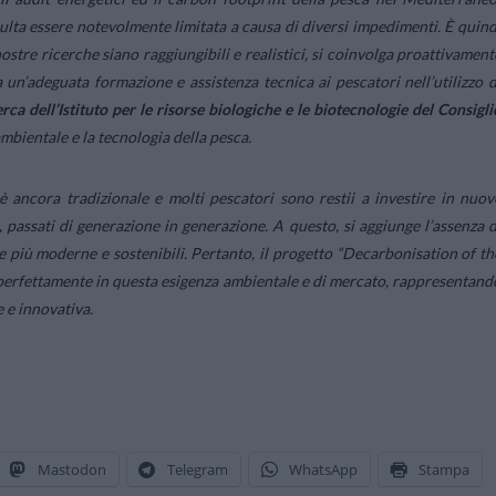
isulta essere notevolmente limitata a causa di diversi impedimenti.
È quind
ostre ricerche siano raggiungibili e realistici, si coinvolga proattivament
ta un’adeguata formazione e assistenza tecnica ai pescatori nell’utilizzo d
rca dell’Istituto per le risorse biologiche e le biotecnologie del Consigli
ambientale e la tecnologia della pesca.
 ancora tradizionale e molti pescatori sono restii a investire in nuov
i, passati di generazione in generazione. A questo, si aggiunge l’assenza d
e più moderne e sostenibili. Pertanto, il progetto “
Decarbonisation of th
e perfettamente in questa esigenza ambientale e di mercato, rappresentand
 e innovativa.
Mastodon
Telegram
WhatsApp
Stampa