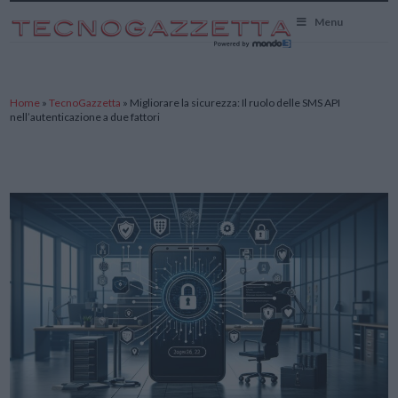
TecnoGazzetta
Menu
Home
»
TecnoGazzetta
»
Migliorare la sicurezza: Il ruolo delle SMS API
nell’autenticazione a due fattori