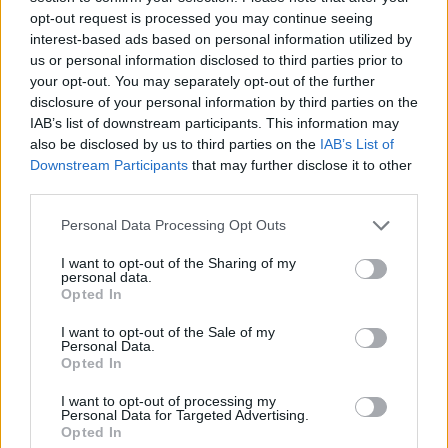
opt-out request is processed you may continue seeing
e sicurezza
La privacy e la sicurezza dei dati sono
interest-based ads based on personal information utilized by
us or personal information disclosed to third parties prior to
fondamentali quando si utilizzano le SMS API per l’autenticazione a
your opt-out. You may separately opt-out of the further
due fattori. È essenziale adottare misure come la cifratura end-to-
disclosure of your personal information by third parties on the
end per proteggere i dati inviati tramite SMS e prevenire
IAB’s list of downstream participants. This information may
also be disclosed by us to third parties on the
IAB’s List of
intercettazioni o accessi non autorizzati. Inoltre, è importante
Downstream Participants
that may further disclose it to other
implementare politiche di conservazione sicura dei dati e rispettare
third parties.
le normative sulla protezione della privacy. Ciò include informare
chiaramente gli utenti su come i loro dati vengono trattati e
Personal Data Processing Opt Outs
garantire che le informazioni personali siano gestite con piena
I want to opt-out of the Sharing of my
trasparenza.
personal data.
Opted In
I want to opt-out of the Sale of my
Personal Data.
Opted In
I want to opt-out of processing my
Condividi questo articolo:
Personal Data for Targeted Advertising.
Opted In
E-mail
LinkedIn
Facebook
X