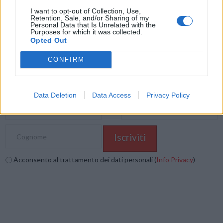
I want to opt-out of Collection, Use,
Mastodon
Telegram
WhatsApp
Retention, Sale, and/or Sharing of my
Personal Data that Is Unrelated with the
Purposes for which it was collected.
Stampa
Altro
Opted Out
CONFIRM
Vuoi ricevere gli aggiornamenti delle news di TecnoGazzetta?
Inserisci nome ed indirizzo E-Mail:
Data Deletion
Data Access
Privacy Policy
Acconsento al trattamento dei dati personali (
Info Privacy
)