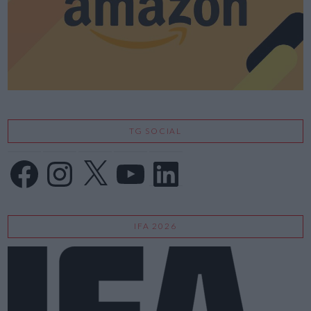
TG SOCIAL
Facebook
Instagram
X
YouTube
LinkedIn
IFA 2026