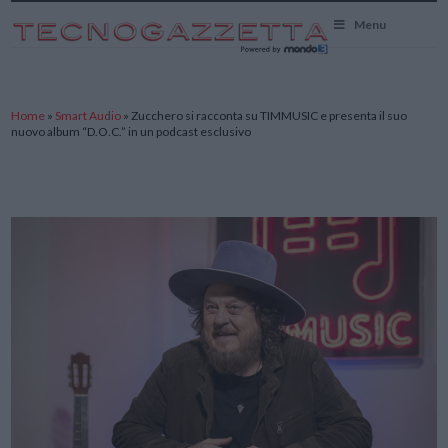
TecnoGazzetta
Menu
Home
»
Smart Audio
»
Zucchero si racconta su TIMMUSIC e presenta il suo
nuovo album “D.O.C.” in un podcast esclusivo