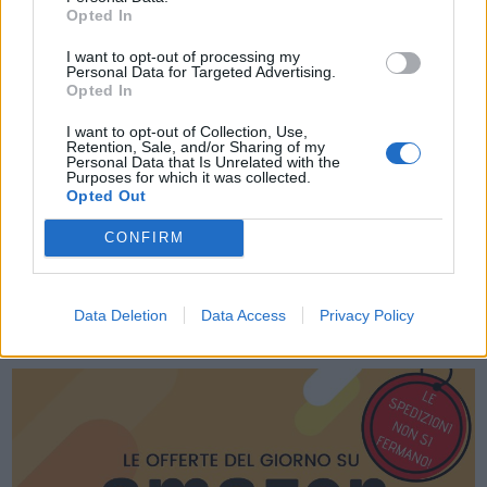
Opted In
I want to opt-out of processing my
Personal Data for Targeted Advertising.
Acconsento al trattamento dei dati personali (
Info Privacy
)
Opted In
I want to opt-out of Collection, Use,
Retention, Sale, and/or Sharing of my
Personal Data that Is Unrelated with the
Purposes for which it was collected.
Opted Out
CONFIRM
Data Deletion
Data Access
Privacy Policy
LE MIGLIORI OFFERTE AMAZON