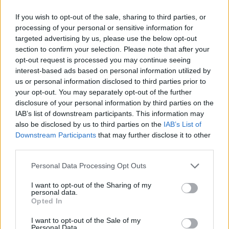
veri con l’elettronica, quattro produttori giovanissimi hanno
If you wish to opt-out of the sale, sharing to third parties, or
collaborato alla sua realizzazione” racconta
Sugar Fornaciari
.
processing of your personal or sensitive information for
targeted advertising by us, please use the below opt-out
section to confirm your selection. Please note that after your
opt-out request is processed you may continue seeing
interest-based ads based on personal information utilized by
Condividi questo articolo:
us or personal information disclosed to third parties prior to
your opt-out. You may separately opt-out of the further
E-mail
LinkedIn
Facebook
X
disclosure of your personal information by third parties on the
IAB’s list of downstream participants. This information may
Mastodon
Telegram
WhatsApp
also be disclosed by us to third parties on the
IAB’s List of
Downstream Participants
that may further disclose it to other
Stampa
Altro
third parties.
Vuoi ricevere gli aggiornamenti delle news di TecnoGazzetta?
Personal Data Processing Opt Outs
Inserisci nome ed indirizzo E-Mail:
I want to opt-out of the Sharing of my
personal data.
Opted In
I want to opt-out of the Sale of my
Personal Data.