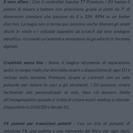
Il vero affare :
Con il controller Inpulse T7 Premium, i DJ hanno il
potere di mixare e battere con precisione, grazie ai piatti da 7″ di
dimensioni standard che passano da 0 a 33⅓ RPM in un batter
d’occhio. La magia non si ferma qui: possono anche liberare gli amati
dischi in vinile e i vellutati tappetini da scratch dal loro sostegno
metallico, ricreando un’autentica sensazione da giradischi in formato
digitale.
Creatività senza fine :
Stems, il magico strumento di separazione
audio in tempo reale che dovrebbe essere a disposizione di ogni DJ è
incluso nella versione Premium. Grazie ai controlli con un solo
pulsante per isolare le voci o gli strumenti, i DJ possono creare
facilmente mix personalizzati al volo. Non c’è davvero limite
all’immaginazione quando si tratta di creare nuovi mashup o miscele.
Disponibile in DJUCED e Serato DJ.
FX potenti per transizioni potenti :
Con un trio di pulsanti di
selezione FX, una paletta e una manopola del filtro per ogni deck,