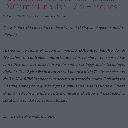
DJControl Inpulse T7 di Hercules
3 Marzo 2024 21:06
by Redazione TecnoGazzetta
Il controller DJ che colma il divario tra il DJ’ing analogico e quello
digitale
Arriva la versione Premium il modello
DJControl Inpulse T7
di
Hercules
, il
controller motorizzato
che combina la sensazione
autentica dei veri dischi in vinile con i vantaggi della tecnologia
digitale. Con
2 giradischi motorizzati per dischi da 7″
che accelerano
da 0 a 33⅓ RPM
in appena un
decimo di secondo
, colma il divario tra
il DJing analogico e quello digitale emulando la sensazione e il peso
di un giradischi in vinile e potendo mixare, effettuare il beatmatch o
scratchare fin dal suo primo utilizzo.
La versione Premium include: