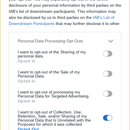
disclosure of your personal information by third parties on the
I backspin sono una realtà :
Collocati tra il piatto motorizzato del
IAB’s list of downstream participants. This information may
jogwheel e il disco in vinile, gli slipmats Scratch inclusi isolano i
also be disclosed by us to third parties on the
IAB’s List of
Downstream Participants
that may further disclose it to other
dischi dalle vibrazioni del piatto e consentono di maneggiare il disco
third parties.
senza influenzare la rotazione del piatto. Il DJControl Inpulse T7
Premium è dotato anche di slipmats standard, ideali per il mixaggio
Personal Data Processing Opt Outs
tradizionale.
I want to opt-out of the Sharing of my
personal data.
Opted In
Comfort totale, con stile totale :
Più leggera della plastica rigida, la
borsa semirigida in EVA (Etilene Vinil Acetato) ha una fodera nera
I want to opt-out of the Sale of my
Personal Data.
con il logo Hercules ricamato in bianco e rosso. L’EVA crea un guscio
Opted In
solido che è più morbido della plastica indurita e non si rompe in
caso di impatto. Il controller e i suoi cavi di alimentazione si
I want to opt-out of processing my
Personal Data for Targeted Advertising.
inseriscono in una cavità di schiuma, rendendolo sicuro da
Opted In
trasportare ovunque vi porti la vostra carriera di DJ.
I want to opt-out of Collection, Use,
Retention, Sale, and/or Sharing of my
Personal Data that Is Unrelated with the
Tutte le connessioni audio necessarie :
Il DJControl Inpulse T7
Purposes for which it was collected.
Opted Out
Premium Edition, alimentato da un convertitore CC e collegato al