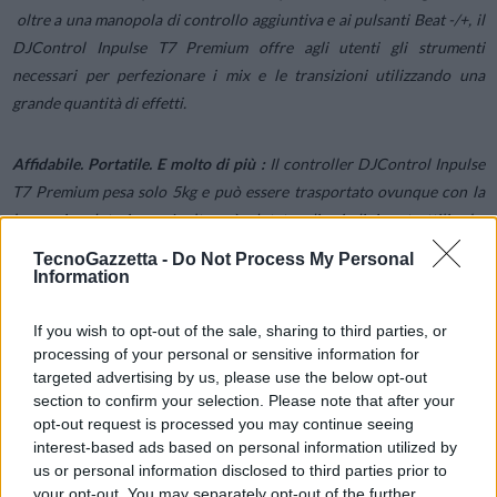
oltre a una manopola di controllo aggiuntiva e ai pulsanti Beat -/+, il
DJControl Inpulse T7 Premium offre agli utenti gli strumenti
necessari per perfezionare i mix e le transizioni utilizzando una
grande quantità di effetti.
Affidabile. Portatile. E molto di più :
Il controller DJControl Inpulse
T7 Premium pesa solo 5kg e può essere trasportato ovunque con la
borsa in dotazione. Inoltre, è dotato di piedini retrattili che
consentono di far passare i cavi sotto il controller e di proteggerlo da
TecnoGazzetta -
Do Not Process My Personal
eventuali bevande rovesciate.
Information
If you wish to opt-out of the sale, sharing to third parties, or
Movimento migliore e più fluido :
Ogni fader incluso e già installato
processing of your personal or sensitive information for
sul DJControl Inpulse T7 Premium, scorre su 2 binari per un
targeted advertising by us, please use the below opt-out
movimento migliore e più fluido rispetto ai fader di serie del
section to confirm your selection. Please note that after your
DJControl Inpulse T7. I 3 fader a doppio binario sono costruiti per
opt-out request is processed you may continue seeing
durare nel tempo, in modo che possiate concentrarvi sulla vostra
interest-based ads based on personal information utilized by
us or personal information disclosed to third parties prior to
musica, non sulle vostre apparecchiature.
your opt-out. You may separately opt-out of the further