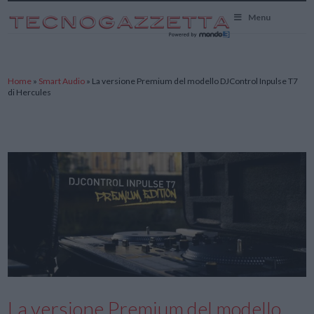
TecnoGazzetta
Menu
Home
»
Smart Audio
»
La versione Premium del modello DJControl Inpulse T7
di Hercules
La versione Premium del modello