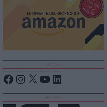
TG SOCIAL
Facebook
Instagram
X
YouTube
LinkedIn
IFA 2026