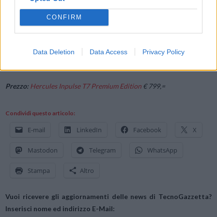
laptop tramite USB, offre uscite master fondamentali (2 x XLR + 2 x
CONFIRM
RCA) per il collegamento a sistemi di altoparlanti professionali. Per
soddisfare le varie esigenze audio, offre anche una doppia opzione di
connettività per le cuffie (mini-jack stereo da 1/8″ / 3,5 mm + jack
Data Deletion
Data Access
Privacy Policy
stereo da 1/4″ / 6,35 mm).
Prezzo:
Hercules Inpulse T7 Premium Edition
€ 799,=
Condividi questo articolo:
E-mail
LinkedIn
Facebook
X
Mastodon
Telegram
WhatsApp
Stampa
Altro
Vuoi ricevere gli aggiornamenti delle news di TecnoGazzetta?
Inserisci nome ed indirizzo E-Mail: