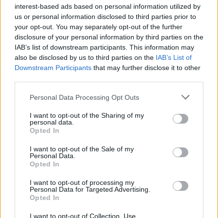
interest-based ads based on personal information utilized by
us or personal information disclosed to third parties prior to
“
Lavorando a stretto contatto con ZTE, Nuance renderà ancor più
your opt-out. You may separately opt-out of the further
semplice ed umano il modo in cui le persone interagiscono attraverso
disclosure of your personal information by third parties on the
la voce con le applicazioni ed i dispositivi ZTE
”, aggiunge Michael
IAB’s list of downstream participants. This information may
Thompson, executive Vice President e General Manager di Nuance
also be disclosed by us to third parties on the
IAB’s List of
Mobile. “
Questa nostra collaborazione porterà a una nuova offerta
Downstream Participants
that may further disclose it to other
third parties.
globale di applicazioni e dispositivi Android intuitivi ed intelligenti,
che permettono alle persone di restare connesse in mobilità,
Personal Data Processing Opt Outs
dovunque la vita le porti
.”
I want to opt-out of the Sharing of my
personal data.
Opted In
L’app Car Mode di ZTE verrà resa
disponibile, precaricata, sui
dispositivi Android di ZTE nel corso del 2013
.
I want to opt-out of the Sale of my
Personal Data.
Opted In
Condividi questo articolo:
I want to opt-out of processing my
E-mail
LinkedIn
Facebook
X
Personal Data for Targeted Advertising.
Opted In
Mastodon
Telegram
WhatsApp
I want to opt-out of Collection, Use,