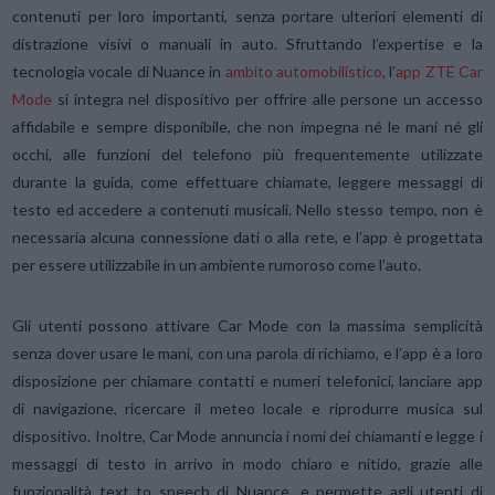
contenuti per loro importanti, senza portare ulteriori elementi di
distrazione visivi o manuali in auto. Sfruttando l’expertise e la
tecnologia vocale di Nuance in
ambito automobilistico
, l’
app ZTE Car
Mode
si integra nel dispositivo per offrire alle persone un accesso
affidabile e sempre disponibile, che non impegna né le mani né gli
occhi, alle funzioni del telefono più frequentemente utilizzate
durante la guida, come effettuare chiamate, leggere messaggi di
testo ed accedere a contenuti musicali. Nello stesso tempo, non è
necessaria alcuna connessione dati o alla rete, e l’app è progettata
per essere utilizzabile in un ambiente rumoroso come l’auto.
Gli utenti possono attivare Car Mode con la massima semplicità
senza dover usare le mani, con una parola di richiamo, e l’app è a loro
disposizione per chiamare contatti e numeri telefonici, lanciare app
di navigazione, ricercare il meteo locale e riprodurre musica sul
dispositivo. Inoltre, Car Mode annuncia i nomi dei chiamanti e legge i
messaggi di testo in arrivo in modo chiaro e nitido, grazie alle
funzionalità text to speech di Nuance, e permette agli utenti di