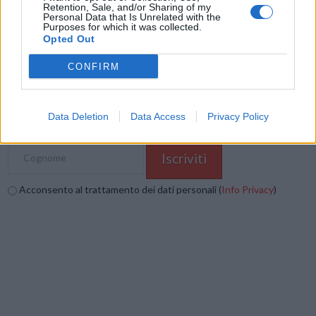
Retention, Sale, and/or Sharing of my
Stampa
Altro
Personal Data that Is Unrelated with the
Purposes for which it was collected.
Opted Out
Vuoi ricevere gli aggiornamenti delle news di TecnoGazzetta?
CONFIRM
Inserisci nome ed indirizzo E-Mail:
Data Deletion
Data Access
Privacy Policy
Acconsento al trattamento dei dati personali (
Info Privacy
)