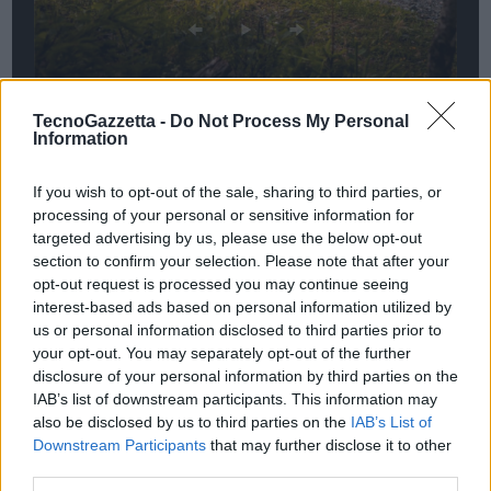
TecnoGazzetta -
Do Not Process My Personal
Information
A4 allroad quattro: assetto rialzato e trazione integrale quattro
per l’impiego anche su strade non asfaltate
If you wish to opt-out of the sale, sharing to third parties, or
S4 ed S4 Avant TDI: motore V6 3.0 TDI da 347 CV e 700 Nm,
processing of your personal or sensitive information for
tecnologia mild-hybrid a 48 Volt e compressore ad azionamento
targeted advertising by us, please use the below opt-out
elettrico
section to confirm your selection. Please note that after your
opt-out request is processed you may continue seeing
A4 e A4 Avant: a listino le versioni 2.0 (30) TDI 136 CV e 2.0 (35)
interest-based ads based on personal information utilized by
TDI 163 CV MHEV 12 con cambio S tronic
us or personal information disclosed to third parties prior to
Nelle concessionarie italiane nel corso dell’autunno
your opt-out. You may separately opt-out of the further
disclosure of your personal information by third parties on the
IAB’s list of downstream participants. This information may
also be disclosed by us to third parties on the
IAB’s List of
Downstream Participants
that may further disclose it to other
third parties.
Condividi questo articolo: