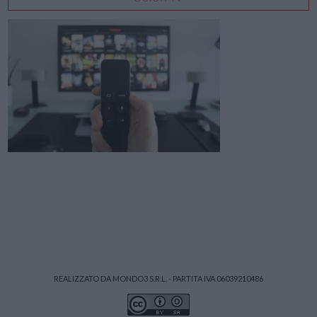
REALIZZATO DA MONDO3 S.R.L. - PARTITA IVA 06039210486