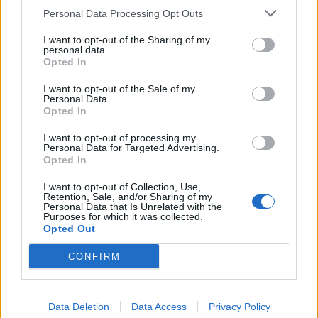
Personal Data Processing Opt Outs
E-mail
LinkedIn
Facebook
X
I want to opt-out of the Sharing of my
Mastodon
Telegram
WhatsApp
personal data.
Opted In
Stampa
Altro
I want to opt-out of the Sale of my
Personal Data.
Opted In
Vuoi ricevere gli aggiornamenti delle news di TecnoGazzetta?
Inserisci nome ed indirizzo E-Mail:
I want to opt-out of processing my
Personal Data for Targeted Advertising.
Opted In
I want to opt-out of Collection, Use,
Retention, Sale, and/or Sharing of my
Personal Data that Is Unrelated with the
Purposes for which it was collected.
Opted Out
Acconsento al trattamento dei dati personali (
Info Privacy
)
CONFIRM
Data Deletion
Data Access
Privacy Policy