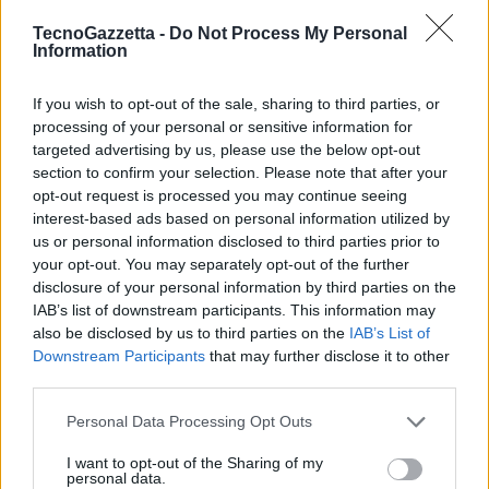
rete aziendale, indipendentemente che
sia in Italia o negli Stati Uniti.”
TecnoGazzetta -
Do Not Process My Personal
spiega Walter Ferrara, Chief Information Security Officer di Cuebiq.
Information
Risultati e vantaggi
Grazie al supporto e all’implementazione del
If you wish to opt-out of the sale, sharing to third parties, or
processing of your personal or sensitive information for
Partner Joy System, Cuebiq ha riscontrato un supporto continuo
targeted advertising by us, please use the below opt-out
durante tutta la fase di testing e di implementazione: “
Avendo ben
section to confirm your selection. Please note that after your
chiaro il potenziale di Cuebiq ed il possibile scenario di crescita che
opt-out request is processed you may continue seeing
poi si è puntualmente verificato, abbiamo disegnato la prima
interest-based ads based on personal information utilized by
infrastruttura in maniera che potesse essere replicata e scalata per
us or personal information disclosed to third parties prior to
your opt-out. You may separately opt-out of the further
tutti gli uffici del cliente in maniera lineare e non impattante
disclosure of your personal information by third parties on the
sull’operatività delle sedi italiane ed estere. Oltre alle infrastrutture
IAB’s list of downstream participants. This information may
fisiche degli uffici, con l’aiuto del Forticlient gestito con l’EMS,
also be disclosed by us to third parties on the
IAB’s List of
abbiamo ottenuto un controllo capillare di tutti i pc portatili avendo
Downstream Participants
that may further disclose it to other
il pieno controllo di tutti i device utilizzati.”
Spiega Filippo Rossi, CEO
third parties.
di Joy System.
Personal Data Processing Opt Outs
I want to opt-out of the Sharing of my
personal data.