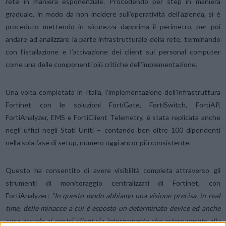
rete in maniera esponenziale. Procedendo per step in maniera
graduale, in modo da non incidere sull’operatività dell’azienda, si è
proceduto mettendo in sicurezza dapprima il perimetro, per poi
andare ad analizzare la parte infrastrutturale della rete, terminando
con l’istallazione e l’attivazione dei client sui personal computer
come una delle componenti più critiche dell’implementazione.
Una volta completata in Italia, l’implementazione dell’infrastruttura
Fortinet con le soluzioni FortiGate, FortiSwitch, FortiAP,
FortiAnalyzer, EMS e FortiClient Telemetry, è stata replicata anche
negli uffici negli Stati Uniti – contando ben oltre 100 dipendenti
nella sola fase di setup, numero oggi ancor più consistente.
Questo ha consentito di avere visibilità completa attraverso gli
strumenti di monitoraggio centralizzati di Fortinet, con
FortiAnalyzer:
“In questo modo abbiamo
una visione precisa, in real
time, delle minacce a cui è esposto un determinato
device ed anche
cosa accade ai nostri
client sia internamente che esternamente alla