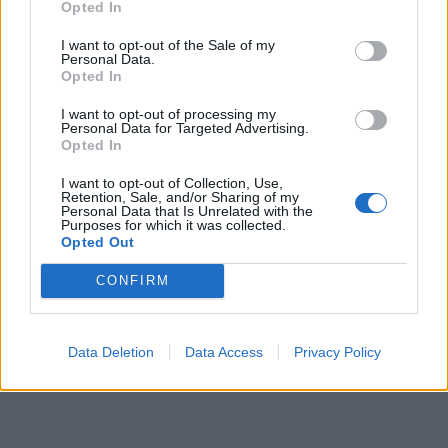
Opted In
“La nostra azienda ha
un’operatività tale per cui la continuità,
la
I want to opt-out of the Sale of my
stabilità e l’availability dei servizi
sono vitali.
Risulta inoltre
Personal Data.
Opted In
chiaramente fondamentale minimizzare i tempi d’intervento di
eventuale manutenzione e riparazione.
“Potersi appoggiare su un
I want to opt-out of processing my
Personal Data for Targeted Advertising.
unico vendor come Fortinet ci permette di avere una visibilità
Opted In
realmente coordinata e di non doverci preoccupare di integrazioni o
di componenti differenti
– continua Ferrara –
Disporre di una
I want to opt-out of Collection, Use,
Retention, Sale, and/or Sharing of my
console unificata ci consente di avere una visibilità che supera
i
Personal Data that Is Unrelated with the
Purposes for which it was collected.
confini del singolo ufficio e offre una visione completa anche delle
Opted Out
risorse che svolgono l’attività lavorativa al di fuori dell’ufficio.
CONFIRM
Questo per noi è sicuramente un grande traguardo.”
L’implementazione complessiva è avvenuta nell’ordine di qualche
mese, senza necessità di allocare risorse dedicate:
“La nostra
Data Deletion
Data Access
Privacy Policy
percezione è stata
di un processo davvero molto liscio e
lineare.”
conclude.