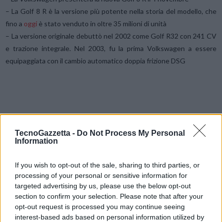
– La Golf 8 R è la versione più potente nella storia del modello, che
fino a
oggi
è stato venduto in oltre 35 milioni di unità
– La versione originale debuttò nel 2002 come Golf R32 con 241 CV
e trazione integrale. Nel 2003, fu la prima Volkswagen a essere
equipaggiata con il cambio automatico doppia frizione DSG
TecnoGazzetta -
Do Not Process My Personal
Information
Condividi questo articolo:
If you wish to opt-out of the sale, sharing to third parties, or
E-mail
LinkedIn
Facebook
X
processing of your personal or sensitive information for
targeted advertising by us, please use the below opt-out
Mastodon
Telegram
WhatsApp
section to confirm your selection. Please note that after your
opt-out request is processed you may continue seeing
Stampa
Altro
interest-based ads based on personal information utilized by