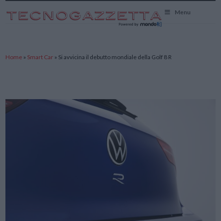
TecnoGazzetta
Menu
Home
»
Smart Car
»
Si avvicina il debutto mondiale della Golf 8 R