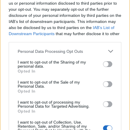
us or personal information disclosed to third parties prior to
Vuoi ricevere gli aggiornamenti delle news di TecnoGazzetta?
your opt-out. You may separately opt-out of the further
disclosure of your personal information by third parties on the
Inserisci nome ed indirizzo E-Mail:
IAB’s list of downstream participants. This information may
also be disclosed by us to third parties on the
IAB’s List of
Downstream Participants
that may further disclose it to other
third parties.
Personal Data Processing Opt Outs
I want to opt-out of the Sharing of my
Acconsento al trattamento dei dati personali (
Info Privacy
)
personal data.
Opted In
I want to opt-out of the Sale of my
Personal Data.
Opted In
I want to opt-out of processing my
Personal Data for Targeted Advertising.
Opted In
I want to opt-out of Collection, Use,
Retention, Sale, and/or Sharing of my