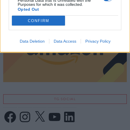
Personal Data that Is Unrelated with the
LE MIGLIORI OFFERTE AMAZON
Purposes for which it was collected.
Opted Out
CONFIRM
Data Deletion
Data Access
Privacy Policy
TG SOCIAL
Facebook
Instagram
X
YouTube
LinkedIn