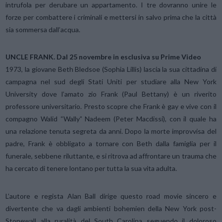
intrufola per derubare un appartamento. I tre dovranno unire le
forze per combattere i criminali e mettersi in salvo prima che la città
sia sommersa dall’acqua.
UNCLE FRANK. Dal 25 novembre in esclusiva su Prime Video
1973, la giovane Beth Bledsoe (Sophia Lillis) lascia la sua cittadina di
campagna nel sud degli Stati Uniti per studiare alla New York
University dove l’amato zio Frank (Paul Bettany) è un riverito
professore universitario. Presto scopre che Frank è gay e vive con il
compagno Walid “Wally” Nadeem (Peter Macdissi), con il quale ha
una relazione tenuta segreta da anni. Dopo la morte improvvisa del
padre, Frank è obbligato a tornare con Beth dalla famiglia per il
funerale, sebbene riluttante, e si ritrova ad affrontare un trauma che
ha cercato di tenere lontano per tutta la sua vita adulta.
L’autore e regista Alan Ball dirige questo road movie sincero e
divertente che va dagli ambienti bohemien della New York post-
Stonewall alla ruralità del South Carolina seguendo il doloroso