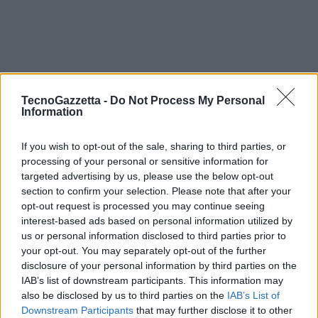
TecnoGazzetta -
Do Not Process My Personal
ALEX RIDER. Dal 12 novembre in esclusiva su Prime Video
Information
Quando Alex Rider scopre che suo zio Ian non è morto in un
If you wish to opt-out of the sale, sharing to third parties, or
incidente d’auto, come gli era stato raccontato, ma è stato ucciso in
processing of your personal or sensitive information for
servizio come spia per il governo britannico, tutta la sua vita da
targeted advertising by us, please use the below opt-out
normale adolescente cambia. Alex viene avvicinato da Alan Blunt,
section to confirm your selection. Please note that after your
capo di una misteriosa branca dell’MI6 conosciuta con il nome di
opt-out request is processed you may continue seeing
“The Department”, che gli rivela che è stato inconsapevolmente
interest-based ads based on personal information utilized by
allenato sin dall’infanzia a destreggiarsi nel pericoloso mondo dello
us or personal information disclosed to third parties prior to
your opt-out. You may separately opt-out of the further
spionaggio. Spinto ad aiutare l’indagine sulla morte dello zio, per
disclosure of your personal information by third parties on the
capire come questa sia connessa all’omicidio di due miliardari di alto
IAB’s list of downstream participants. This information may
profilo, Alex, riluttante, assume una nuova identità e sotto
also be disclosed by us to third parties on the
IAB’s List of
copertura inizia a frequentare un lontano collegio chiamato Point
Downstream Participants
that may further disclose it to other