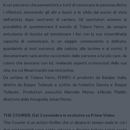
in un percorso che permetterà a tutti di conoscere la persona dietro
i riflettori, mostrando gli alti e bassi e le sfide dal punto di vista
dell’artista dopo vent’anni di carriera. Gli spettatori avranno la
possibilità di sperimentare il mondo di Tiziano Ferro, da sempre
entusiasta di riuscire ad emozionare i fan con la sua straordinaria
capacità di comunicare, in un viaggio commovente e delicato,
guardando ai suoi successi, alle cadute, alle lacrime e ai sorrisi. Il
documentario sarà anche raccontato dalle persone a lui più care, da
coloro che lavorano con lui, rivelando aspetti sconosciuti della sua
vita, tra cui filmati inediti mai visti prima.
Da un’idea di Tiziano Ferro, FERRO è prodotto da Banijay Italia,
diretto da Beppe Tufarulo e scritto da Federico Giunta e Beppe
Tufarulo. Produttori esecutivi Marcello Mereu e Nicole Plaidit;
direttore della fotografia Johan Florez.
THE COURIER. Dal 1 novembre in esclusiva su Prime Video
The Courier è un action-thriller che si dipana in tempo reale in cui i
due protagonisti sono sotto attacco e devono lottare senza sosta