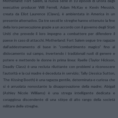
Motherland: Fort Salem, la nuova serie in 10 episodi di un’ora dagli
executive producer Will Ferrell, Adam McKay e Kevin Messick,
creata da Eliot Laurence (Claws), è ambientata in America in un
presente alternativo. Da tre secoli le streghe hanno ottenuto la fine
della loro persecuzione grazie a un accordo con il governo degli Stati
Uniti che prevede il loro impegno a combattere per difendere il
paese in caso di attacchi. Motherland: Fort Salem segue tre ragazze
dall’addestramento di base in “combattimento magico” fino al
dislocamento sul campo, invertendo i tradizionali ruoli di genere e
potere e mettendo le donne in prima linea: Raelle (Taylor Hickson,
Deadly Class) è una recluta riluttante con problemi a riconoscere
l’autorità e la cui madre è deceduta in servizio; Tally (Jessica Sutton,
The Kissing Booth) è una ragazza gentile, determinata e curiosa che
si è arruolata nonostante la disapprovazione della madre; Abigail
(Ashley Nicole Williams) è una strega intelligente dedicata e
coraggiosa discendente di una stirpe di alto rango della società
militare delle streghe.