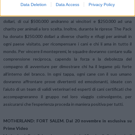
Data Deletion
Data Access
Privacy Policy
In palio per la coppia vincente c’è la cospicua somma di 750.000
dollari, di cui $500.000 andranno ai vincitori e $250.000 ad una
charity per animali a loro scelta. Inoltre, durante le riprese The Pack
ha donato $250.000 dollari a diverse charity e rifugi per animali in
ogni paese visitato, per ricompensare i cani e chi li ama in tutto il
mondo. Per vincere il montepremi, le squadre dovranno contare sulla
comprensione reciproca, capendo la forza e la debolezza del
compagno di avventure per dimostrare chi ha il legame più forte
all’interno del branco. In ogni tappa, ogni cane con il suo umano
dovranno affrontare prove divertenti ed emozionanti, ideate con
l’aiuto di un team di validi veterinari ed esperti di cani certificati che
accompagneranno il gruppo nel loro viaggio coinvolgente, per
assicurarsi che l’esperienza proceda in maniera positiva per tutti.
MOTHERLAND: FORT SALEM. Dal 20 novembre in esclusiva su
Prime Video