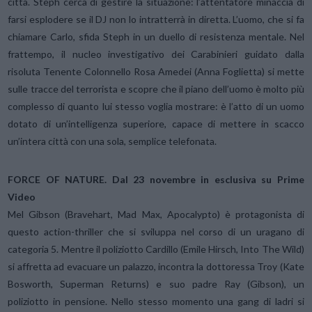
città. Steph cerca di gestire la situazione: l’attentatore minaccia di
farsi esplodere se il DJ non lo intratterrà in diretta. L’uomo, che si fa
chiamare Carlo, sfida Steph in un duello di resistenza mentale. Nel
frattempo, il nucleo investigativo dei Carabinieri guidato dalla
risoluta Tenente Colonnello Rosa Amedei (Anna Foglietta) si mette
sulle tracce del terrorista e scopre che il piano dell’uomo è molto più
complesso di quanto lui stesso voglia mostrare: è l’atto di un uomo
dotato di un’intelligenza superiore, capace di mettere in scacco
un’intera città con una sola, semplice telefonata.
FORCE OF NATURE. Dal 23 novembre in esclusiva su Prime
Video
Mel Gibson (Bravehart, Mad Max, Apocalypto) è protagonista di
questo action-thriller che si sviluppa nel corso di un uragano di
categoria 5. Mentre il poliziotto Cardillo (Emile Hirsch, Into The Wild)
si affretta ad evacuare un palazzo, incontra la dottoressa Troy (Kate
Bosworth, Superman Returns) e suo padre Ray (Gibson), un
poliziotto in pensione. Nello stesso momento una gang di ladri si