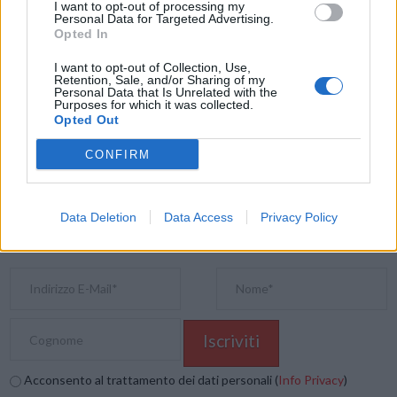
disponibile anche nella silhouette SW, una proposta rara sul mercato.
I want to opt-out of processing my
Personal Data for Targeted Advertising.
Opted In
Condividi questo articolo:
I want to opt-out of Collection, Use,
Retention, Sale, and/or Sharing of my
E-mail
LinkedIn
Facebook
X
Personal Data that Is Unrelated with the
Purposes for which it was collected.
Opted Out
Mastodon
Telegram
WhatsApp
CONFIRM
Stampa
Altro
Vuoi ricevere gli aggiornamenti delle news di TecnoGazzetta?
Data Deletion
Data Access
Privacy Policy
Inserisci nome ed indirizzo E-Mail:
Acconsento al trattamento dei dati personali (
Info Privacy
)