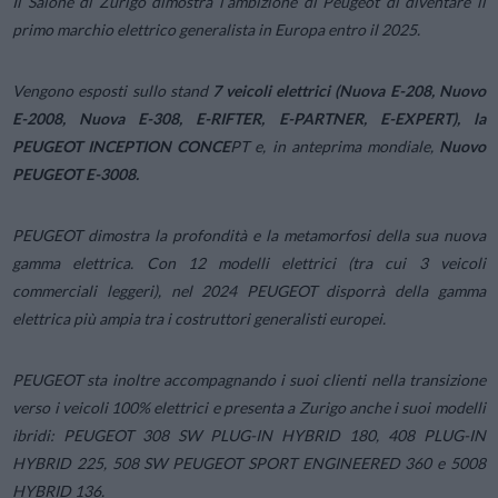
Il Salone di Zurigo dimostra l’ambizione di Peugeot di diventare il
primo marchio elettrico generalista in Europa entro il 2025.
Vengono esposti sullo stand
7 veicoli elettrici (Nuova E-208, Nuovo
E-2008, Nuova E-308, E-RIFTER, E-PARTNER, E-EXPERT), la
PEUGEOT INCEPTION CONCE
PT e, in anteprima mondiale,
Nuovo
PEUGEOT E-3008.
PEUGEOT dimostra la profondità e la metamorfosi della sua nuova
gamma elettrica. Con 12 modelli elettrici (tra cui 3 veicoli
commerciali leggeri), nel 2024 PEUGEOT disporrà della gamma
elettrica più ampia tra i costruttori generalisti europei.
PEUGEOT sta inoltre accompagnando i suoi clienti nella transizione
verso i veicoli 100% elettrici e presenta a Zurigo anche i suoi modelli
ibridi: PEUGEOT 308 SW PLUG-IN HYBRID 180, 408 PLUG-IN
HYBRID 225, 508 SW PEUGEOT SPORT ENGINEERED 360 e 5008
HYBRID 136.