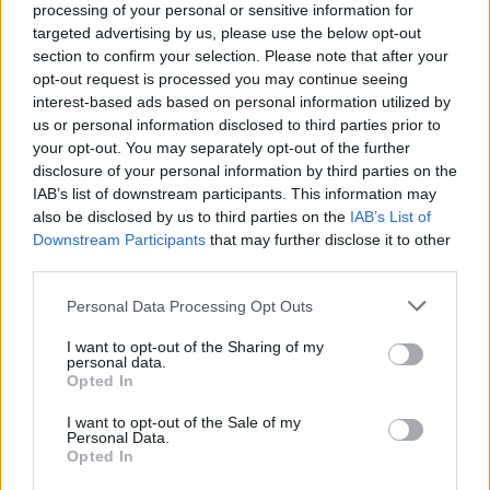
autonomia (ciclo combinato WLTP) sarà presentato sullo stand.
processing of your personal or sensitive information for
targeted advertising by us, please use the below opt-out
section to confirm your selection. Please note that after your
Nuovo PEUGEOT E-2008: il SUV grintoso e agile
opt-out request is processed you may continue seeing
interest-based ads based on personal information utilized by
us or personal information disclosed to third parties prior to
Best-seller del mercato dei SUV di segmento B da oltre tre anni,
your opt-out. You may separately opt-out of the further
PEUGEOT 2008 compie un nuovo passo avanti in termini di design,
disclosure of your personal information by third parties on the
tecnologia ed elettrificazione. Più Allure, grazie al suo carattere
IAB’s list of downstream participants. This information may
elegante e al design da SUV deciso, più Eccellenza grazie alla nuova
also be disclosed by us to third parties on the
IAB’s List of
motorizzazione elettrica da 115 kW/156 CV che offre fino a 406 km
Downstream Participants
that may further disclose it to other
third parties.
di autonomia (ciclo combinato WLTP).
Personal Data Processing Opt Outs
Nuova PEUGEOT E-308: 100% elettrica e 100% irresistibile
I want to opt-out of the Sharing of my
personal data.
Opted In
L’allure unica di PEUGEOT E-308 associa il piacere di guida
caratteristico dei modelli PEUGEOT a un’efficienza ai vertici del
I want to opt-out of the Sale of my
Personal Data.
segmento. Nuova PEUGEOT E-308 è dotata di una batteria da 54
Opted In
kWh e offre un’autonomia di oltre 413 km (ciclo combinato WLTP). È