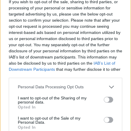
tecnologia ANTI-TWIST
della spazzola principale, che riduce la
If you wish to opt-out of the sale, sharing to third parties, or
formazione di grovigli di peli e capelli raccolti.
processing of your personal or sensitive information for
targeted advertising by us, please use the below opt-out
section to confirm your selection. Please note that after your
opt-out request is processed you may continue seeing
Condividi questo articolo:
interest-based ads based on personal information utilized by
E-mail
LinkedIn
Facebook
X
us or personal information disclosed to third parties prior to
your opt-out. You may separately opt-out of the further
Mastodon
Telegram
WhatsApp
disclosure of your personal information by third parties on the
IAB’s list of downstream participants. This information may
Stampa
Altro
also be disclosed by us to third parties on the
IAB’s List of
Downstream Participants
that may further disclose it to other
third parties.
Vuoi ricevere gli aggiornamenti delle news di TecnoGazzetta?
Inserisci nome ed indirizzo E-Mail:
Personal Data Processing Opt Outs
I want to opt-out of the Sharing of my
personal data.
Opted In
I want to opt-out of the Sale of my
Personal Data.
Opted In