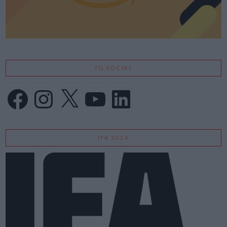
TG SOCIAL
Facebook
Instagram
X
YouTube
LinkedIn
IFA 2026