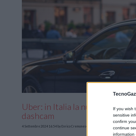
TecnoGazz
Uber: in Italia la nuova funzional
If you wish 
dashcam
sensitive in
confirm you
4 Settembre 2024 16:54
by Enrico Cremonese
continue se
information 