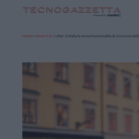
TecnoGazzetta
Home
»
Smart Car
»
Uber: in Italia la nuova funzionalità di sicurezza d