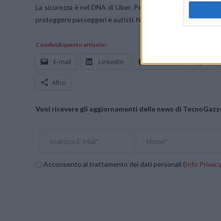
La sicurezza è nel DNA di Uber. Per questo motivo, fin dalla 
proteggere passeggeri e autisti. Nell’ultimo anno, tra le altre
Condividi questo articolo:
E-mail
LinkedIn
Facebook
X
Altro
Vuoi ricevere gli aggiornamenti delle news di TecnoGazze
Acconsento al trattamento dei dati personali (
Info Privac