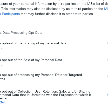
uri e tranquilli grazie alla possibilità per gli autisti di collegare la propri
losure of your personal information by third parties on the IAB’s list of
. This information may also be disclosed by us to third parties on the
IA
Participants
that may further disclose it to other third parties.
funzionalità progettata per elevare gli standard di sicurezza per utenti 
a propria dashcam direttamente all’app Uber Driver, permettendo loro d
l Data Processing Opt Outs
eam di assistenza dedicato di Uber nel caso in cui si verifichi un problem
o opt-out of the Sharing of my personal data.
mite l’app se l’autista ha registrato una dashcam all’app Uber. In tal caso
In
 i termini di cancellazione, se preferiscono non essere registrati.
rato: “
In Uber siamo consapevoli della nostra responsabilità di garantir
o opt-out of the Sale of my Personal Data.
i di essere pionieri del settore con questa nuova funzionalità che dimostr
In
ard di sicurezza per tutti gli utenti dell’app Uber.”
to opt-out of processing my Personal Data for Targeted
lla privacy di Uber e nel rispetto del GDPR. L’autista, in quanto proprietari
ing.
 Uber avrà accesso alle registrazioni video solo se l’autista sceglierà d
In
o opt-out of Collection, Use, Retention, Sale, and/or Sharing
nelle loro auto. Questa funzione garantirà un quadro giuridico che assicur
ersonal Data that Is Unrelated with the Purposes for which it
lected.
rotezione della privacy. Ciò include l’informazione ai passeggeri riguard
Out
e la garanzia che tutte le politiche di conservazione siano rispettate.