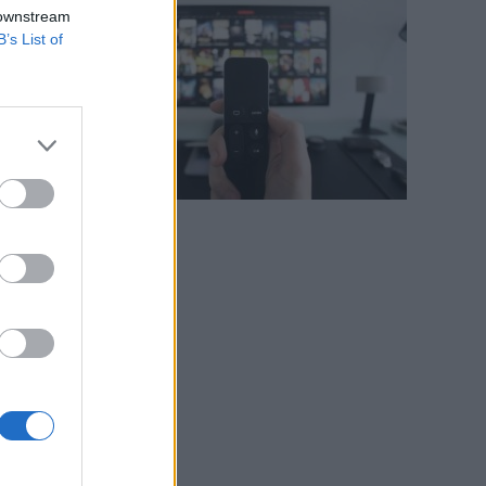
a
 downstream
B’s List of
e
i
a
,
e
a
o
i
a
o