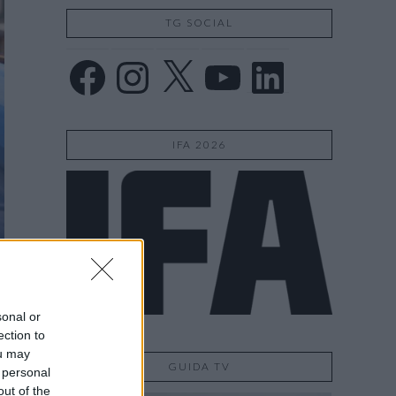
TG SOCIAL
Facebook
Instagram
X
YouTube
LinkedIn
IFA 2026
sonal or
ection to
ou may
GUIDA TV
 personal
out of the