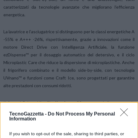
caratterizzati da tecnologie avanzate che migliorano l’efficienza
energetica.
La lavatrice e l’asciugatrice si distinguono per le classi energetiche A
-55% e A+++ -26%, rispettivamente, grazie a innovazioni come il
motore Direct Drive con Intelligenza Artificiale, la funzione
ezDispense™ per il dosaggio automatico del detersivo, e il ciclo
Microplastic Care che riduce la dispersione di microplastiche. Anche
il frigorifero combinato e il modello side-by-side, con tecnologia
UVnano™ e funzioni come Craft Ice, sono progettati per garantire
alte prestazioni con consumi ridotti.
Il forno LG InstaView™ offre fino a 80 programmi di cottura e la
funzione Gourmet AI™ per un’esperienza d’uso intuitiva, mentre la
TecnoGazzetta -
Do Not Process My Personal
lavastoviglie QuadWash™ garantisce efficienza energetica e
Information
flessibilità. I visitatori di IFA 2024 potranno scoprire questi prodotti
innovativi presso lo stand LG a Berlino dal 6 al 10 settembre.
If you wish to opt-out of the sale, sharing to third parties, or