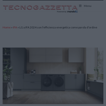
TecnoGazzetta
Menu
Home
»
IFA
»
LG a IFA 2024 con l’efficienza energetica come parola d’ordine