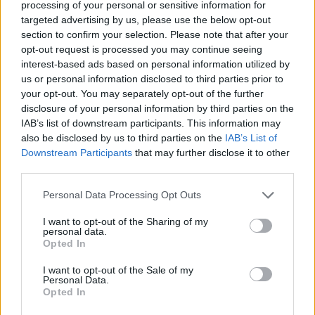
processing of your personal or sensitive information for
targeted advertising by us, please use the below opt-out
section to confirm your selection. Please note that after your
Condividi questo articolo:
opt-out request is processed you may continue seeing
interest-based ads based on personal information utilized by
E-mail
LinkedIn
Facebook
X
us or personal information disclosed to third parties prior to
your opt-out. You may separately opt-out of the further
Mastodon
Telegram
WhatsApp
disclosure of your personal information by third parties on the
IAB’s list of downstream participants. This information may
Stampa
Altro
also be disclosed by us to third parties on the
IAB’s List of
Downstream Participants
that may further disclose it to other
Vuoi ricevere gli aggiornamenti delle news di TecnoGazzetta?
third parties.
Inserisci nome ed indirizzo E-Mail:
Personal Data Processing Opt Outs
I want to opt-out of the Sharing of my
personal data.
Opted In
I want to opt-out of the Sale of my
Personal Data.
Opted In
Acconsento al trattamento dei dati personali (
Info Privacy
)