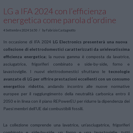
LG a IFA 2024 con l’efficienza
energetica come parola d’ordine
4 Settembre 2024 16:50
by Fabrizio Castagnotto
In occasione di IFA 2024
LG Electronics presenterà una nuova
collezione di elettrodomestici caratterizzati da un’elevatissima
efficienza energetica
; la nuova gamma è
composta da lavatrice,
asciugatrice, frigoriferi combinato e side-by-side, forno e
lavastoviglie. I nuovi elettrodomestici sfruttano le
tecnologie
avanzate di LG per offrire prestazioni eccellenti con un consumo
energetico ridotto
, andando incontro alle nuove normative
europee per il raggiungimento della neutralità carbonica entro il
2050 e in linea con il piano REPowerEU per ridurre la dipendenza dei
Paesi membri dell’UE dai combustibili fossili.
La collezione comprende una lavatrice, un’asciugatrice, frigoriferi
combinato e side-by-side, un forno e una lavastoviglie, tutti