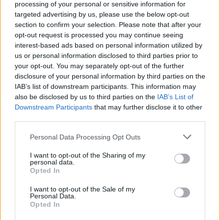
processing of your personal or sensitive information for
targeted advertising by us, please use the below opt-out
section to confirm your selection. Please note that after your
opt-out request is processed you may continue seeing
interest-based ads based on personal information utilized by
us or personal information disclosed to third parties prior to
your opt-out. You may separately opt-out of the further
disclosure of your personal information by third parties on the
IAB’s list of downstream participants. This information may
also be disclosed by us to third parties on the
IAB’s List of
Downstream Participants
that may further disclose it to other
third parties.
Non solo.
Personal Data Processing Opt Outs
Arriva la n
uova gamma di radio DAB+ Panasonic
ti accompagna
I want to opt-out of the Sharing of my
per tutta la giornata
personal data.
Opted In
Panasonic annuncia il lancio di tre nuovi prodotti audio accomunati
I want to opt-out of the Sale of my
Personal Data.
da radio DAB+, design ergonomico e acustica eccellente:, il sistema
Opted In
stereo di fascia alta DM502, la radio a water resistent D30BT e la