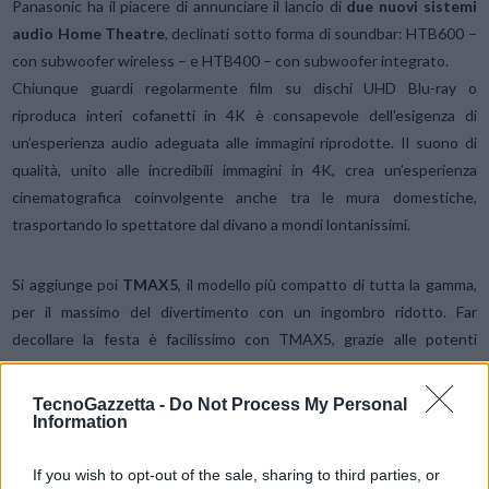
Panasonic ha il piacere di annunciare il lancio di
due nuovi sistemi
audio Home Theatre
, declinati sotto forma di soundbar: HTB600 –
con subwoofer wireless – e HTB400 – con subwoofer integrato.
Chiunque guardi regolarmente film su dischi UHD Blu-ray o
riproduca interi cofanetti in 4K è consapevole dell’esigenza di
un’esperienza audio adeguata alle immagini riprodotte. Il suono di
qualità, unito alle incredibili immagini in 4K, crea un’esperienza
cinematografica coinvolgente anche tra le mura domestiche,
trasportando lo spettatore dal divano a mondi lontanissimi.
Si aggiunge poi
TMAX5
, il modello più compatto di tutta la gamma,
per il massimo del divertimento con un ingombro ridotto. Far
decollare la festa è facilissimo con TMAX5, grazie alle potenti
prestazioni audio e luci condensate in una forma compatta.
TecnoGazzetta -
Do Not Process My Personal
Information
If you wish to opt-out of the sale, sharing to third parties, or