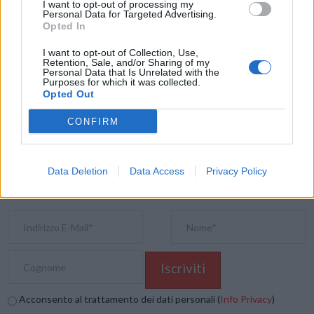
radiosveglia DAB+ D8.
I want to opt-out of processing my
Personal Data for Targeted Advertising.
Opted In
Condividi questo articolo:
I want to opt-out of Collection, Use,
Retention, Sale, and/or Sharing of my
E-mail
LinkedIn
Facebook
X
Personal Data that Is Unrelated with the
Purposes for which it was collected.
Opted Out
Mastodon
Telegram
WhatsApp
CONFIRM
Stampa
Altro
Vuoi ricevere gli aggiornamenti delle news di TecnoGazzetta?
Data Deletion
Data Access
Privacy Policy
Inserisci nome ed indirizzo E-Mail:
Acconsento al trattamento dei dati personali (
Info Privacy
)