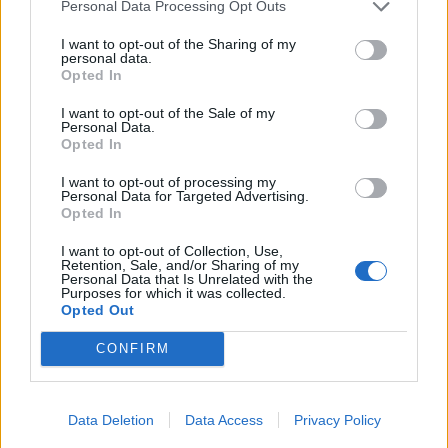
Personal Data Processing Opt Outs
Convenienza e semplificazione delle attività
I want to opt-out of the Sharing of my
personal data.
Opted In
Lo studio dimostra come i prodotti intelligenti vengano acquistati
principalmente per i benefici economici derivanti dal loro utilizzo nel
I want to opt-out of the Sale of my
Personal Data.
lungo termine. Tra gli altri vantaggi, essi semplificano e rendono più
Opted In
efficienti i processi di lavoro e le attività giornaliere. In particolare,
I want to opt-out of processing my
secondo il 59% degli intervistati questi prodotti sono indispensabili
Personal Data for Targeted Advertising.
soprattutto dal punto di vista del risparmio energetico.
Opted In
I want to opt-out of Collection, Use,
In termini di automazione,
per il 54% dei consumatori il vantaggio
Retention, Sale, and/or Sharing of my
Personal Data that Is Unrelated with the
principale è legato alla possibilità di controllo della casa anche a
Purposes for which it was collected.
Opted Out
distanza
; seguono la possibilità di controllo vocale (47%), notifiche in
caso di malfunzionamenti (46%), automatizzazione di determinate
CONFIRM
applicazioni (39%), impostazione del timer (37%).
A seconda dell’acquisto, il budget stimato varia notevolmente:
la
Data Deletion
Data Access
Privacy Policy
maggior parte degli intervistati (quasi il 25%) spenderebbe tra i 251 e