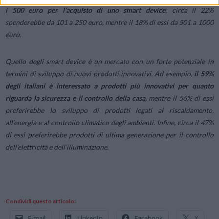
i 500 euro per l’acquisto di uno smart device
; circa il 22%
spenderebbe da 101 a 250 euro, mentre il 18% di essi da 501 a 1000
euro.
Quello degli smart device è un mercato con un forte potenziale in
termini di sviluppo di nuovi prodotti innovativi. Ad esempio,
il 59%
degli italiani è interessato a prodotti più innovativi per quanto
riguarda la sicurezza e il controllo della casa
, mentre il 56% di essi
preferirebbe lo sviluppo di prodotti legati al riscaldamento,
all’energia e al controllo climatico degli ambienti. Infine, circa il 47%
di essi preferirebbe prodotti di ultima generazione per il controllo
dell’elettricità e dell’illuminazione.
Condividi questo articolo:
E-mail
LinkedIn
Facebook
X