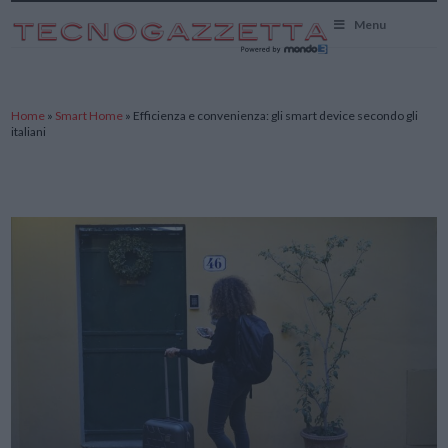
TecnoGazzetta
Menu
Home
»
Smart Home
»
Efficienza e convenienza: gli smart device secondo gli
italiani