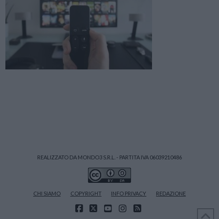
REALIZZATO DA MONDO3 S.R.L. - PARTITA IVA 06039210486
CHI SIAMO
COPYRIGHT
INFO PRIVACY
REDAZIONE
FACEBOOK
X
YOUTUBE
INSTAGRAM
RSS