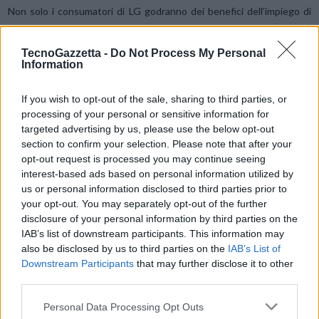
Non solo i consumatori di LG godranno dei benefici dell’impiego di
Matter, ma anche i prodotti LG, come elettrodomestici e TV,
potranno rafforzare la loro competitività generale.
TecnoGazzetta -
Do Not Process My Personal
Information
“Cosi come l’Alliance, LG si impegna a rendere migliore il mondo in
If you wish to opt-out of the sale, sharing to third parties, or
cui viviamo”, h
a dichiarato
Dr. Sokwoo Rhee,
Vicepresidente Senior
processing of your personal or sensitive information for
dell’innovazione di LG e Presidente di LG NOVA, il centro
targeted advertising by us, please use the below opt-out
nordamericano per l’innovazione di LG
. “Per noi, questo impegno si
section to confirm your selection. Please note that after your
traduce in uno sviluppo innovativo del prodotto mirato a migliorare
opt-out request is processed you may continue seeing
interest-based ads based on personal information utilized by
sia l’esperienza di consumo sia il modo in cui offriamo servizi per la
us or personal information disclosed to third parties prior to
casa. Attendiamo con impazienza questa collaborazione e tutte le
your opt-out. You may separately opt-out of the further
future opportunità.”
disclosure of your personal information by third parties on the
IAB’s list of downstream participants. This information may
also be disclosed by us to third parties on the
IAB’s List of
“Facendo affidamento sulla sua vasta gamma di prodotti, sulle
Downstream Participants
that may further disclose it to other
soluzioni per la connettività e l’esperienza ingegneristica, LG può
third parties.
contribuire allo sviluppo dell’Alliance grazie alla sua grande energia
e alla copertura di mercato, ma è sicuramente la dedizione
Personal Data Processing Opt Outs