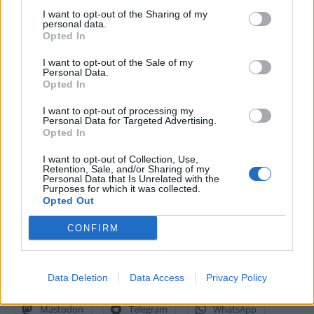
all’innovazione che apporta il maggiore valore”
ha dichiarato
Tobin
I want to opt-out of the Sharing of my
Richardson
, Presidente e CEO della Connectivity Standards
personal data.
Opted In
Alliance. “
Siamo entusiasti che LG si sia unita al Board per aiutarci a
stimolare un’innovazione maggiore con Matter, accrescendo il valore
I want to opt-out of the Sale of my
dell’IoT per tutti.”
Personal Data.
Opted In
Composta da oltre 500 aziende, l’associazione globale dell’Alliance
I want to opt-out of processing my
Personal Data for Targeted Advertising.
collabora per creare open standard per l’IoT, trasformando il modo di
Opted In
vivere, lavorare o giocare. Grazie alla vasta esperienza dei suoi
I want to opt-out of Collection, Use,
membri, a dei solidi programmi di certificazione e a una gamma
Retention, Sale, and/or Sharing of my
Personal Data that Is Unrelated with the
completa di open solutions per l’IoT, l’Alliance sta ricoprendo una
Purposes for which it was collected.
posizione di leadership verso un mondo più intuitivo, originale ed
Opted Out
efficiente.
CONFIRM
Condividi questo articolo:
Data Deletion
Data Access
Privacy Policy
E-mail
LinkedIn
Facebook
X
Mastodon
Telegram
WhatsApp