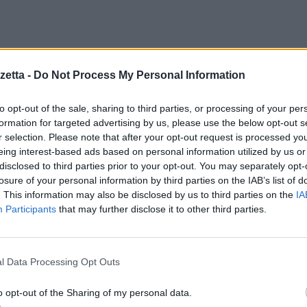
etta -
Do Not Process My Personal Information
ma il presidente dell’AGCM,
Roberto Rustichelli
–
sottolinea come la su
figura del consumatore, soprattutto nell’attuale congiuntura economica ch
to opt-out of the sale, sharing to third parties, or processing of your per
ità della vita dei cittadini. L’Autorità confida che le imprese del settor
formation for targeted advertising by us, please use the below opt-out s
e, ma è pronta ad intervenire qualora venissero adottate condotte lesiv
r selection. Please note that after your opt-out request is processed y
eing interest-based ads based on personal information utilized by us or
disclosed to third parties prior to your opt-out. You may separately opt-
losure of your personal information by third parties on the IAB’s list of
nto tanto complesso che tiene l’intero sistema energetico in un delicat
. This information may also be disclosed by us to third parties on the
IA
ressi a volte confliggenti dei diversi soggetti coinvolti, è assolutament
Participants
that may further disclose it to other third parties.
aro, condiviso e correttamente applicato. Da sempre il sistema energetico 
se. Nel richiamare con forza al rispetto delle regole, l’Autorità esorta a
 invitando gli operatori a non sfruttare tali asimmetrie e i consumatori a
l Data Processing Opt Outs
erà una precisa azione di enforcement da parte di ARERA che sarà tant
ti”.
o opt-out of the Sharing of my personal data.