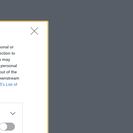
a
e
sonal or
e
ection to
e
ou may
 personal
out of the
 downstream
o
B’s List of
e
è
d
d
o