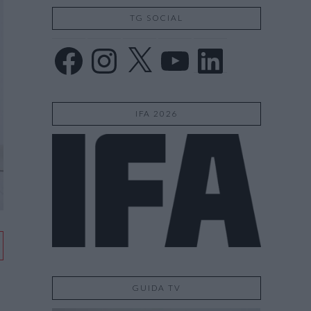
TG SOCIAL
Facebook
Instagram
X
YouTube
LinkedIn
IFA 2026
GUIDA TV