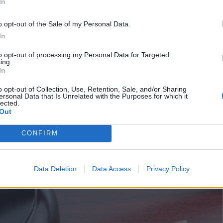
In
isure urgenti in materia di energia, emergenza idrica, politiche sociali 
o opt-out of the Sale of my Personal Data.
 mercato libero dell’energia elettrica ed il gas in corso, l’art. 3 prevede l
In
ifiche unilaterali dei contratti di fornitura di energia elettrica e ga
aprile 2023.
to opt-out of processing my Personal Data for Targeted
ing.
In
ci” i preavvisi comunicati per queste stesse finalità prima della data d
o opt-out of Collection, Use, Retention, Sale, and/or Sharing
uali si siano già perfezionate.
ersonal Data that Is Unrelated with the Purposes for which it
lected.
Out
CONFIRM
Data Deletion
Data Access
Privacy Policy