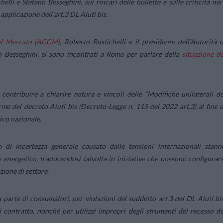
i e Stefano Besseghini, sui rincari delle bollette e sulle criticità nei
 applicazione dell’art.3 DL Aiuti bis.
del Mercato (AGCM)
, Roberto Rustichelli e il presidente dell’Autorità d
 Besseghini, si sono incontrati a Roma per parlare della
situazione de
contribuire a chiarire natura e vincoli delle “
Modifiche unilaterali de
orme del decreto
Aiuti bis
(Decreto-Legge n. 115 del 2022 art.3) al fine d
tico nazionale.
o di incertezza generale causato dalle tensioni internazionali stann
 energetico, traducendosi talvolta in iniziative che possono configurars
zione di settore.
a parte di consumatori, per
violazioni del suddetto art.3 del DL Aiuti bis
di contratto, nonché per utilizzi impropri degli strumenti del
recesso de