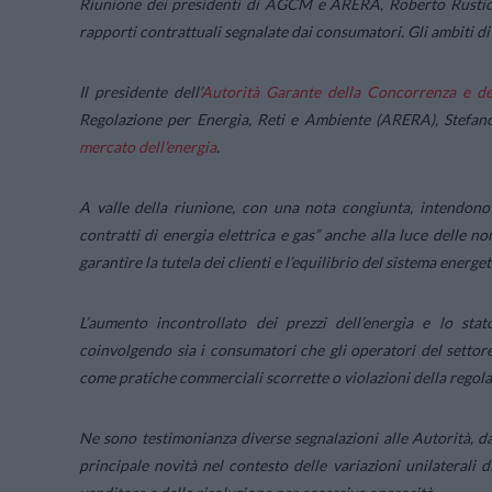
Riunione dei presidenti di AGCM e ARERA, Roberto Rustichell
rapporti contrattuali segnalate dai consumatori.
Gli ambiti di
Il presidente dell’
Autorità Garante della Concorrenza e 
Regolazione per Energia, Reti e Ambiente (ARERA), Stefano
mercato dell’energia
.
A valle della riunione, con una nota congiunta, intendono 
contratti di energia elettrica e gas”
anche alla luce delle n
garantire la tutela dei clienti e l’equilibrio del sistema energe
L’aumento incontrollato dei prezzi dell’energia e lo stat
coinvolgendo sia i consumatori che gli operatori del settore
come pratiche commerciali scorrette o violazioni della regola
Ne sono testimonianza diverse segnalazioni alle Autorità, d
principale novità nel contesto delle variazioni unilaterali 