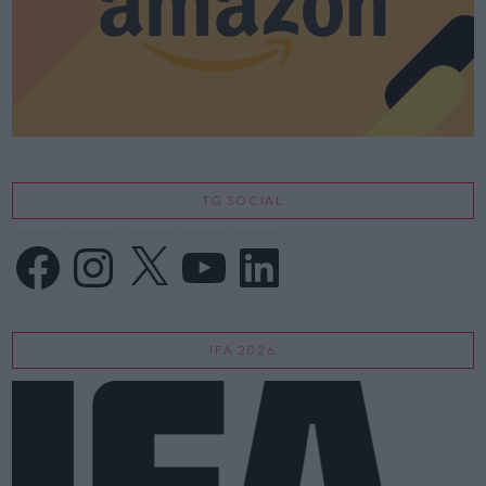
TG SOCIAL
Facebook
Instagram
X
YouTube
LinkedIn
IFA 2026