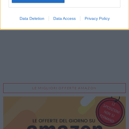
Data Deletion
Data Access
Privacy Policy
Acconsento al trattamento dei dati personali (
Info Privacy
)
LE MIGLIORI OFFERTE AMAZON