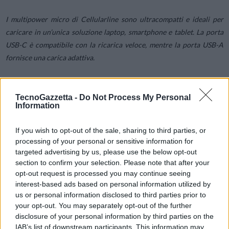
I multipower micro di Cellularline sono ultracompatti e ideali per
caricare in un’unica soluzione laptop, smartphone e tablet. La porta
USB-C è compatibile con la ricarica veloce, mentre la porta USB-A
fornisce una carica adattiva.
La tecnologia GaN
TecnoGazzetta -
Do Not Process My Personal
Quello che differenzia questa gamma di prodotti dalle altre è
Information
l’
utilizzo della tecnologia GaN
: il nitruro di Gallio, materiale
impiegato nei semiconduttori, permette di avere un caricabatterie
If you wish to opt-out of the sale, sharing to third parties, or
dalle dimensioni contenute, grazie al minor passaggio di calore tra le
processing of your personal or sensitive information for
targeted advertising by us, please use the below opt-out
componenti interne del prodotto.
section to confirm your selection. Please note that after your
opt-out request is processed you may continue seeing
I multipower micro di Cellularline, infatti,
risolvono il problema
interest-based ads based on personal information utilized by
dello spazio occupato da cavi e adattatori
, grazie alla possibilità di
us or personal information disclosed to third parties prior to
your opt-out. You may separately opt-out of the further
ricaricare più device con un unico prodotto.
disclosure of your personal information by third parties on the
IAB’s list of downstream participants. This information may