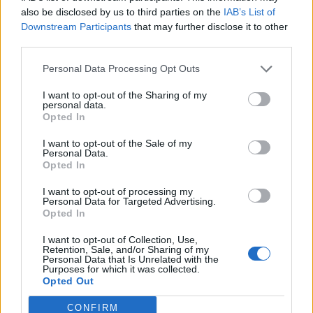
I nuovi Multiricarica GaN sono disponibili dal 24 ottobre sullo store
also be disclosed by us to third parties on the
IAB’s List of
online di Cellularline e presso i rivenditori autorizzati.
Downstream Participants
that may further disclose it to other
third parties.
Gli accessori Cellularline su Amazon.it
Personal Data Processing Opt Outs
I want to opt-out of the Sharing of my
Condividi questo articolo:
personal data.
Opted In
E-mail
LinkedIn
Facebook
X
I want to opt-out of the Sale of my
Personal Data.
Mastodon
Telegram
WhatsApp
Opted In
Stampa
Altro
I want to opt-out of processing my
Personal Data for Targeted Advertising.
Opted In
Vuoi ricevere gli aggiornamenti delle news di TecnoGazzetta?
I want to opt-out of Collection, Use,
Inserisci nome ed indirizzo E-Mail:
Retention, Sale, and/or Sharing of my
Personal Data that Is Unrelated with the
Purposes for which it was collected.
Opted Out
CONFIRM