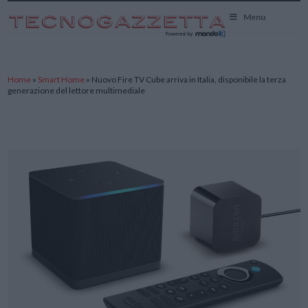
TecnoGazzetta
Menu
Home
»
Smart Home
»
Nuovo Fire TV Cube arriva in Italia, disponibile la terza
generazione del lettore multimediale