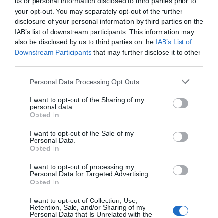
us or personal information disclosed to third parties prior to
your opt-out. You may separately opt-out of the further
Il dispositivo è progettato all’insegna della
sostenibilità
: il 30% della
disclosure of your personal information by third parties on the
plastica impiegata proviene, infatti, da
plastica riciclata post-
IAB’s list of downstream participants. This information may
consumo
e il
100%
dell’imballaggio
è
a base di fibra di legno
also be disclosed by us to third parties on the
IAB’s List of
proveniente da foreste gestite in modo sostenibile o da fonti
Downstream Participants
that may further disclose it to other
riciclabili. Inoltre, per ridurre il consumo di energia, entra
third parties.
automaticamente in modalità
Risparmio energetico
quando non è in
Personal Data Processing Opt Outs
funzione.
I want to opt-out of the Sharing of my
personal data.
Opted In
I want to opt-out of the Sale of my
Condividi questo articolo:
Personal Data.
Opted In
E-mail
LinkedIn
Facebook
X
I want to opt-out of processing my
Personal Data for Targeted Advertising.
Mastodon
Telegram
WhatsApp
Opted In
Stampa
Altro
I want to opt-out of Collection, Use,
Retention, Sale, and/or Sharing of my
Personal Data that Is Unrelated with the