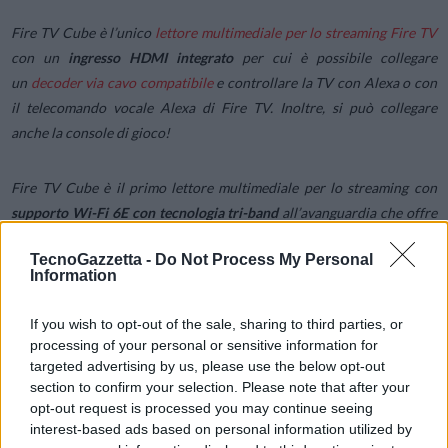
Fire TV Cube è l’unico
lettore multimediale per lo streaming Fire TV
con un
ingresso HDMI integrato
per cui è possibile collegare
un
decoder via cavo compatibile
e controllare la TV con Alexa o con
il telecomando vocale Alexa di Fire TV. Inoltre, si può collegare
anche la console di gioco!
Fire TV Cube è il primo lettore multimediale per lo streaming con
supporto Wi-Fi 6E con tecnologia tri-band
all’avanguardia che offre
velocità più elevate, latenza minore e maggiore capacità di banda per
TecnoGazzetta -
Do Not Process My Personal
uno streaming del tutto fluido.
Information
Fire TV Cube dispone anche di una porta USB aggiuntiva che
If you wish to opt-out of the sale, sharing to third parties, or
consente di collegare facilmente le webcam compatibili per le
processing of your personal or sensitive information for
targeted advertising by us, please use the below opt-out
videochiamate tramite Alexa Communications: basta dire
“Alexa,
section to confirm your selection. Please note that after your
chiama mamma”
per entrare in contatto con la famiglia o gli amici
opt-out request is processed you may continue seeing
dallo schermo più grande di casa.
interest-based ads based on personal information utilized by