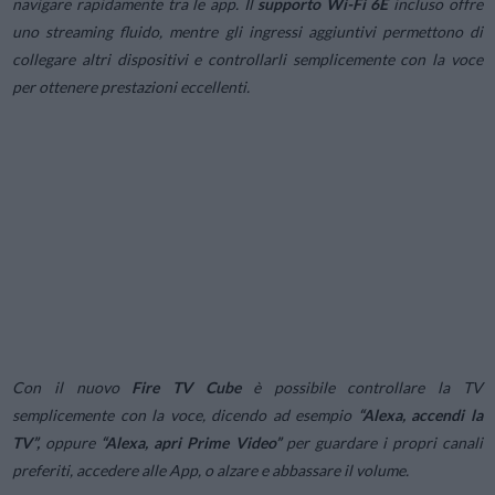
navigare rapidamente tra le app. Il
supporto Wi-Fi 6E
incluso offre
uno streaming fluido, mentre gli ingressi aggiuntivi permettono di
collegare altri dispositivi e controllarli semplicemente con la voce
per ottenere prestazioni eccellenti.
Con il nuovo
Fire TV Cube
è possibile controllare la TV
semplicemente con la voce, dicendo ad esempio
“
Alexa, accendi la
TV
”,
oppure
“
Alexa, apri Prime Video
”
per guardare i propri canali
preferiti, accedere alle App, o alzare e abbassare il volume.