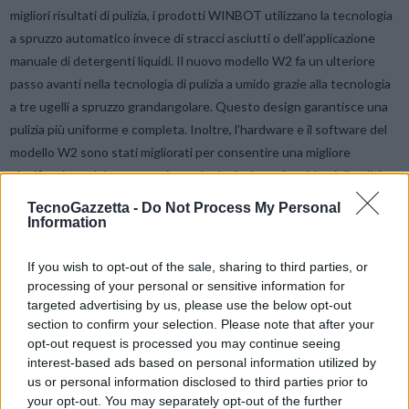
migliori risultati di pulizia, i prodotti WINBOT utilizzano la tecnologia
a spruzzo automatico invece di stracci asciutti o dell’applicazione
manuale di detergenti liquidi. Il nuovo modello W2 fa un ulteriore
passo avanti nella tecnologia di pulizia a umido grazie alla tecnologia
a tre ugelli a spruzzo grandangolare. Questo design garantisce una
pulizia più uniforme e completa. Inoltre, l’hardware e il software del
modello W2 sono stati migliorati per consentire una migliore
pianificazione del percorso, in modo da risolvere i problemi di pulizia
ai bordi. Le prestazioni di pulizia sono aumentate del 30%.
Aria
TecnoGazzetta -
Do Not Process My Personal
migliore con l’AIRBOT Z2
L’AIRBOT Z2 stabilisce un nuovo
Information
standard di mobilità con una velocità di 0,7 metri al secondo
all’interno di ambienti domestici complessi, equivalente alla velocità
If you wish to opt-out of the sale, sharing to third parties, or
processing of your personal or sensitive information for
di un adulto che cammina. Per ottenere questo risultato, ECOVACS
targeted advertising by us, please use the below opt-out
ha sviluppato la tecnologia AIVI 3D per evitare gli ostacoli, che
section to confirm your selection. Please note that after your
combina vari sensori come ToF 3D, iToF e una telecamera. A
opt-out request is processed you may continue seeing
differenza dei purificatori d’aria convenzionali, lo Z2 è in grado di
interest-based ads based on personal information utilized by
pulire l’aria mentre si muove, fornendo un flusso costante di aria
us or personal information disclosed to third parties prior to
your opt-out. You may separately opt-out of the further
pulita in tutta la casa.
Per soddisfare le diverse esigenze di gestione