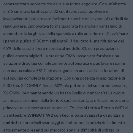
caratterizzato soprattutto dalla sua forma angolare. Con un’altezza
di 9,5 cm e una larghezza di 32 cm, il robot aspirapolvere e
lavapavimenti può arrivare facilmente anche nelle zone più difficili da
raggiungere. L’innovativa forma quadrata ha anche il vantaggio di
aumentare la larghezza della spazzola a rullo anteriore e di avvicinare
i
panni di pulizia di 30 mm agli angoli. Il risultato è una riduzione del
45% dello spazio libero rispetto al modello X1, con prestazioni di
pulizia ancora migliori. La stazione OMNI associata fornisce una
soluzione di pulizia completamente automatica e può lavare i panni
con acqua calda a 55° C ed asciugarli con aria calda. La funzione di
autopulizia completa la stazione. Con una potenza di aspirazione di
8.000 pa, X2 OMNI è fino al 60% più potente del suo predecessore,
X1 OMNI, pur mantenendo un basso livello di rumorosità.
La nuova
ammiraglia premium della Serie X sarà presentata ufficialmente per la
prima volta sul mercato europeo all’
IFA
, che si terrà a Berlino dall’1 al
5 settembre.
WINBOT W2 con tecnologia avanzata di pulizia a
umido
I tre principali svantaggi dei robot per la pulizia delle finestre
attualmente presenti sul mercato sono la difficoltà di utilizzo, la