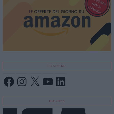
TG SOCIAL
Facebook
Instagram
X
YouTube
LinkedIn
IFA 2026