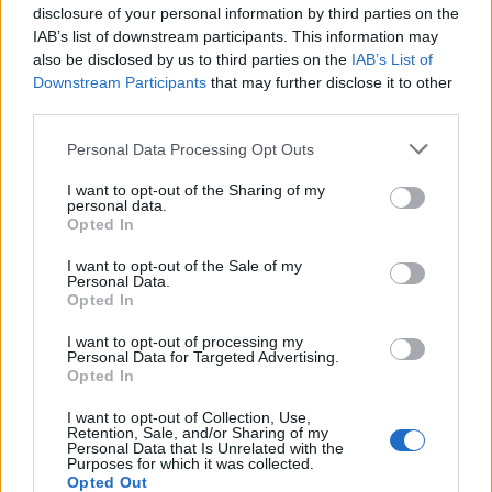
disclosure of your personal information by third parties on the
dell’aria dei consumatori, l’AIRBOT Z2 è dotato di un “Sistema di
IAB’s list of downstream participants. This information may
ringiovanimento profondo a 5 fasi”
che fornisce una gestione attiva
also be disclosed by us to third parties on the
IAB’s List of
dell’aria in cinque dimensioni: rimozione degli inquinanti presenti
Downstream Participants
that may further disclose it to other
nell’aria, azione antibatterica duratura, umidificazione dell’aria senza
third parties.
nebbia, rinfrescamento duraturo dell’aria e brezza percepibile.
Personal Data Processing Opt Outs
Inoltre,
è stata sviluppata una speciale funzione di rimozione dei peli
e filtraggio degli odori per le famiglie con animali. Questa funzione
I want to opt-out of the Sharing of my
personal data.
combatte efficacemente i peli e gli odori degli animali domestici
Opted In
grazie all’ottimizzazione dei condotti dell’aria e del design
I want to opt-out of the Sale of my
strutturale, garantendo un ambiente di vita più pulito e fresco per i
Personal Data.
proprietari di animali.
Missione e visione: “Robotics for all”
Nel
Opted In
giugno
2023
, ECOVACS ha tenuto la sua prima conferenza sulla
I want to opt-out of processing my
robotica a Suzhou. L’evento ha riunito 300 aziende di rilievo, esperti
Personal Data for Targeted Advertising.
Opted In
rinomati e accademici per discutere le tecnologie chiave e gli sviluppi
futuri nel campo dei robot di servizio. In qualità di uno dei principali
I want to opt-out of Collection, Use,
attori del settore, ECOVACS si impegna a collaborare con tutte le
Retention, Sale, and/or Sharing of my
Personal Data that Is Unrelated with the
parti interessate per promuovere uno sviluppo sano, sostenibile e di
Purposes for which it was collected.
Opted Out
alta qualità dell’industria. Sulla strada per diventare l’azienda leader