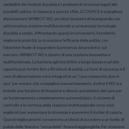
variabilità dei risultati di pulizia e i problemi di sicurezza legati alle
possibili cadute. In risposta a queste sfide, ECOVACS è orgogliosa
di presentare WINBOT W2, un robot lavavetri all’avanguardia con
un’innovativa stazione multifunzionale e un’avanzata tecnologia
di pulizia a umido
.
Affrontando questi inconvenienti, il prodotto
migliora la praticità, la sicurezza e l’efficacia della pulizia, con
l’obiettivo finale di espandere la presenza del prodotto sul
mercato.
WINBOT W2 è dotato di una stazione innovativa e
multifunzionale. La batteria agli ioni di litio a lunga durata e ad alta
capacità può fornire fino a 80 minuti di pulizia.
La fune di sicurezza e il
cavo di alimentazione sono integrati in un “cavo composito due in
uno” per evitare che si impiglino inavvertitamente, inoltre il W2 ora
include una funzione di ritrazione e rilascio automatico del cavo per
un funzionamento completamente automatizzato. Il sistema di
controllo e la ventosa della stazione multifunzionale sono stati
migliorati per aumentare la sicurezza e prevenire il rischio di caduta.
Questi miglioramenti consentono ai clienti di accedere a un livello di
pulizia delle finestre “senza limiti” finora irraggiungibile.
Per ottenere